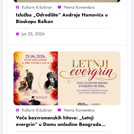
Kulturni Kišobran
Izložba „Odredište“ Andreje Hamovića u
Bioskopu Balkan
Jun 25, 2026
Kulturni Kišobran
Veče bezvremenskih hitova: „Letnji
evergrin“ u Domu omladine Beograda
25. juna