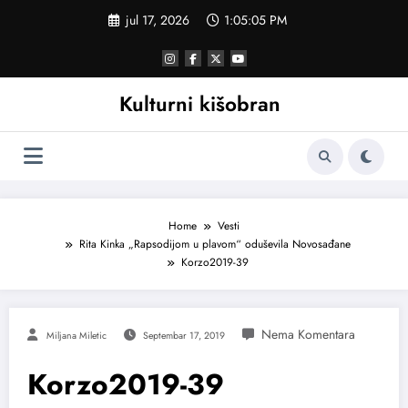
Skoči
jul 17, 2026
1:05:06 PM
na
sadržaj
Kulturni kišobran
Home
Vesti
Rita Kinka „Rapsodijom u plavom“ oduševila Novosađane
Korzo2019-39
Miljana Miletic
Septembar 17, 2019
Korzo2019-39