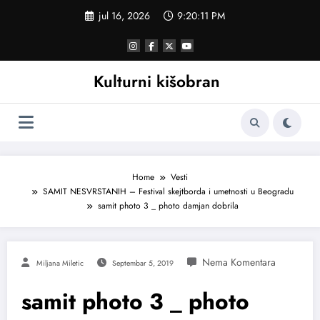
Skoči
jul 16, 2026
9:20:12 PM
na
sadržaj
Kulturni kišobran
Home
Vesti
SAMIT NESVRSTANIH – Festival skejtborda i umetnosti u Beogradu
samit photo 3 _ photo damjan dobrila
Miljana Miletic
Septembar 5, 2019
samit photo 3 _ photo