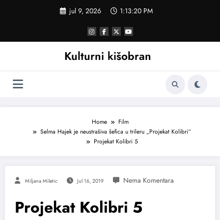
Skoči
jul 9, 2026
1:13:21 PM
na
sadržaj
Kulturni kišobran
Home
Film
Selma Hajek je neustrašiva šefica u trileru „Projekat Kolibri“
Projekat Kolibri 5
Miljana Miletic
Jul 16, 2019
Projekat Kolibri 5