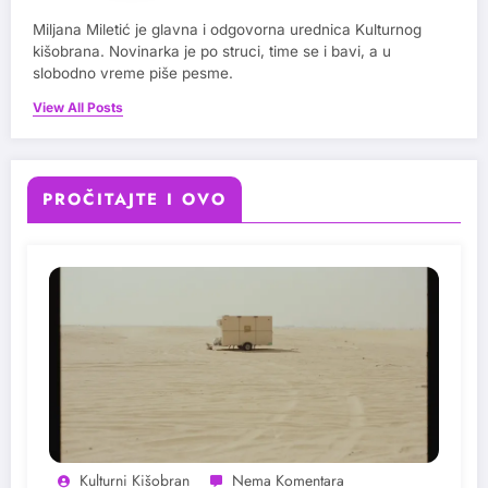
Miljana Miletić je glavna i odgovorna urednica Kulturnog
kišobrana. Novinarka je po struci, time se i bavi, a u
slobodno vreme piše pesme.
View All Posts
PROČITAJTE I OVO
Kulturni Kišobran