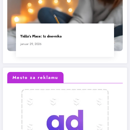
Tidža’s Place: Iz dnevnika
januar 29, 2026
Mesto za reklamu