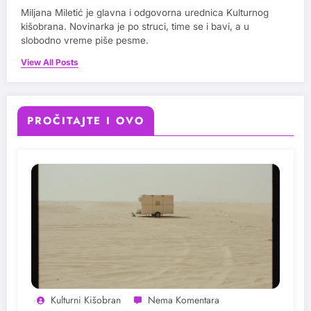
Miljana Miletić je glavna i odgovorna urednica Kulturnog
kišobrana. Novinarka je po struci, time se i bavi, a u
slobodno vreme piše pesme.
View All Posts
PROČITAJTE I OVO
Kulturni Kišobran