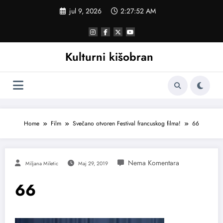
Skoči
jul 9, 2026
2:27:53 AM
na
sadržaj
Kulturni kišobran
Home
Film
Svečano otvoren Festival francuskog filma!
66
Miljana Miletic
Maj 29, 2019
66