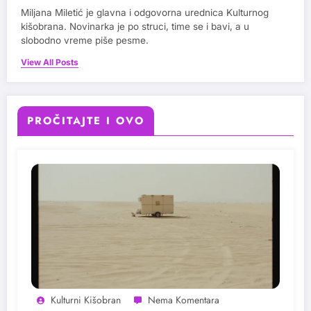
Miljana Miletić je glavna i odgovorna urednica Kulturnog
kišobrana. Novinarka je po struci, time se i bavi, a u
slobodno vreme piše pesme.
View All Posts
PROČITAJTE I OVO
Kulturni Kišobran