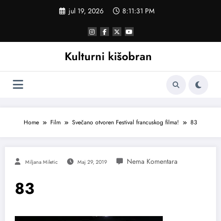
Skoči
jul 19, 2026
8:11:31 PM
na
sadržaj
Kulturni kišobran
Home
Film
Svečano otvoren Festival francuskog filma!
83
Miljana Miletic
Maj 29, 2019
83