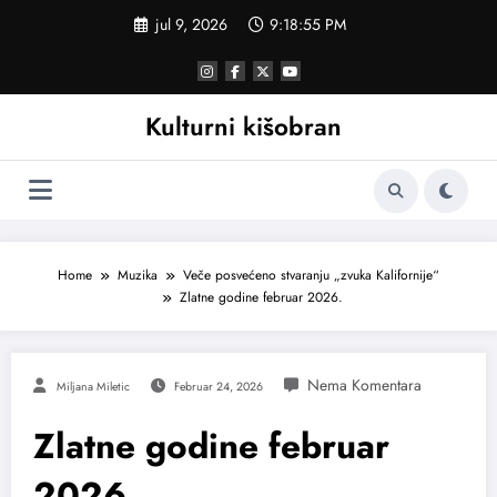
Skoči
jul 9, 2026
9:18:56 PM
na
sadržaj
Kulturni kišobran
Home
Muzika
Veče posvećeno stvaranju „zvuka Kalifornije“
Zlatne godine februar 2026.
Miljana Miletic
Februar 24, 2026
Zlatne godine februar
2026.