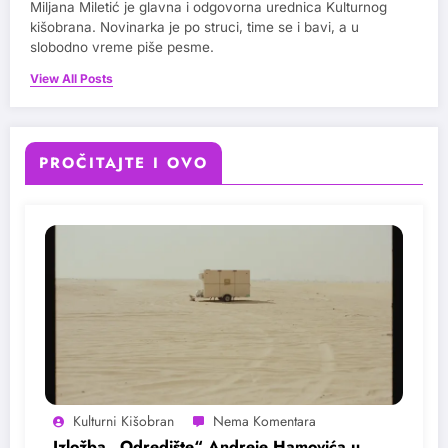
Miljana Miletić je glavna i odgovorna urednica Kulturnog
kišobrana. Novinarka je po struci, time se i bavi, a u
slobodno vreme piše pesme.
View All Posts
PROČITAJTE I OVO
Kulturni Kišobran
Izložba „Odredište“ Andreje Hamovića u