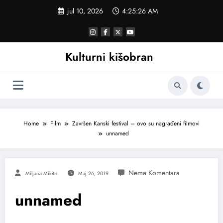
Skoči
jul 10, 2026
4:25:27 AM
na
sadržaj
Kulturni kišobran
Home
Film
Završen Kanski festival – ovo su nagrađeni filmovi
unnamed
Miljana Miletic
Maj 26, 2019
unnamed