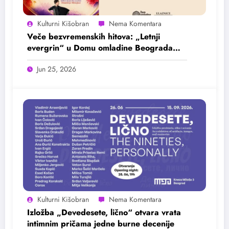
Kulturni Kišobran
Veče bezvremenskih hitova: „Letnji
evergrin“ u Domu omladine Beograda
25. juna
Jun 25, 2026
Kulturni Kišobran
Izložba „Devedesete, lično“ otvara vrata
intimnim pričama jedne burne decenije