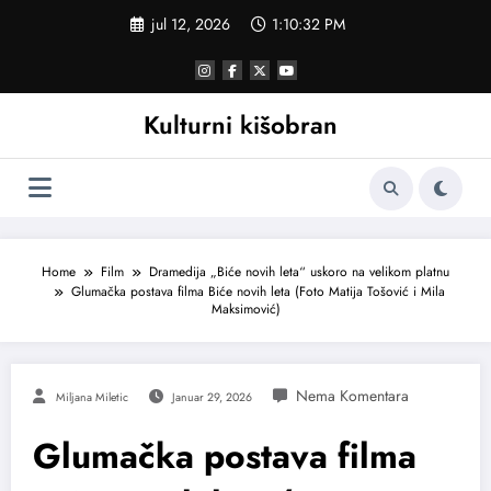
Skoči
jul 12, 2026
1:10:33 PM
na
sadržaj
Kulturni kišobran
Home
Film
Dramedija „Biće novih leta“ uskoro na velikom platnu
Glumačka postava filma Biće novih leta (Foto Matija Tošović i Mila
Maksimović)
Miljana Miletic
Januar 29, 2026
Glumačka postava filma