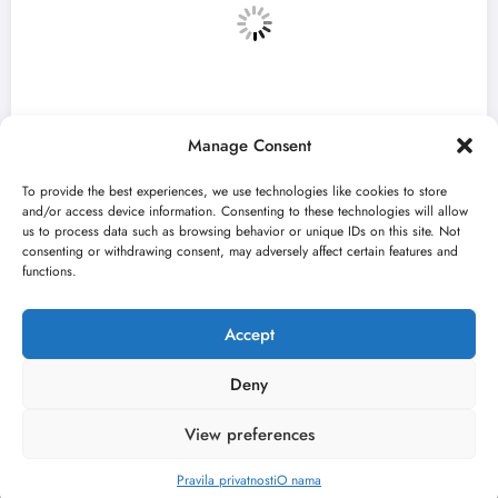
Manage Consent
To provide the best experiences, we use technologies like cookies to store
and/or access device information. Consenting to these technologies will allow
us to process data such as browsing behavior or unique IDs on this site. Not
consenting or withdrawing consent, may adversely affect certain features and
„Predmet Medeja“ otvara 59. Bitef u
„
functions.
septembru
a
jun 24, 2026
j
Kulturni kišobran
Accept
Deny
View preferences
O nama
Uslovi
Kontakt
2026
Kulturni kišobran
| Powered By
SpiceThemes
Pravila privatnosti
O nama