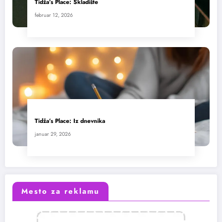
Tidža’s Place: Skladište
februar 12, 2026
Tidža’s Place: Iz dnevnika
januar 29, 2026
Mesto za reklamu