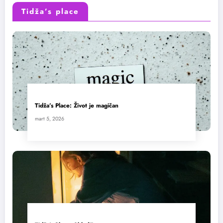
Tidža’s place
Tidža’s Place: Život je magičan
mart 5, 2026