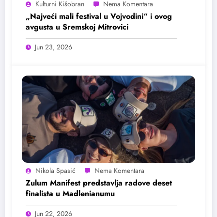
Kulturni Kišobran
„Najveći mali festival u Vojvodini“ i ovog
avgusta u Sremskoj Mitrovici
Jun 23, 2026
Nikola Spasić
Zulum Manifest predstavlja radove deset
finalista u Madlenianumu
Jun 22, 2026