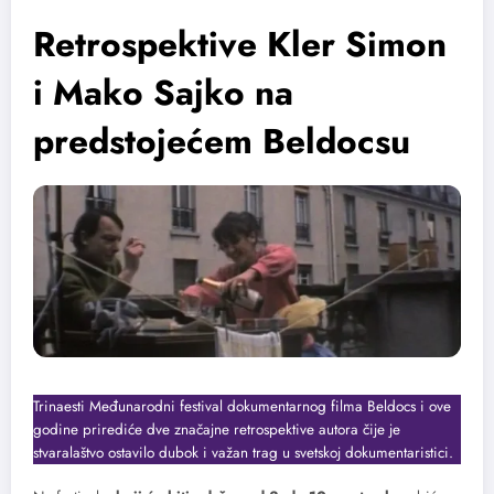
Retrospektive Kler Simon
i Mako Sajko na
predstojećem Beldocsu
Trinaesti Međunarodni festival dokumentarnog filma Beldocs i ove
godine prirediće dve značajne retrospektive autora čije je
stvaralaštvo ostavilo dubok i važan trag u svetskoj dokumentaristici.