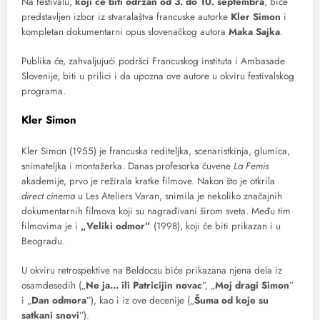
Na festivalu,
koji će biti održan od 3. do 10. septembra
, biće
predstavljen izbor iz stvaralaštva francuske autorke
Kler Simon
i
kompletan dokumentarni opus slovenačkog autora
Maka Sajka
.
Publika će, zahvaljujući podršci Francuskog instituta i Ambasade
Slovenije, biti u prilici i da upozna ove autore u okviru festivalskog
programa.
Kler Simon
Kler Simon (1955) je francuska rediteljka, scenaristkinja, glumica,
snimateljka i montažerka. Danas profesorka čuvene
La Femis
akademije, prvo je režirala kratke filmove. Nakon što je otkrila
direct cinema
u Les Ateliers Varan, snimila je nekoliko značajnih
dokumentarnih filmova koji su nagrađivani širom sveta. Među tim
filmovima je i
„Veliki odmor”
(1998), koji će biti prikazan i u
Beogradu.
U okviru retrospektive na Beldocsu biće prikazana njena dela iz
osamdesedih („
Ne ja… ili Patricijin novac
”, „
Moj dragi Simon
”
i „
Dan odmora
”), kao i iz ove decenije („
Šuma od koje su
satkani snovi
”).