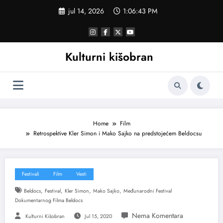
Skoči
jul 14, 2026
1:06:43 PM
na
sadržaj
Kulturni kišobran
Home
Film
Retrospektive Kler Simon i Mako Sajko na predstojećem Beldocsu
Festivali
Film
Vesti
,
,
,
,
Beldocs
Festival
Kler Simon
Mako Sajko
Međunarodni Festival
Dokumentarnog Filma Beldocs
Kulturni Kišobran
Jul 15, 2020