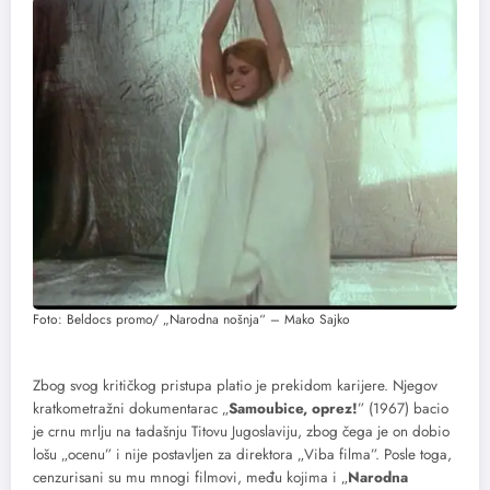
Foto: Beldocs promo/ „Narodna nošnja“ – Mako Sajko
Zbog svog kritičkog pristupa platio je prekidom karijere. Njegov
kratkometražni dokumentarac „
Samoubice, oprez!
” (1967) bacio
je crnu mrlju na tadašnju Titovu Jugoslaviju, zbog čega je on dobio
lošu „ocenu” i nije postavljen za direktora „Viba filma”. Posle toga,
cenzurisani su mu mnogi filmovi, među kojima i „
Narodna