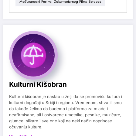
Međunarodni Festival Dokumentarnog Filma Beldocs
Kulturni Kišobran
Kulturni kišobran je nastao u želji da se promovišu kultura i
kulturni događaji u Srbiji i regionu. Vremenom, shvatili smo
da takođe želimo da budemo i platforma za mlade i
neafirmisane, ali i ostvarene umetnike, pesnike, muzičare,
glumce, slikare i sve one koji na neki način doprinose
očuvanju kulture.