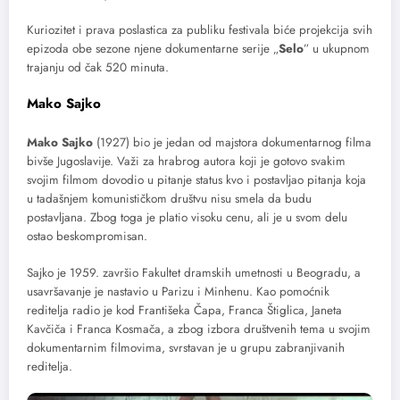
Kuriozitet i prava poslastica za publiku festivala biće projekcija svih
epizoda obe sezone njene dokumentarne serije „
Selo
” u ukupnom
trajanju od čak 520 minuta.
Mako Sajko
Mako Sajko
(1927) bio je jedan od majstora dokumentarnog filma
bivše Jugoslavije. Važi za hrabrog autora koji je gotovo svakim
svojim filmom dovodio u pitanje status kvo i postavljao pitanja koja
u tadašnjem komunističkom društvu nisu smela da budu
postavljana. Zbog toga je platio visoku cenu, ali je u svom delu
ostao beskompromisan.
Sajko je 1959. završio Fakultet dramskih umetnosti u Beogradu, a
usavršavanje je nastavio u Parizu i Minhenu. Kao pomoćnik
reditelja radio je kod Františeka Čapa, Franca Štiglica, Janeta
Kavčiča i Franca Kosmača, a zbog izbora društvenih tema u svojim
dokumentarnim filmovima, svrstavan je u grupu zabranjivanih
reditelja.