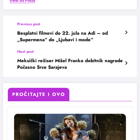
View All Posts
Previous post
Besplatni filmovi do 22. jula na Adi – od
„Supermena“ do „Ljubavi i mode“
Next post
Meksički režiser Mišel Franko dobitnik nagrade
Počasno Srce Sarajeva
PROČITAJTE I OVO