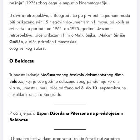
nošnja
” (1975) zbog čega je napustio kinematografiju.
U okviru retrospektive, u Beogradu će po prvi put na jednom mestu
biti prikazano svih 15 njegovih dokumentarnih filmova, od kojih su
svi nastali u periodu od 1961. do 1975. godine. Uz samu
retrospektivu, biće prikazan i film o Maku Sajku, „
Mako
“
Siniše
Gačića
, a biće priređen i masterklas
ovog velikog autora.
O Beldocsu
Trinaesto izdanje
Međunarodnog festivala dokumentarnog filma
Beldocs
, koji je ove godine odloženo zbog pandemije korona
virusa, umesto u maju biće održano
od 3. do 10. septembra
na
nekoliko lokacija u Beogradu.
Pročitajte još i:
Uspon Džordana Pitersona na predstojećem
Beldocs-u
U bogatom festivalskom programu, koji je četvrti put zaredom