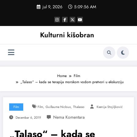
Skoči
jul 9, 2026
5:09:57 AM
na
sadržaj
Kulturni kišobran
Home
Film
„Talaso“ – kada se terapija morskom vodom pretvori u ekskurziju
,
,
Film
Film
Guillaume Nicloux
Thalasso
Ksenija Stojiljković
Decembar 6, 2019
„Talaso“ – kada se