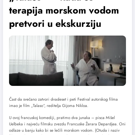
terapija morskom vodom
pretvori u ekskurziju
Čast da svečano zatvori dvadeset i peti Festival autorskog filma
imao je film „Talaso“, reditelja Gijoma Nikloa.
U ovoj francuskoj komediji, pratimo dva junaka – pisca Mišel
Uelbeka i najveću filmsku zvezdu Francuske Žerara Depardjea. Oni
odlaze u banju kako bi se lečili morskom vodom. (Otuda i naziv