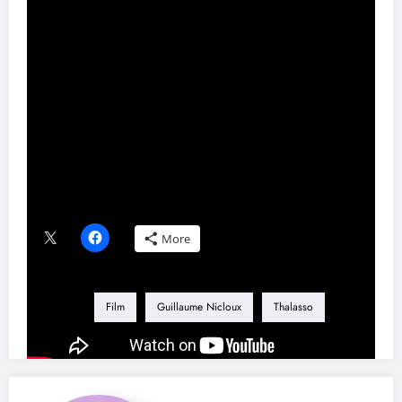
Režiju i scenario filma „Talaso“ potpisuje Gijom Niklo. Glavne
uloge tumače Žerar Depardje, Mišel Uelbek, Luk Švarc, Maksim
Lefransoa,…
Piše: Ksenija Stojiljković
Share this content:
Podeli ovaj tekst ako ti se dopao:
More
Tag
Film
Guillaume Nicloux
Thalasso