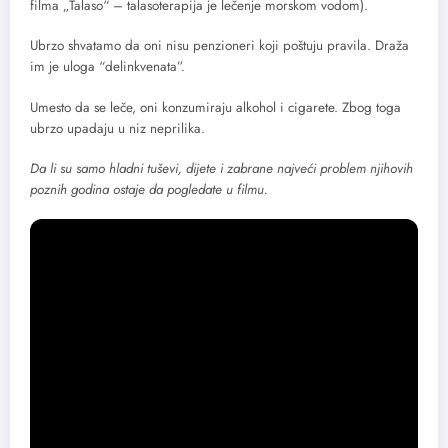
filma „Talaso“ – talasoterapija je lečenje morskom vodom).
Ubrzo shvatamo da oni nisu penzioneri koji poštuju pravila. Draža
im je uloga “delinkvenata”.
Umesto da se leče, oni konzumiraju alkohol i cigarete. Zbog toga
ubrzo upadaju u niz neprilika.
Da li su samo hladni tuševi, dijete i zabrane najveći problem njihovih
poznih godina ostaje da pogledate u filmu.