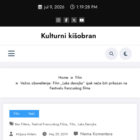
Skoči
jul 9, 2026
1:19:28 PM
na
sadržaj
Kulturni kišobran
Home
Film
Važno obaveštenje: Film „Laka devojka“ ipak neće biti prikazan na
Festivalu francuskog filma
Film
Vesti
,
,
,
Bez Filtera
Festival Francuskog Filma
Film
Laka Devojka
Miljana Miletic
Maj 29, 2019