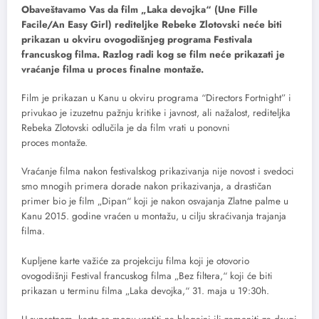
Obaveštavamo Vas da film „Laka devojka“ (Une Fille
Facile/An Easy Girl) rediteljke Rebeke Zlotovski neće biti
prikazan u okviru ovogodišnjeg programa Festivala
francuskog filma. Razlog radi kog se film neće prikazati je
vraćanje filma u proces finalne montaže.
Film je prikazan u Kanu u okviru programa “Directors Fortnight” i
privukao je izuzetnu pažnju kritike i javnost, ali nažalost, rediteljka
Rebeka Zlotovski odlučila je da film vrati u ponovni
proces montaže.
Vraćanje filma nakon festivalskog prikazivanja nije novost i svedoci
smo mnogih primera dorade nakon prikazivanja, a drastičan
primer bio je film „Dipan“ koji je nakon osvajanja Zlatne palme u
Kanu 2015. godine vraćen u montažu, u cilju skraćivanja trajanja
filma.
Kupljene karte važiće za projekciju filma koji je otovorio
ovogodišnji Festival francuskog filma „Bez filtera,“ koji će biti
prikazan u terminu filma „Laka devojka,“ 31. maja u 19:30h.