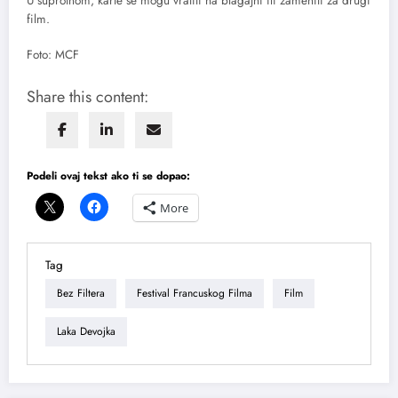
U suprotnom, karte se mogu vratiti na blagajni ili zameniti za drugi
film.
Foto: MCF
Share this content:
Podeli ovaj tekst ako ti se dopao:
More
Tag
Bez Filtera
Festival Francuskog Filma
Film
Laka Devojka