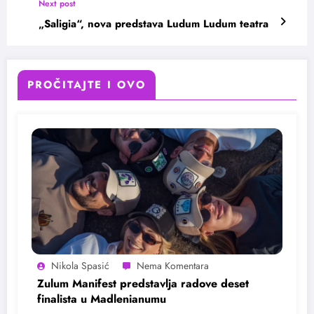
Next post
„Saligia“, nova predstava Ludum Ludum teatra
PROČITAJTE I OVO
Nikola Spasić
Zulum Manifest predstavlja radove deset
finalista u Madlenianumu