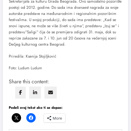
Sekretarijata za kulturu Grada Beograda. Ovo samostalno pozorište
postoji od 2012. godine. Do sada ima dvanaest nagrada za svoje
autorske predstave na međunarodnim i regionalnim pozorišnim
festivalima. U svojoj produkciji, do sada ima predstave: „Kad se
snovi ispune, ne može se više živeti u njima“, predstavu „Izuj se“ i
predstavu“Saligi“ čija će se premijera odigrati 31. maja, dok su
reprize zakazane za 7. i 10. jun od 20 časova na večernjoj sceni
Dečjeg kulturnog centra Beograd.
Priredila: Ksenija Stojiljković
Foto: Ludum Ludum
Share this content:
Podeli ovaj tekst ako ti se dopao:
More