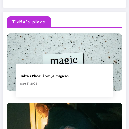
Tidža’s place
Tidža’s Place: Život je magičan
mart 5, 2026