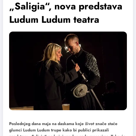
„Saligia“, nova predstava
Ludum Ludum teatra
Poslednjeg dana maja na daskama koje život znače staće
glumci Ludum Ludum trupe kako bi publici prikazali