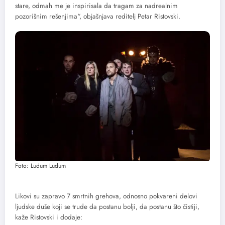
stare, odmah me je inspirisala da tragam za nadrealnim
pozorišnim rešenjima“, objašnjava reditelj Petar Ristovski.
Foto: Ludum Ludum
Likovi su zapravo 7 smrtnih grehova, odnosno pokvareni delovi
ljudske duše koji se trude da postanu bolji, da postanu što čistiji,
kaže Ristovski i dodaje: