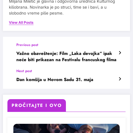
Miljana Miletić je glavna i odgovorna urednica Kulturnog
kišobrana. Novinarka je po struci, time se i bavi, a u
slobodno vreme piše pesme.
View All Posts
Previous post
Važno obaveštenje: Film „Laka devojka“ ipak
neće biti prikazan na Festivalu francuskog filma
Next post
Dan komšija u Novom Sadu 31. maja
PROČITAJTE I OVO