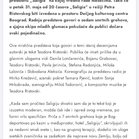
predstavu „Saligia“ na kojoj vredno rade mesecima. Tako će
u petak 31. maja od 20 časova „Saligia“ u režiji Petra
Ristovskog biti izvedena u prostoru Dečjeg kulturnog centra
Beograd. Radnja predstave govori o sedam smrtnih grehova,
a sjajna ekipa mladih glumaca pokušaće da publici dočara
svaki pojedinačno.
Ova mistična predstava koja govori o temi staroj decenijama
autorski je tekst Teodore Ristovski. Publika će imati prilike da u
glavnim ulogama vidi Danila Lončarevića, Bojanu Grabovac,
Teodoru Ristovski, Pavla Jerinića, Stefana Radonjića, Miloša
Lalovića i Slobodana Aleksića. Koreografiju za predstavu radio je
Mirko Knežević, scenski pokret Tamara Pjević, kostim Sonja
Mrkobrada, scenografiju Miloš Todorović, a kompozitor muzike je
Teodora Ristovski.
„Kada sam pročitao Saligiju shvatio sam da je to tekst koji je
izuzetno moderan, možda čak ide i ispred ovog vremena, po
formi vrlo specifičan. Priča o 7 smrtnih grehova koje je Bog
deportovao po kazni u međuprostor, hotel „Saligiju“, okrivljujući ih
za nedavni smak sveta i, kao na grupnoj terapiji, dodelio im uloge
svetskih zvaničnika sa zadatkom da naprave novu Zemlju, bolju od