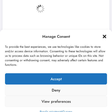
Manage Consent
To provide the best experiences, we use technologies like cookies to store
and/or access device information. Consenting to these technologies will allow
us to process data such as browsing behavior or unique IDs on this site. Not
consenting or withdrawing consent, may adversely affect certain features and
„Najveći mali festival u Vojvodini“ i ovog
functions.
avgusta u Sremskoj Mitrovici
jun 23, 2026
Kulturni kišobran
Accept
Deny
View preferences
O nama
Uslovi
Kontakt
2026
Kulturni kišobran
| Powered By
SpiceThemes
Pravila privatnosti
O nama