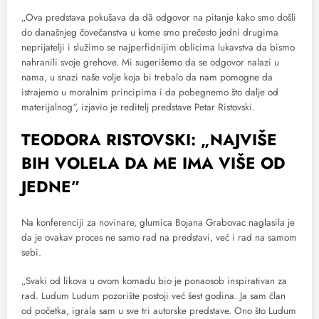
„Ova predstava pokušava da dâ odgovor na pitanje kako smo došli
do današnjeg čovečanstva u kome smo prečesto jedni drugima
neprijatelji i služimo se najperfidnijim oblicima lukavstva da bismo
nahranili svoje grehove. Mi sugerišemo da se odgovor nalazi u
nama, u snazi naše volje koja bi trebalo da nam pomogne da
istrajemo u moralnim principima i da pobegnemo što dalje od
materijalnog“, izjavio je reditelj predstave Petar Ristovski.
TEODORA RISTOVSKI: „NAJVIŠE
BIH VOLELA DA ME IMA VIŠE OD
JEDNE”
Na konferenciji za novinare, glumica Bojana Grabovac naglasila je
da je ovakav proces ne samo rad na predstavi, već i rad na samom
sebi.
„Svaki od likova u ovom komadu bio je ponaosob inspirativan za
rad. Ludum Ludum pozorište postoji već šest godina. Ja sam član
od početka, igrala sam u sve tri autorske predstave. Ono što Ludum