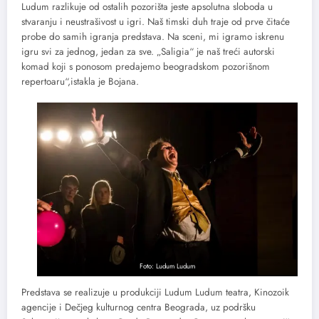
Ludum razlikuje od ostalih pozorišta jeste apsolutna sloboda u
stvaranju i neustrašivost u igri. Naš timski duh traje od prve čitaće
probe do samih igranja predstava. Na sceni, mi igramo iskrenu
igru svi za jednog, jedan za sve. „Saligia“ je naš treći autorski
komad koji s ponosom predajemo beogradskom pozorišnom
repertoaru“,istakla je Bojana.
Foto: Ludum Ludum
Predstava se realizuje u produkciji Ludum Ludum teatra, Kinozoik
agencije i Dečjeg kulturnog centra Beograda, uz podršku