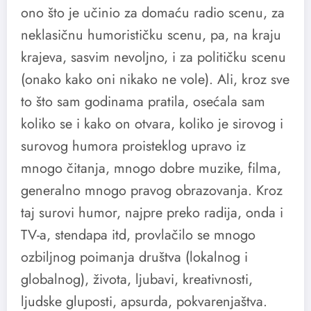
ono što je učinio za domaću radio scenu, za
neklasičnu humorističku scenu, pa, na kraju
krajeva, sasvim nevoljno, i za političku scenu
(onako kako oni nikako ne vole). Ali, kroz sve
to što sam godinama pratila, osećala sam
koliko se i kako on otvara, koliko je sirovog i
surovog humora proisteklog upravo iz
mnogo čitanja, mnogo dobre muzike, filma,
generalno mnogo pravog obrazovanja. Kroz
taj surovi humor, najpre preko radija, onda i
TV-a, stendapa itd, provlačilo se mnogo
ozbiljnog poimanja društva (lokalnog i
globalnog), života, ljubavi, kreativnosti,
ljudske gluposti, apsurda, pokvarenjaštva.