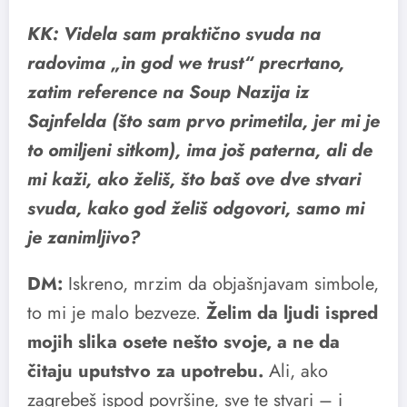
KK: Videla sam praktično svuda na
radovima „in god we trust“ precrtano,
zatim reference na Soup Nazija iz
Sajnfelda (što sam prvo primetila, jer mi je
to omiljeni sitkom), ima još paterna, ali de
mi kaži, ako želiš, što baš ove dve stvari
svuda, kako god želiš odgovori, samo mi
je zanimljivo?
DM:
Iskreno, mrzim da objašnjavam simbole,
to mi je malo bezveze.
Želim da ljudi ispred
mojih slika osete nešto svoje, a ne da
čitaju uputstvo za upotrebu.
Ali, ako
zagrebeš ispod površine, sve te stvari – i