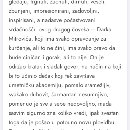
gledaju, trgnuti, žacnuti, dirnuti, veseli,
zbunjeni, impresionirani, zadovoljni,
inspirisani, a nadasve počastvovani
srdačnošću ovog dragog čoveka – Darka
Mitrovića, koji ima svako opravdanje za
kurčenje, ali to ne čini, ima svako pravo da
bude ciničan i gorak, ali to nije. On je
održao kratak i sladak govor, na način na koji
bi to učinio dečak koji tek završava
umetničku akademiju, pomalo sramežljiv,
svakako duhovit, šarmantan nesumnjivo,
pomenuo je sve a sebe nedovoljno, mada
sasvim sigurno zna koliko vredi, ipak svestan
toga da je pošao u potpuno novu plovidbu.