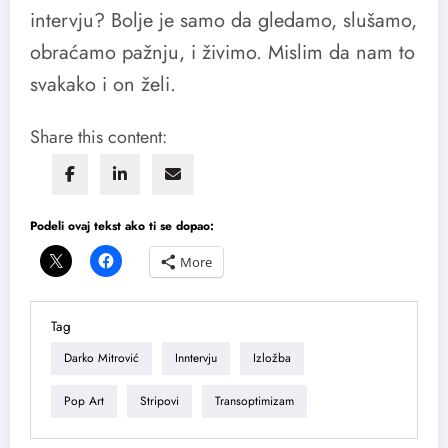
intervju? Bolje je samo da gledamo, slušamo,
obraćamo pažnju, i živimo. Mislim da nam to
svakako i on želi.
Share this content:
Podeli ovaj tekst ako ti se dopao:
More
Tag
Darko Mitrović
Inntervju
Izložba
Pop Art
Stripovi
Transoptimizam