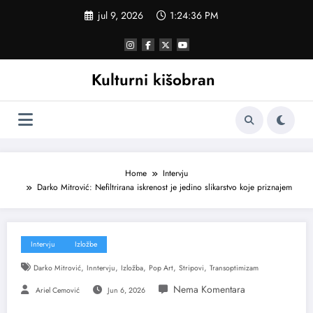
Skoči
jul 9, 2026
1:24:38 PM
na
sadržaj
Kulturni kišobran
Home
Intervju
Darko Mitrović: Nefiltrirana iskrenost je jedino slikarstvo koje priznajem
Intervju
Izložbe
,
,
,
,
,
Darko Mitrović
Inntervju
Izložba
Pop Art
Stripovi
Transoptimizam
Ariel Cemović
Jun 6, 2026