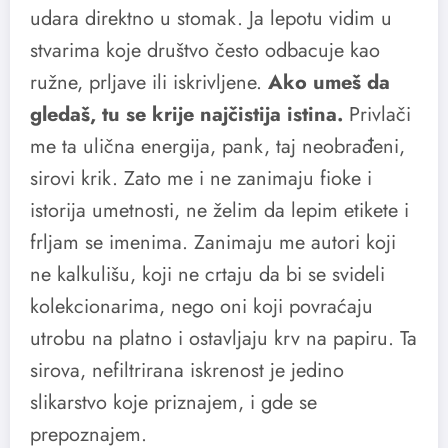
udara direktno u stomak. Ja lepotu vidim u
stvarima koje društvo često odbacuje kao
ružne, prljave ili iskrivljene.
Ako umeš da
gledaš, tu se krije najčistija istina.
Privlači
me ta ulična energija, pank, taj neobrađeni,
sirovi krik. Zato me i ne zanimaju fioke i
istorija umetnosti, ne želim da lepim etikete i
frljam se imenima. Zanimaju me autori koji
ne kalkulišu, koji ne crtaju da bi se svideli
kolekcionarima, nego oni koji povraćaju
utrobu na platno i ostavljaju krv na papiru. Ta
sirova, nefiltrirana iskrenost je jedino
slikarstvo koje priznajem, i gde se
prepoznajem.