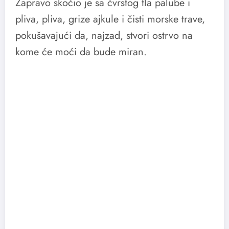
Zapravo skočio je sa čvrstog tla palube i
pliva, pliva, grize ajkule i čisti morske trave,
pokušavajući da, najzad, stvori ostrvo na
kome će moći da bude miran.