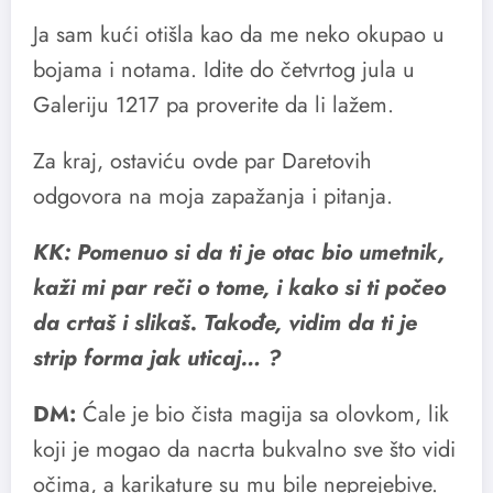
Ja sam kući otišla kao da me neko okupao u
bojama i notama. Idite do četvrtog jula u
Galeriju 1217 pa proverite da li lažem.
Za kraj, ostaviću ovde par Daretovih
odgovora na moja zapažanja i pitanja.
KK: Pomenuo si da ti je otac bio umetnik,
kaži mi par reči o tome, i kako si ti počeo
da crtaš i slikaš. Takođe, vidim da ti je
strip forma jak uticaj… ?
DM:
Ćale je bio čista magija sa olovkom, lik
koji je mogao da nacrta bukvalno sve što vidi
očima, a karikature su mu bile neprejebive.