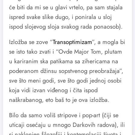
će biti da mi se u glavi vrtelo, pa sam stajala
ispred svake slike dugo, i ponirala u sloj
ispod slojevog sloja svakog rada ponaosob).
Izložba se zove “
Transoptimizam
”, a mogla bi
se isto tako zvati i “Ovde Major Tom, plutam
u kariranim ska patikama sa zihericama na
poderanom džinsu sopstvenog preobražaja”,
sve što meni godi, sve što godi jednoj osobi
koja vidi izvan viđenog i čita ispod
naškrabanog, eto baš to je ova izložba.
Bilo da samo voliš stripove i pop-art (čiji se
uticaji osećaju u mnogo Darkovih radova), ili
si naklonjen filozofiji i kontemplaciji života i