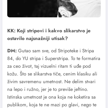
KK: Koji stripovi i kakvo slikarstvo je
ostavilo najsnažniji utisak?
DM:
Gutao sam sve, od Stripoteke i Stripa
84, do YU stripa i Superstripa. To te formatira
za ceo život, taj vizuelni ritam ti uđe pod
kožu. Što se slikarstva tiče, cenim klasiku ali
živim savremenu umetnost. Ne delim stvari
na lepo i ružno, jer je to previše jeftino.
Istinska umetnost je ona koja ne koketira sa
publikom, koja te ne mazi po glavi, nego te