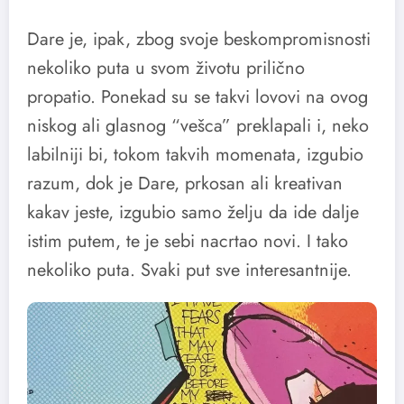
Dare je, ipak, zbog svoje beskompromisnosti
nekoliko puta u svom životu prilično
propatio. Ponekad su se takvi lovovi na ovog
niskog ali glasnog “vešca” preklapali i, neko
labilniji bi, tokom takvih momenata, izgubio
razum, dok je Dare, prkosan ali kreativan
kakav jeste, izgubio samo želju da ide dalje
istim putem, te je sebi nacrtao novi. I tako
nekoliko puta. Svaki put sve interesantnije.