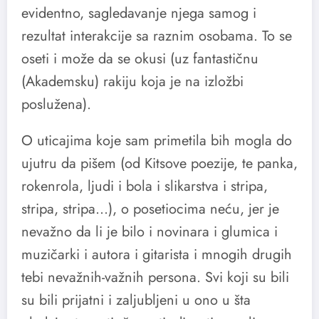
evidentno, sagledavanje njega samog i
rezultat interakcije sa raznim osobama. To se
oseti i može da se okusi (uz fantastičnu
(Akademsku) rakiju koja je na izložbi
poslužena).
O uticajima koje sam primetila bih mogla do
ujutru da pišem (od Kitsove poezije, te panka,
rokenrola, ljudi i bola i slikarstva i stripa,
stripa, stripa…), o posetiocima neću, jer je
nevažno da li je bilo i novinara i glumica i
muzičarki i autora i gitarista i mnogih drugih
tebi nevažnih-važnih persona. Svi koji su bili
su bili prijatni i zaljubljeni u ono u šta