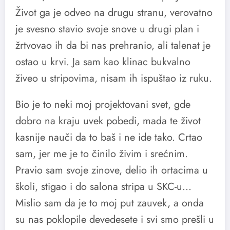
Život ga je odveo na drugu stranu, verovatno
je svesno stavio svoje snove u drugi plan i
žrtvovao ih da bi nas prehranio, ali talenat je
ostao u krvi. Ja sam kao klinac bukvalno
živeo u stripovima, nisam ih ispuštao iz ruku.
Bio je to neki moj projektovani svet, gde
dobro na kraju uvek pobedi, mada te život
kasnije nauči da to baš i ne ide tako. Crtao
sam, jer me je to činilo živim i srećnim.
Pravio sam svoje zinove, delio ih ortacima u
školi, stigao i do salona stripa u SKC-u…
Mislio sam da je to moj put zauvek, a onda
su nas poklopile devedesete i svi smo prešli u