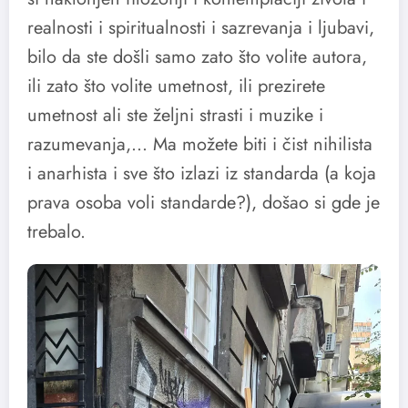
realnosti i spiritualnosti i sazrevanja i ljubavi,
bilo da ste došli samo zato što volite autora,
ili zato što volite umetnost, ili prezirete
umetnost ali ste željni strasti i muzike i
razumevanja,… Ma možete biti i čist nihilista
i anarhista i sve što izlazi iz standarda (a koja
prava osoba voli standarde?), došao si gde je
trebalo.