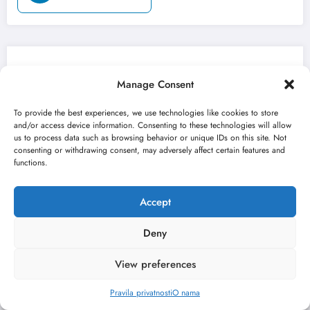
Možda ste propustili
Manage Consent
To provide the best experiences, we use technologies like cookies to store
FESTIVALI
VESTI
and/or access device information. Consenting to these technologies will allow
us to process data such as browsing behavior or unique IDs on this site. Not
consenting or withdrawing consent, may adversely affect certain features and
functions.
Accept
Deny
View preferences
Pravila privatnosti
O nama