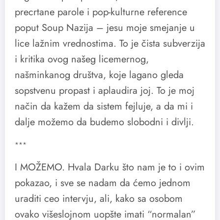
precrtane parole i pop-kulturne reference
poput Soup Nazija – jesu moje smejanje u
lice lažnim vrednostima. To je čista subverzija
i kritika ovog našeg licemernog,
našminkanog društva, koje lagano gleda
sopstvenu propast i aplaudira joj. To je moj
način da kažem da sistem fejluje, a da mi i
dalje možemo da budemo slobodni i divlji.
***
I MOŽEMO. Hvala Darku što nam je to i ovim
pokazao, i sve se nadam da ćemo jednom
uraditi ceo intervju, ali, kako sa osobom
ovako višeslojnom uopšte imati “normalan”