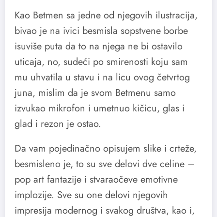
Kao Betmen sa jedne od njegovih ilustracija,
bivao je na ivici besmisla sopstvene borbe
isuviše puta da to na njega ne bi ostavilo
uticaja, no, sudeći po smirenosti koju sam
mu uhvatila u stavu i na licu ovog četvrtog
juna, mislim da je svom Betmenu samo
izvukao mikrofon i umetnuo kičicu, glas i
glad i rezon je ostao.
Da vam pojedinačno opisujem slike i crteže,
besmisleno je, to su sve delovi dve celine –
pop art fantazije i stvaraočeve emotivne
implozije. Sve su one delovi njegovih
impresija modernog i svakog društva, kao i,