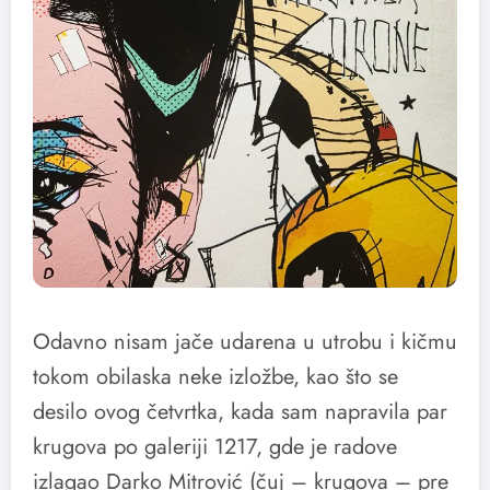
Odavno nisam jače udarena u utrobu i kičmu
tokom obilaska neke izložbe, kao što se
desilo ovog četvrtka, kada sam napravila par
krugova po galeriji 1217, gde je radove
izlagao Darko Mitrović (čuj – krugova – pre