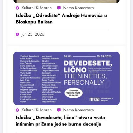
Kulturni Kišobran
Izložba „Odredište“ Andreje Hamovića u
Bioskopu Balkan
Jun 25, 2026
Kulturni Kišobran
Izložba „Devedesete, lično“ otvara vrata
intimnim pričama jedne burne decenije