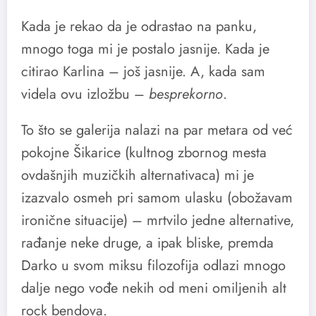
Kada je rekao da je odrastao na panku,
mnogo toga mi je postalo jasnije. Kada je
citirao Karlina – još jasnije. A, kada sam
videla ovu izložbu –
besprekorno
.
To što se galerija nalazi na par metara od već
pokojne Šikarice (kultnog zbornog mesta
ovdašnjih muzičkih alternativaca) mi je
izazvalo osmeh pri samom ulasku (obožavam
ironične situacije) – mrtvilo jedne alternative,
rađanje neke druge, a ipak bliske, premda
Darko u svom miksu filozofija odlazi mnogo
dalje nego vođe nekih od meni omiljenih alt
rock bendova.