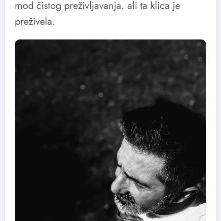
mod čistog preživljavanja. ali ta klica je
preživela.