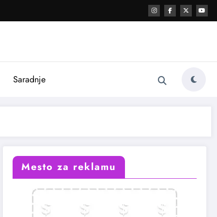
i
Saradnje
Mesto za reklamu