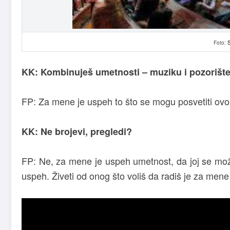
Foto:
KK: Kombinuješ umetnosti – muziku i pozorište. 
FP: Za mene je uspeh to što se mogu posvetiti ov
KK: Ne brojevi, pregledi?
FP: Ne, za mene je uspeh umetnost, da joj se može
uspeh.
Živeti od onog što voliš da radiš je za mene