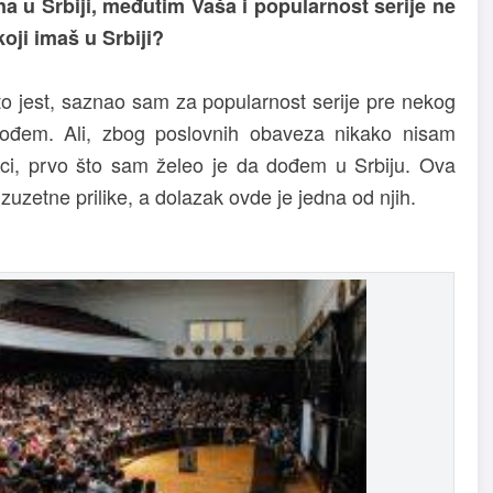
a u Srbiji, međutim Vaša i popularnost serije ne
oji imaš u Srbiji?
to jest, saznao sam za popularnost serije pre nekog
ođem. Ali, zbog poslovnih obaveza nikako nisam
, prvo što sam želeo je da dođem u Srbiju. Ova
uzetne prilike, a dolazak ovde je jedna od njih.