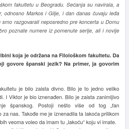
loškom fakultetu u Beogradu. Sećanja su navirala, a
or, odnosno Markos i Gilje, i dan danas čuvaju leđa
 smo razgovarali neposredno pre koncerta u Domu
ro poznate numere iz pomenute serije, ali i novije
ibini koja je održana na Filološkom fakultetu. Da
oji govore španski jezik? Na primer, ja govorim
ultetu je bilo zaista divno. Bilo je to jedno veliko
. I Viktor je bio iznenađen. Bilo je zaista zanimljivo
čenje španskog. Postoji nešto više od tog
„fan
o za nas. Takođe me je iznenadila ta lakoća prilikom
a bih veoma voleo da imam tu
„lakoću“
koju vi imate.