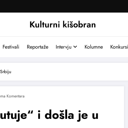
Kulturni kišobran
Festivali
Reportaže
Intervju
Kolumne
Konkurs
Srbiju
tuje“ i došla je u