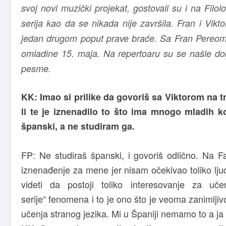
svoj novi muzički projekat, gostovali su i na Filo
serija kao da se nikada nije završila. Fran i Vikt
jedan drugom poput prave braće. Sa Fran Pereom
omladine 15. maja. Na repertoaru su se našle dob
pesme.
KK: Imao si prilike da govoriš sa Viktorom na tr
li te je iznenadilo to što ima mnogo mladih k
španski, a ne studiram ga.
FP: Ne studiraš španski, i govoriš odlično. Na Fak
iznenađenje za mene jer nisam očekivao toliko ljudi
videti da postoji toliko interesovanje za u
serije“
fenomena i to je ono što je veoma zanimljiv
učenja stranog jezika. Mi u Španiji nemamo to a j