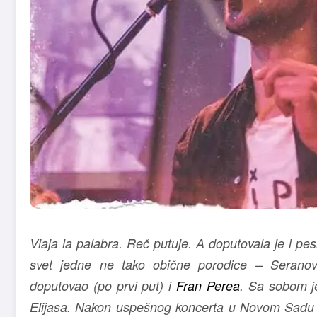
Viaja la palabra. Reč putuje. A doputovala je i pe
svet jedne ne tako obične porodice – Seranovi
doputovao (po prvi put) i
Fran Perea
. Sa sobom j
Elijasa. Nakon uspešnog koncerta u Novom Sadu 13