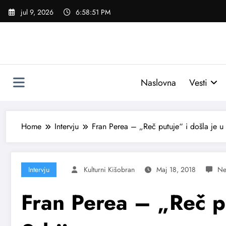
Skoči
jul 9, 2026
6:58:52 PM
na
sadržaj
Naslovna
Vesti
Home
Intervju
Fran Perea – „Reč putuje“ i došla je u 
Intervju
Kulturni Kišobran
Maj 18, 2018
Fran Perea – „Reč pu