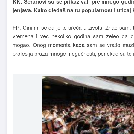
KK: Seranovi su se prikazivali pre mnogo godin
jenjava. Kako gledaš na tu popularnost i uticaj k
FP: Čini mi se da je to sreća u životu. Znao sam, 
vremena i već nekoliko godina sam želeo da d
mogao. Onog momenta kada sam se vratio muzici
profesija pruža mnoge mogućnosti, ponekad su to iz