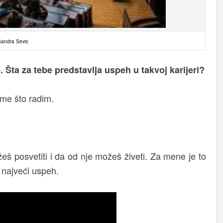
Sandra Sevic
Šta za tebe predstavlja uspeh u takvoj karijeri?
ome što radim.
š posvetiti i da od nje možeš živeti. Za mene je to
 najveći uspeh.