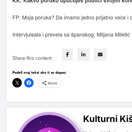
KK: Kakvu poruku upućuješ publici svojim ko
FP: Moja poruka? Da imamo jedno prijatno veče i da
Intervjuisala i prevela sa španskog: Miljana Miletić
Share this content:
Podeli ovaj tekst ako ti se dopao:
More
Kulturni Ki