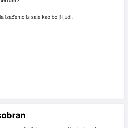
ncertom?
 izađemo iz sale kao bolji ljudi.
šobran