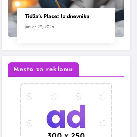
Tidža’s Place: Iz dnevnika
januar 29, 2026
Mesto za reklamu