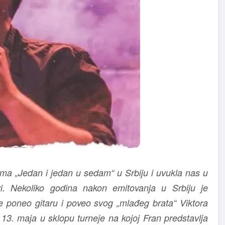
sma „Jedan i jedan u sedam“ u Srbiju i uvukla nas u
. Nekoliko godina nakon emitovanja u Srbiju je
e poneo gitaru i poveo svog „mlađeg brata“ Viktora
. maja u sklopu turneje na kojoj Fran predstavlja