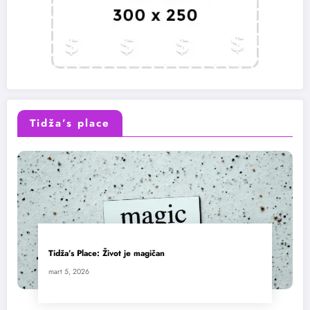
Tidža’s place
Tidža’s Place: Život je magičan
mart 5, 2026