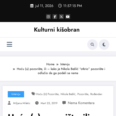
Skoči
jul 11, 2026
11:57:16 PM
na
sadržaj
Kulturni kišobran
Home
Intervju
Hoću (u) pozorište, ili – kako je Nikola Bešlić “otkrio” pozorište i
odlučio da ga podeli sa nama
,
,
,
Intervju
Hoću (u) Pozorište
Nikola Bešlić
Pozorište
Rođendan
Miljana Miletic
Mart 25, 2019