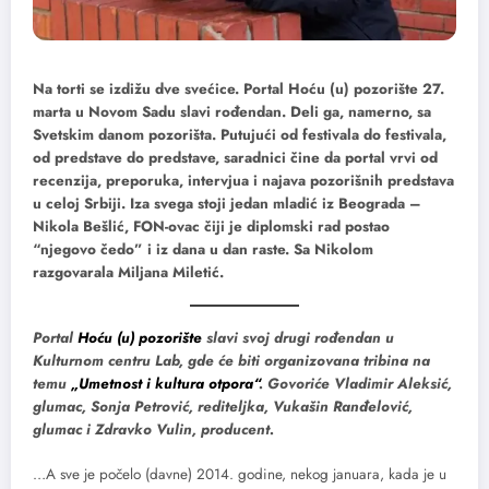
Na torti se izdižu dve svećice. Portal Hoću (u) pozorište 27.
marta u Novom Sadu slavi rođendan. Deli ga, namerno, sa
Svetskim danom pozorišta. Putujući od festivala do festivala,
od predstave do predstave, saradnici čine da portal vrvi od
recenzija, preporuka, intervjua i najava pozorišnih predstava
u celoj Srbiji. Iza svega stoji jedan mladić iz Beograda –
Nikola Bešlić, FON-ovac čiji je diplomski rad postao
“njegovo čedo” i iz dana u dan raste. Sa Nikolom
razgovarala Miljana Miletić.
Portal
Hoću (u) pozorište
slavi svoj drugi rođendan u
Kulturnom centru Lab, gde će biti organizovana tribina na
temu
„Umetnost i kultura otpora“
. Govoriće Vladimir Aleksić,
glumac, Sonja Petrović, rediteljka, Vukašin Ranđelović,
glumac i Zdravko Vulin, producent.
…A sve je počelo (davne) 2014. godine, nekog januara, kada je u