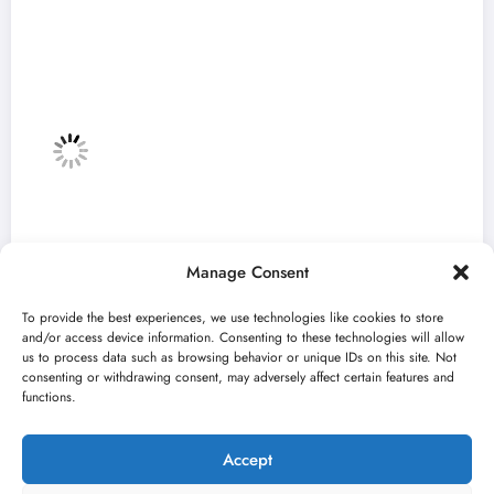
Manage Consent
To provide the best experiences, we use technologies like cookies to store
and/or access device information. Consenting to these technologies will allow
us to process data such as browsing behavior or unique IDs on this site. Not
consenting or withdrawing consent, may adversely affect certain features and
„Najveći mali festival u Vojvodini“ i ovog
functions.
avgusta u Sremskoj Mitrovici
jun 23, 2026
Kulturni kišobran
Accept