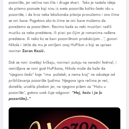
pozorišta, jer većina nas čita i druge stvari. Tako je nastala ideja
da pitamo poznate koji nisu iz sveta pozorišta koliko često idu u
pozorište, i da kroz neka leksikonska pitanja provučemo i ono čime
se oni bave. Pogotovo ako to čime se oni bave možemo da
povežemo sa pozorištem. Recimo kada su neki muzičari radili
muziku za neke predstave, ili pisci po čijim je romanima rađena
predstava. Ili neko ko se bavi pozorištnom produkcijom…”, govori
Nikola i ističe da mu je omiljeni onaj HuPikon u koji se upisao
novinar
Zoran Kesić.
Dok se novi izveštaji krčkaju, novinari putuju na naredni festival, i
osmišljava se novi gost HuPikona, Nikola može da kaže da
“njegovo čedo” koje “ima početak, a nema kraj” ne odustaje od
približavanja pozorišta ljudima. Njegova igra rečima je već,
donekle, urodila plodom jer, na njegovo pišem za “Hoću u
pozorište”, gotovo uvek čuje odgovor:
“Hej, hoću i ja (u
pozorište)..”