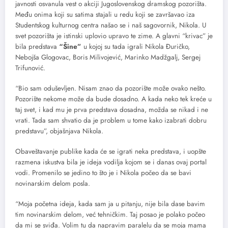
javnosti osvanula vest o akciji Jugoslovenskog dramskog pozorišta.
Među onima koji su satima stajali u redu koji se završavao iza
Studentskog kulturnog centra našao se i naš sagovornik, Nikola. U
svet pozorišta je istinski uplovio upravo te zime. A glavni “krivac” je
bila predstava
“Šine”
u kojoj su tada igrali Nikola Đuričko,
Nebojša Glogovac, Boris Milivojević, Marinko Madžgalj, Sergej
Trifunović.
“Bio sam oduševljen. Nisam znao da pozorište može ovako nešto.
Pozorište nekome može da bude dosadno. A kada neko tek kreće u
taj svet, i kad mu je prva predstava dosadna, možda se nikad i ne
vrati. Tada sam shvatio da je problem u tome kako izabrati dobru
predstavu”, objašnjava Nikola.
Obaveštavanje publike kada će se igrati neka predstava, i uopšte
razmena iskustva bila je ideja vodilja kojom se i danas ovaj portal
vodi. Promenilo se jedino to što je i Nikola počeo da se bavi
novinarskim delom posla.
“Moja početna ideja, kada sam ja u pitanju, nije bila dase bavim
tim novinarskim delom, već tehničkim. Taj posao je polako počeo
da mi se sviđa. Volim tu da napravim paralelu da se moja mama