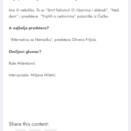
Ima ih nekoliko. To su “Smrt fašizmu! O ribarima i slobodi”, “Naši
dani” i predstava “Triptih o radnicima” pozorišta iz Čačka.
A najbolja predstava?
“Alternativa za Nemačku”, predstava Olivera Frljića.
Omiljeni glumac?
Rale Milenković
Intervjuisala: Miljana Miletić
Share this content: