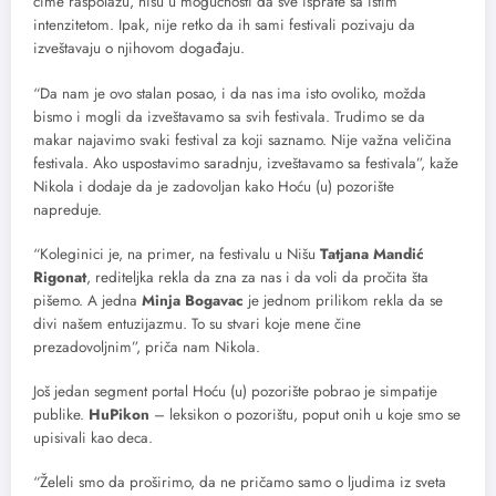
čime raspolažu, nisu u mogućnosti da sve isprate sa istim
intenzitetom. Ipak, nije retko da ih sami festivali pozivaju da
izveštavaju o njihovom događaju.
“Da nam je ovo stalan posao, i da nas ima isto ovoliko, možda
bismo i mogli da izveštavamo sa svih festivala. Trudimo se da
makar najavimo svaki festival za koji saznamo. Nije važna veličina
festivala. Ako uspostavimo saradnju, izveštavamo sa festivala”, kaže
Nikola i dodaje da je zadovoljan kako Hoću (u) pozorište
napreduje.
“Koleginici je, na primer, na festivalu u Nišu
Tatjana Mandić
Rigonat
, rediteljka rekla da zna za nas i da voli da pročita šta
pišemo. A jedna
Minja Bogavac
je jednom prilikom rekla da se
divi našem entuzijazmu. To su stvari koje mene čine
prezadovoljnim”, priča nam Nikola.
Još jedan segment portal Hoću (u) pozorište pobrao je simpatije
publike.
HuPikon
– leksikon o pozorištu, poput onih u koje smo se
upisivali kao deca.
“Želeli smo da proširimo, da ne pričamo samo o ljudima iz sveta