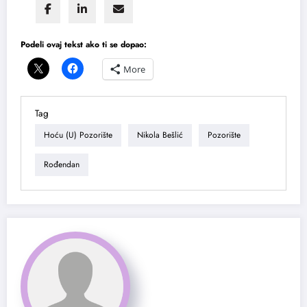
Podeli ovaj tekst ako ti se dopao:
More
Tag
Hoću (u) Pozorište
Nikola Bešlić
Pozorište
Rođendan