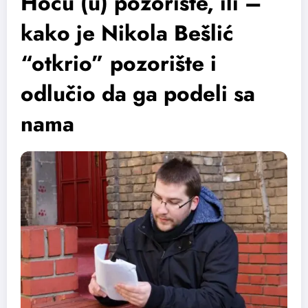
Hoću (u) pozorište, ili –
kako je Nikola Bešlić
“otkrio” pozorište i
odlučio da ga podeli sa
nama