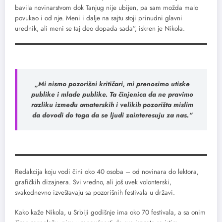
bavila novinarstvom dok Tanjug nije ubijen, pa sam možda malo
povukao i od nje. Meni i dalje na sajtu stoji prinudni glavni
urednik, ali meni se taj deo dopada sada”, iskren je Nikola.
„Mi nismo pozorišni kritičari, mi prenosimo utiske
publike i mlade publike. Ta činjenica da ne pravimo
razliku između amaterskih i velikih pozorišta mislim
da dovodi do toga da se ljudi zainteresuju za nas.“
Redakcija koju vodi čini oko 40 osoba – od novinara do lektora,
grafičkih dizajnera. Svi vredno, ali još uvek volonterski,
svakodnevno izveštavaju sa pozorišnih festivala u državi.
Kako kaže Nikola, u Srbiji godišnje ima oko 70 festivala, a sa onim