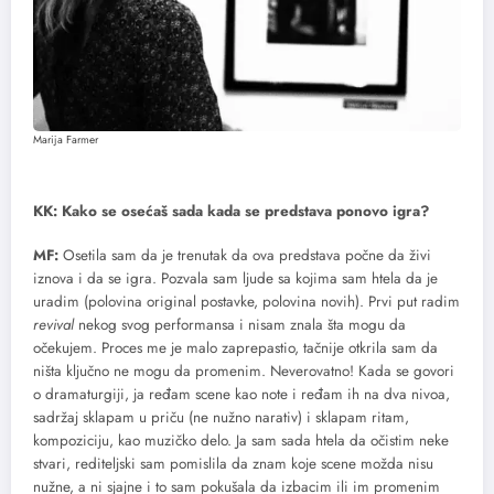
Marija Farmer
KK: Kako se osećaš sada kada se predstava ponovo igra?
MF:
Osetila sam da je trenutak da ova predstava počne da živi
iznova i da se igra. Pozvala sam ljude sa kojima sam htela da je
uradim (polovina original postavke, polovina novih). Prvi put radim
revival
nekog svog performansa i nisam znala šta mogu da
očekujem. Proces me je malo zaprepastio, tačnije otkrila sam da
ništa ključno ne mogu da promenim. Neverovatno! Kada se govori
o dramaturgiji, ja ređam scene kao note i ređam ih na dva nivoa,
sadržaj sklapam u priču (ne nužno narativ) i sklapam ritam,
kompoziciju, kao muzičko delo. Ja sam sada htela da očistim neke
stvari, rediteljski sam pomislila da znam koje scene možda nisu
nužne, a ni sjajne i to sam pokušala da izbacim ili im promenim