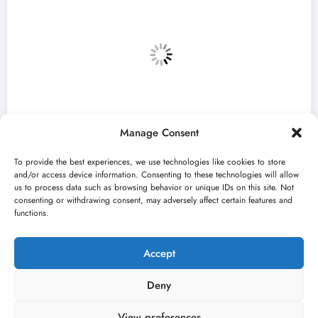
Manage Consent
To provide the best experiences, we use technologies like cookies to store
and/or access device information. Consenting to these technologies will allow
us to process data such as browsing behavior or unique IDs on this site. Not
consenting or withdrawing consent, may adversely affect certain features and
a radove deset
Mladi glumac Ognjen Mićov
functions.
Bašta Fest
jun 22, 2026
Kulturni kišobran
Accept
Deny
View preferences