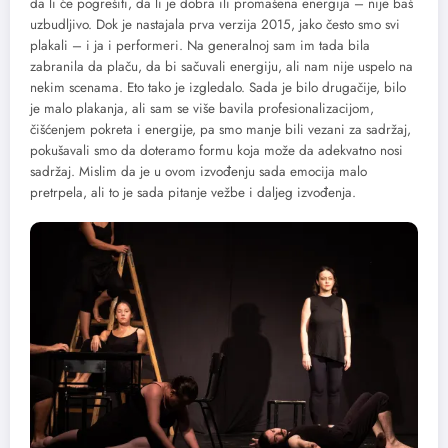
da li će pogrešiti, da li je dobra ili promašena energija – nije baš
uzbudljivo. Dok je nastajala prva verzija 2015, jako često smo svi
plakali – i ja i performeri. Na generalnoj sam im tada bila
zabranila da plaču, da bi sačuvali energiju, ali nam nije uspelo na
nekim scenama. Eto tako je izgledalo. Sada je bilo drugačije, bilo
je malo plakanja, ali sam se više bavila profesionalizacijom,
čišćenjem pokreta i energije, pa smo manje bili vezani za sadržaj,
pokušavali smo da doteramo formu koja može da adekvatno nosi
sadržaj. Mislim da je u ovom izvođenju sada emocija malo
pretrpela, ali to je sada pitanje vežbe i daljeg izvođenja.