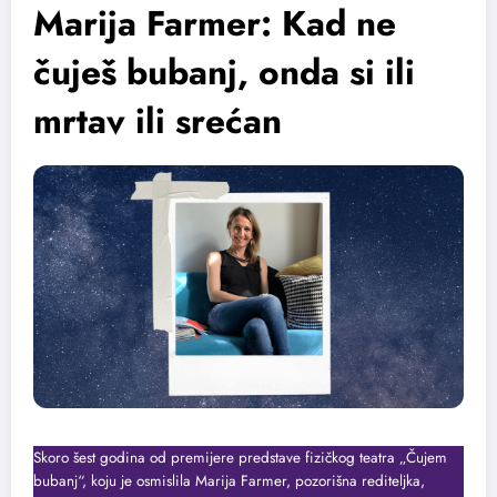
Marija Farmer: Kad ne
čuješ bubanj, onda si ili
mrtav ili srećan
Skoro šest godina od premijere predstave fizičkog teatra „Čujem
bubanj“, koju je osmislila Marija Farmer, pozorišna rediteljka,