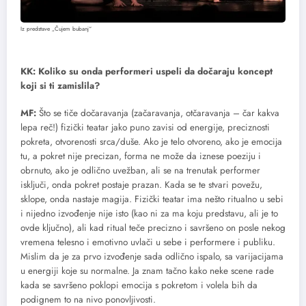
Iz predstave „Čujem bubanj“
KK: Koliko su onda performeri uspeli da dočaraju koncept
koji si ti zamislila?
MF:
Što se tiče dočaravanja (začaravanja, otčaravanja – čar kakva
lepa reč!) fizički teatar jako puno zavisi od energije, preciznosti
pokreta, otvorenosti srca/duše. Ako je telo otvoreno, ako je emocija
tu, a pokret nije precizan, forma ne može da iznese poeziju i
obrnuto, ako je odlično uvežban, ali se na trenutak performer
isključi, onda pokret postaje prazan. Kada se te stvari povežu,
sklope, onda nastaje magija. Fizički teatar ima nešto ritualno u sebi
i nijedno izvođenje nije isto (kao ni za ma koju predstavu, ali je to
ovde ključno), ali kad ritual teče precizno i savršeno on posle nekog
vremena telesno i emotivno uvlači u sebe i performere i publiku.
Mislim da je za prvo izvođenje sada odlično ispalo, sa varijacijama
u energiji koje su normalne. Ja znam tačno kako neke scene rade
kada se savršeno poklopi emocija s pokretom i volela bih da
podignem to na nivo ponovljivosti.