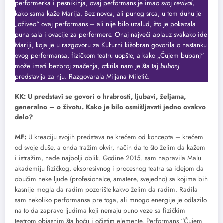
performerka i pesnikinja, ovaj performans je imao svoj
revival
,
kako sama kaže Marija. Bez novca, ali punog srca, u tom duhu je
„oživeo“ ovaj performans – ali nije bilo uzalud, što je pokazala
puna sala i ovacije za performere. Onaj najveći aplauz svakako ide
Mariji, koja je u razgovoru za Kulturni kišobran govorila o nastanku
ovog performansa, fizičkom teatru uopšte, a kako „Čujem bubanj“
može imati bezbroj značenja, otkrila nam je šta taj
bubanj
predstavlja za nju. Razgovarala Miljana Miletić.
KK: U predstavi se govori o hrabrosti, ljubavi, željama,
generalno – o životu. Kako je bilo osmišljavati jedno ovakvo
delo?
MF:
U kreaciju svojih predstava ne krećem od koncepta – krećem
od svoje duše, a onda tražim okvir, način da to što želim da kažem
i istražim, nađe najbolji oblik. Godine 2015. sam napravila Malu
akademiju fizičkog, ekspresivnog i procesnog teatra sa idejom da
obučim neke ljude (profesionalce, amatere, svejedno) sa kojima bih
kasnije mogla da radim pozorište kakvo želim da radim. Radila
sam nekoliko performansa pre toga, ali mnogo energije je odlazilo
na to da zapravo ljudima koji nemaju puno veze sa fizičkim
teatrom objasnim šta hoću i očistim elemente. Performans “Čujem