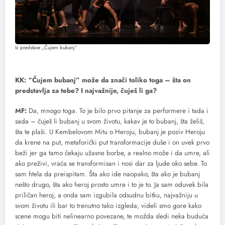
Iz predstave „Čujem bubanj“
KK: “Čujem bubanj” može da znači toliko toga – šta on
predstavlja za tebe? I najvažnije, čuješ li ga?
MF:
Da, mnogo toga. To je bilo prvo pitanje za performere i tada i
sada – čuješ li bubanj u svom životu, kakav je to bubanj, šta želiš,
šta te plaši. U Kembelovom Mitu o Heroju, bubanj je poziv Heroju
da krene na put, metaforički put transformacije duše i on uvek prvo
beži jer ga tamo čekaju užasne borbe, a realno može i da umre, ali
ako preživi, vraća se transformisan i nosi dar za ljude oko sebe. To
sam htela da preispitam. Šta ako ide naopako, šta ako je bubanj
nešto drugo, šta ako heroj prosto umre i to je to. Ja sam oduvek bila
priličan heroj, a onda sam izgubila odsudnu bitku, najvažniju u
svom životu ili bar to trenutno tako izgleda, videli smo gore kako
scene mogu biti nelinearno povezane, te možda sledi neka buduća