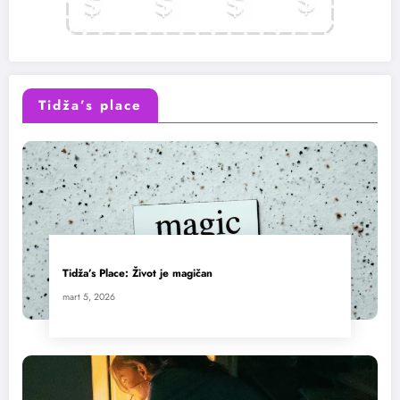
Tidža’s place
Tidža’s Place: Život je magičan
mart 5, 2026