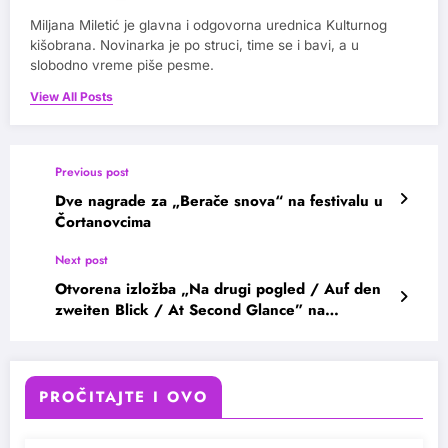
Miljana Miletić je glavna i odgovorna urednica Kulturnog
kišobrana. Novinarka je po struci, time se i bavi, a u
slobodno vreme piše pesme.
View All Posts
Previous post
Dve nagrade za „Berače snova“ na festivalu u
Čortanovcima
Next post
Otvorena izložba „Na drugi pogled / Auf den
zweiten Blick / At Second Glance” na
Kalemegdanu
PROČITAJTE I OVO