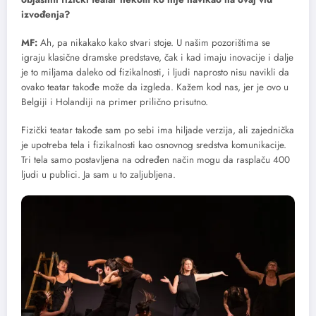
izvođenja?
MF:
Ah, pa nikakako kako stvari stoje. U našim pozorištima se
igraju klasične dramske predstave, čak i kad imaju inovacije i dalje
je to miljama daleko od fizikalnosti, i ljudi naprosto nisu navikli da
ovako teatar takođe može da izgleda. Kažem kod nas, jer je ovo u
Belgiji i Holandiji na primer prilično prisutno.
Fizički teatar takođe sam po sebi ima hiljade verzija, ali zajednička
je upotreba tela i fizikalnosti kao osnovnog sredstva komunikacije.
Tri tela samo postavljena na određen način mogu da rasplaču 400
ljudi u publici. Ja sam u to zaljubljena.