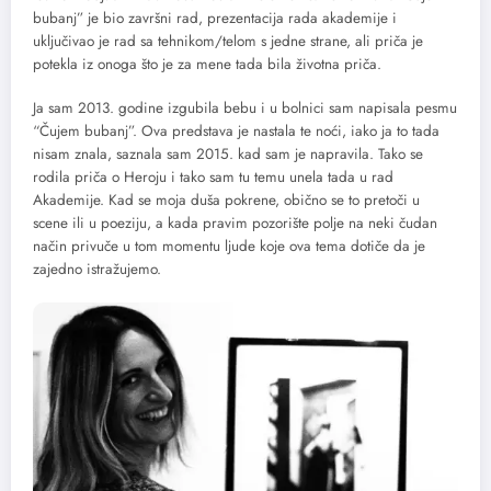
bubanj” je bio završni rad, prezentacija rada akademije i
uključivao je rad sa tehnikom/telom s jedne strane, ali priča je
potekla iz onoga što je za mene tada bila životna priča.
Ja sam 2013. godine izgubila bebu i u bolnici sam napisala pesmu
“Čujem bubanj”. Ova predstava je nastala te noći, iako ja to tada
nisam znala, saznala sam 2015. kad sam je napravila. Tako se
rodila priča o Heroju i tako sam tu temu unela tada u rad
Akademije. Kad se moja duša pokrene, obično se to pretoči u
scene ili u poeziju, a kada pravim pozorište polje na neki čudan
način privuče u tom momentu ljude koje ova tema dotiče da je
zajedno istražujemo.