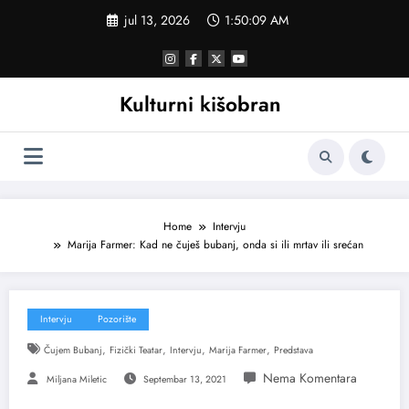
Skoči
jul 13, 2026
1:50:10 AM
na
sadržaj
Kulturni kišobran
Home
Intervju
Marija Farmer: Kad ne čuješ bubanj, onda si ili mrtav ili srećan
Intervju
Pozorište
,
,
,
,
Čujem Bubanj
Fizički Teatar
Intervju
Marija Farmer
Predstava
Miljana Miletic
Septembar 13, 2021