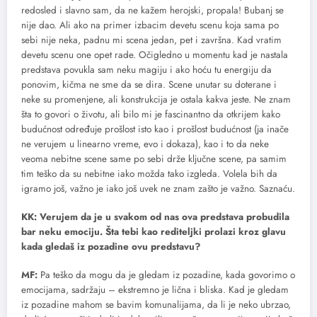
redosled i slavno sam, da ne kažem herojski, propala! Bubanj se
nije dao. Ali ako na primer izbacim devetu scenu koja sama po
sebi nije neka, padnu mi scena jedan, pet i završna. Kad vratim
devetu scenu one opet rade. Očigledno u momentu kad je nastala
predstava povukla sam neku magiju i ako hoću tu energiju da
ponovim, kičma ne sme da se dira. Scene unutar su doterane i
neke su promenjene, ali konstrukcija je ostala kakva jeste. Ne znam
šta to govori o životu, ali bilo mi je fascinantno da otkrijem kako
budućnost određuje prošlost isto kao i prošlost budućnost (ja inače
ne verujem u linearno vreme, evo i dokaza), kao i to da neke
veoma nebitne scene same po sebi drže ključne scene, pa samim
tim teško da su nebitne iako možda tako izgleda. Volela bih da
igramo još, važno je iako još uvek ne znam zašto je važno. Saznaću.
KK: Verujem da je u svakom od nas ova predstava probudila
bar neku emociju. Šta tebi kao rediteljki prolazi kroz glavu
kada gledaš iz pozadine ovu predstavu?
MF:
Pa teško da mogu da je gledam iz pozadine, kada govorimo o
emocijama, sadržaju – ekstremno je lična i bliska. Kad je gledam
iz pozadine mahom se bavim komunalijama, da li je neko ubrzao,