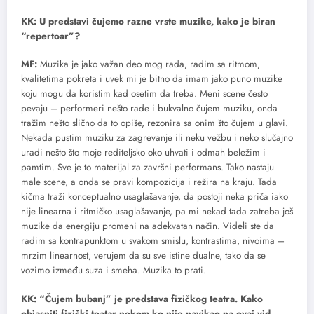
KK: U predstavi čujemo razne vrste muzike, kako je biran
“repertoar”?
MF:
Muzika je jako važan deo mog rada, radim sa ritmom,
kvalitetima pokreta i uvek mi je bitno da imam jako puno muzike
koju mogu da koristim kad osetim da treba. Meni scene često
pevaju – performeri nešto rade i bukvalno čujem muziku, onda
tražim nešto slično da to opiše, rezonira sa onim što čujem u glavi.
Nekada pustim muziku za zagrevanje ili neku vežbu i neko slučajno
uradi nešto što moje rediteljsko oko uhvati i odmah beležim i
pamtim. Sve je to materijal za završni performans. Tako nastaju
male scene, a onda se pravi kompozicija i režira na kraju. Tada
kičma traži konceptualno usaglašavanje, da postoji neka priča iako
nije linearna i ritmičko usaglašavanje, pa mi nekad tada zatreba još
muzike da energiju promeni na adekvatan način. Videli ste da
radim sa kontrapunktom u svakom smislu, kontrastima, nivoima –
mrzim linearnost, verujem da su sve istine dualne, tako da se
vozimo između suza i smeha. Muzika to prati.
KK: “Čujem bubanj” je predstava fizičkog teatra. Kako
objasniti fizički teatar nekom ko nije navikao na ovaj vid