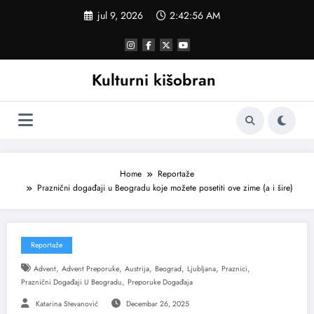
Skoči
jul 9, 2026
2:42:57 AM
na
sadržaj
Kulturni kišobran
Home
Reportaže
Praznični događaji u Beogradu koje možete posetiti ove zime (a i šire)
Reportaže
,
,
,
,
,
,
Advent
Advent Preporuke
Austrija
Beograd
Ljubljana
Praznici
,
Praznični Događaji U Beogradu
Preporuke Događaja
Katarina Stevanović
Decembar 26, 2025