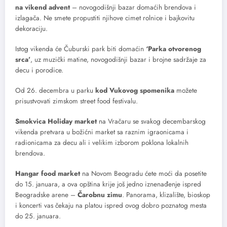
na vikend advent
– novogodišnji bazar domaćih brendova i
izlagača. Ne smete propustiti njihove cimet rolnice i bajkovitu
dekoraciju.
Istog vikenda će Čuburski park biti domaćin
‘Parka otvorenog
srca’
, uz muzički matine, novogodišnji bazar i brojne sadržaje za
decu i porodice.
Od 26. decembra u parku
kod Vukovog spomenika
možete
prisustvovati zimskom street food festivalu.
Smokvica Holiday market
na Vračaru se svakog decembarskog
vikenda pretvara u božićni market sa raznim igraonicama i
radionicama za decu ali i velikim izborom poklona lokalnih
brendova.
Hangar food market
na Novom Beogradu ćete moći da posetite
do 15. januara, a ova opština krije još jedno iznenađenje ispred
Beogradske arene –
Čarobnu zimu
. Panorama, klizalište, bioskop
i koncerti vas čekaju na platou ispred ovog dobro poznatog mesta
do 25. januara.