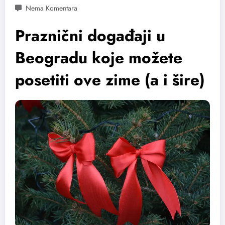
Praznični događaji u
Beogradu koje možete
posetiti ove zime (a i šire)