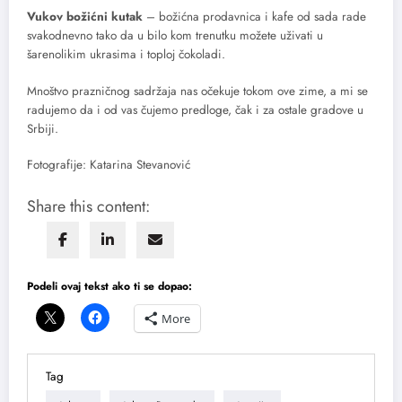
Vukov božićni kutak
– božićna prodavnica i kafe od sada rade
svakodnevno tako da u bilo kom trenutku možete uživati u
šarenolikim ukrasima i toploj čokoladi.
Mnoštvo prazničnog sadržaja nas očekuje tokom ove zime, a mi se
radujemo da i od vas čujemo predloge, čak i za ostale gradove u
Srbiji.
Fotografije: Katarina Stevanović
Share this content:
Podeli ovaj tekst ako ti se dopao:
More
Tag