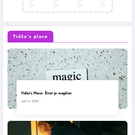
Tidža’s place
Tidža’s Place: Život je magičan
mart 5, 2026