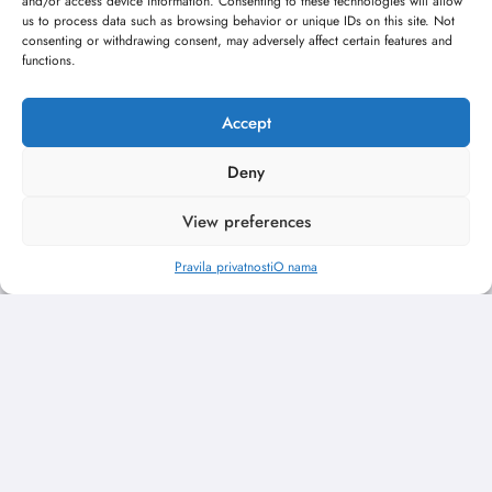
and/or access device information. Consenting to these technologies will allow
us to process data such as browsing behavior or unique IDs on this site. Not
consenting or withdrawing consent, may adversely affect certain features and
functions.
Accept
Deny
View preferences
Pravila privatnosti
O nama
„Najveći mali festival u Vojvodini“ i ovog
avgusta u Sremskoj Mitrovici
jun 23, 2026
Kulturni kišobran