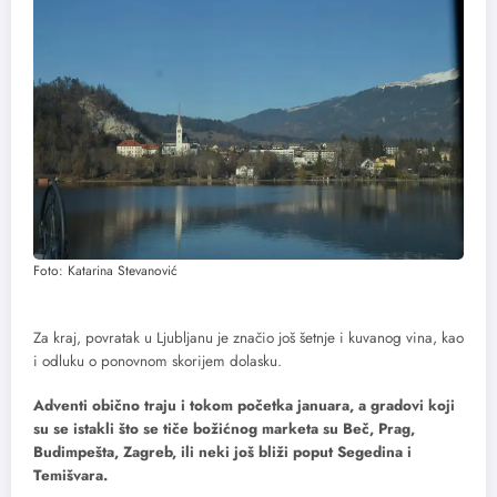
Foto: Katarina Stevanović
Za kraj, povratak u Ljubljanu je značio još šetnje i kuvanog vina, kao
i odluku o ponovnom skorijem dolasku.
Adventi obično traju i tokom početka januara, a gradovi koji
su se istakli što se tiče božićnog marketa su Beč, Prag,
Budimpešta, Zagreb, ili neki još bliži poput Segedina i
Temišvara.