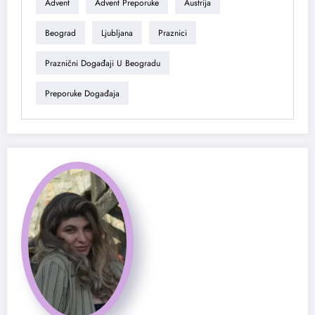
Advent
Advent Preporuke
Austrija
Beograd
Ljubljana
Praznici
Praznični Događaji U Beogradu
Preporuke Događaja