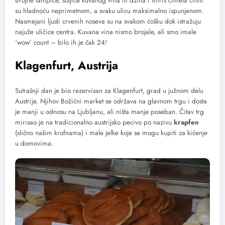
Brojne lampice, šoljice kuvanog vina ili džina i miris cimeta činili
su hladnoću neprimetnom, a svaku ulicu maksimalno ispunjenom.
Nasmejani ljudi crvenih noseva su na svakom ćošku dok istražuju
najuže uličice centra. Kuvana vina nismo brojale, ali smo imale
‘wow’ count – bilo ih je čak 24!
Klagenfurt, Austrija
Sutrašnji dan je bio rezervisan za Klagenfurt, grad u južnom delu
Austrije. Njihov Božićni market se održava na glavnom trgu i dosta
je manji u odnosu na Ljubljanu, ali ništa manje poseban. Čitav trg
mirisao je na tradicionalno austrijsko pecivo po nazivu
krapfen
(slično našim krofnama) i male jelke koje se mogu kupiti za kićenje
u domovima.