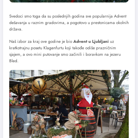
Svedoci smo toga da su poslednjih godina sve popularnija Advent
dešavanja u raznim gradovima, a pogotovo u prestonicama okolnih
država.
Naš izbor za kraj ove godine je bio
Advent u Ljubljani
uz
kratkotrajnu posetu Klagenfurtu koji takođe odiše prazničnim
sjajem, a ovo mini putovanje smo začinili i boravkom na jezeru
Bled.