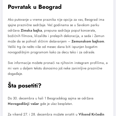
Povratak u Beograd
Ako putovanje u vreme praznika nije opcija za vas, Beograd ima
sjajne praznične sadržaje. Već godinama se u Savskom parku
održava
Zimska bajka
, prepuna sadržaja poput koncerata,
božićnih filmova, klizališta i prelepih dekoracija, a sada i Zemun
može da se pohvali sličnim dešavanjem –
Zemunskom bajkom
.
Veliki trg će nešto više od mesec dana biti ispunjen bogatim
novogodišnjim programom kako za decu tako i za odrasle.
Sve informacije možete pronaći na njihovim instagram profilima, a
mi vam u daljem tekstu donosimo još neke zanimljive praznične
događaje.
Šta posetiti?
Do 30. decembra u hali 1 Beogradskog sajma se održava
Novogodišnji vašar
gde je ulaz besplatan.
Za vikend 27. i 28. decembra možete svratiti u
Vikend Krčedin