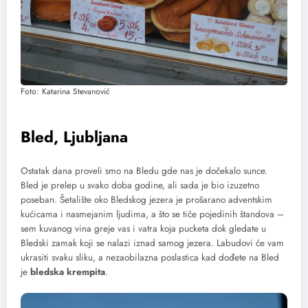
Foto: Katarina Stevanović
Bled, Ljubljana
Ostatak dana proveli smo na Bledu gde nas je dočekalo sunce.
Bled je prelep u svako doba godine, ali sada je bio izuzetno
poseban. Šetalište oko Bledskog jezera je prošarano adventskim
kućicama i nasmejanim ljudima, a što se tiče pojedinih štandova –
sem kuvanog vina greje vas i vatra koja pucketa dok gledate u
Bledski zamak koji se nalazi iznad samog jezera. Labudovi će vam
ukrasiti svaku sliku, a nezaobilazna poslastica kad dođete na Bled
je
bledska krempita
.