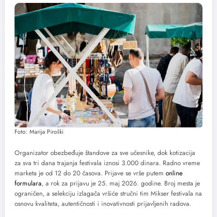
Foto: Marija Piroški
Organizator obezbeđuje štandove za sve učesnike, dok kotizacija
za sva tri dana trajanja festivala iznosi 3.000 dinara. Radno vreme
marketa je od 12 do 20 časova. Prijave se vrše putem
online
formulara
, a rok za prijavu je 25. maj 2026. godine. Broj mesta je
ograničen, a selekciju izlagača vršiće stručni tim Mikser festivala na
osnovu kvaliteta, autentičnosti i inovativnosti prijavljenih radova.