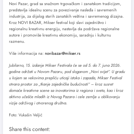
Novi Pazar, grad sa snažnom trgovačkom i zanatskom tradicijom,
predstavlja idealnu scenu za povezivanje nasleđa i savremenih
industrija, za dijalog starih zanatskih veština i savremenog dizajna.
Kroz NOVI BAZAR, Mikser festival koji slavi zajedništvo i
regionalnu kreativnu energiju, nastavlja da podržava regionalne
autore i promoviše kreativnu ekonomiju, saradnju i kulturnu
razmenu.
Više informacija na:
novibazar@mikser.rs
Jubilarno, 15. izdanje Mikser Festivala će se od 5. do 7. juna 2026.
godine održati u Novom Pazaru, pod sloganom „Novi svijet“. U gradu
u kojem se vekovima prepliću uticaji istoka i zapada, Mikser Festival
otvara prostor za „tkanje zajedničke budućnosti“ – kroz susret
domaće kreativne scene sa inovatorima iz regiona i sveta, kao i kroz
aktivno učešće mladih iz Novog Pazara i cele zemlje u oblikovanju
vizije održivog i otvorenog društva.
Foto: Vukašin Veljić
Share this content: