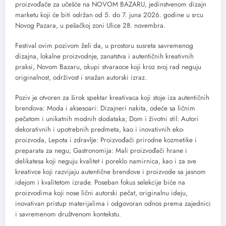
proizvođače za učešće na NOVOM BAZARU, jedinstvenom dizajn
marketu koji će biti održan od 5. do 7. juna 2026. godine u srcu
Novog Pazara, u pešačkoj zoni Ulice 28. novembra.
Festival ovim pozivom želi da, u prostoru susreta savremenog
dizajna, lokalne proizvodnje, zanatstva i autentičnih kreativnih
praksi, Novom Bazaru, okupi stvaraoce koji kroz svoj rad neguju
originalnost, održivost i snažan autorski izraz.
Poziv je otvoren za širok spektar kreativaca koji stoje iza autentičnih
brendova: Moda i aksesoari: Dizajneri nakita, odeće sa ličnim
pečatom i unikatnih modnih dodataka; Dom i životni stil: Autori
dekorativnih i upotrebnih predmeta, kao i inovativnih eko-
proizvoda, Lepota i zdravlje: Proizvođači prirodne kozmetike i
preparata za negu; Gastronomija: Mali proizvođači hrane i
delikatesa koji neguju kvalitet i poreklo namirnica, kao i za sve
kreativce koji razvijaju autentične brendove i proizvode sa jasnom
idejom i kvalitetom izrade. Poseban fokus selekcije biće na
proizvodima koji nose lični autorski pečat, originalnu ideju,
inovativan pristup materijalima i odgovoran odnos prema zajednici
i savremenom društvenom kontekstu.