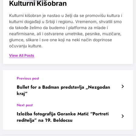
Kulturni Kišobran
Kulturni kišobran je nastao u želji da se promovišu kultura i
kulturni događaji u Srbiji i regionu. Vremenom, shvatili smo
da takođe želimo da budemo i platforma za mlade i
neafirmisane, ali i ostvarene umetnike, pesnike, muzičare,
glumce, slikare i sve one koji na neki način doprinose
očuvanju kulture.
View All Posts
Previous post
Bullet for a Badman predstavlja „Nezgodan
kraj“
Next post
Izložba fotografija Goranke Matić “Portreti
reditelja” na 19. Beldocsu