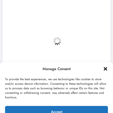
Manage Consent
To provide the best experiences, we use technologies like cookies to store
and/or access device information. Consenting to these technologies will allow
us to process data such as browsing behavior or unique IDs on this site. Not
consenting or withdrawing consent, may adversely affect certain features and
a 59. Bitef u
„Najveći mali festival u 
functions.
avgusta u Sremskoj Mitro
jun 23, 2026
Kulturni kišobran
Accept