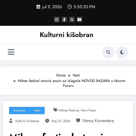
Skoči
jul 9, 2026
5:55:21 PM
na
sadržaj
Kulturni kišobran
Home
Vesti
Mikser festival otvorio poziv za izlagače NOVOG BAZARA u Novom
Pazaru
,
Konkursi
Vesti
Mikser Festival
Novi Pazar
Kulturni Kišobran
Maj 23, 2026