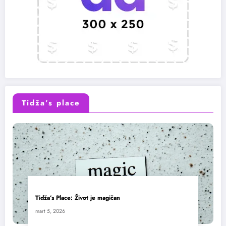
Tidža’s place
Tidža’s Place: Život je magičan
mart 5, 2026