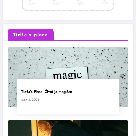
Tidža’s place
Tidža’s Place: Život je magičan
mart 5, 2026