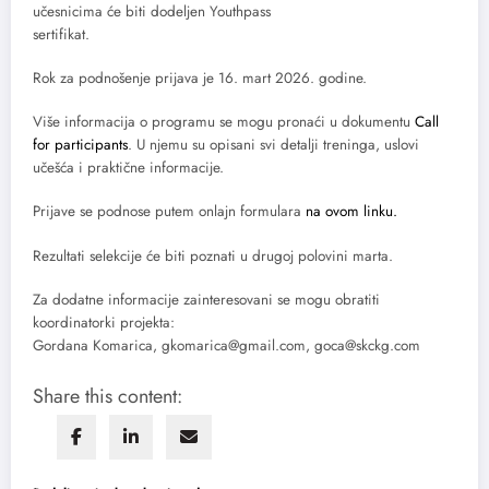
učesnicima će biti dodeljen Youthpass
sertifikat.
Rok za podnošenje prijava je 16. mart 2026. godine.
Više informacija o programu se mogu pronaći u dokumentu
Call
for participants
. U njemu su opisani svi detalji treninga, uslovi
učešća i praktične informacije.
Prijave se podnose putem onlajn formulara
na ovom linku.
Rezultati selekcije će biti poznati u drugoj polovini marta.
Za dodatne informacije zainteresovani se mogu obratiti
koordinatorki projekta:
Gordana Komarica, gkomarica@gmail.com, goca@skckg.com
Share this content: