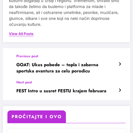
kulturni događaji u Srbiji i regionu. Vremenom, shvatili smo
da takođe želimo da budemo i platforma za mlade i
neafirmisane, ali i ostvarene umetnike, pesnike, muzičare,
glumce, slikare i sve one koji na neki način doprinose
očuvanju kulture.
View All Posts
Previous post
GOAT: Ukus pobede – topla i zabavna
sportska avantura za celu porodicu
Next post
FEST Intro u susret FESTU krajem februara
PROČITAJTE I OVO