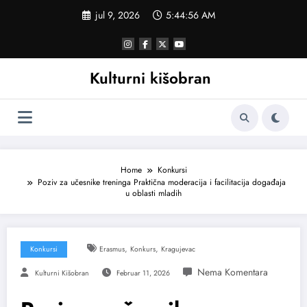
Skoči
jul 9, 2026
5:44:57 AM
na
sadržaj
Kulturni kišobran
Home
Konkursi
Poziv za učesnike treninga Praktična moderacija i facilitacija događaja
u oblasti mladih
,
,
Konkursi
Erasmus
Konkurs
Kragujevac
Kulturni Kišobran
Februar 11, 2026