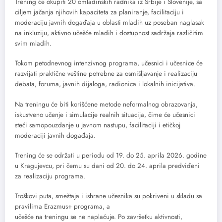
Trening će okupiti 20 omladinskih radnika iz Srbije i Slovenije, sa
ciljem jačanja njihovih kapaciteta za planiranje, facilitaciju i
moderaciju javnih događaja u oblasti mladih uz poseban naglasak
na inkluziju, aktivno učešće mladih i dostupnost sadržaja različitim
svim mladih.
Tokom petodnevnog intenzivnog programa, učesnici i učesnice će
razvijati praktične veštine potrebne za osmišljavanje i realizaciju
debata, foruma, javnih dijaloga, radionica i lokalnih inicijativa.
Na treningu će biti korišćene metode neformalnog obrazovanja,
iskustveno učenje i simulacije realnih situacija, čime će učesnici
steći samopouzdanje u javnom nastupu, facilitaciji i etičkoj
moderaciji javnih događaja.
Trening će se održati u periodu od 19. do 25. aprila 2026. godine
u Kragujevcu, pri čemu su dani od 20. do 24. aprila predviđeni
za realizaciju programa.
Troškovi puta, smeštaja i ishrane učesnika su pokriveni u skladu sa
pravilima Erazmus+ programa, a
učešće na treningu se ne naplaćuje. Po završetku aktivnosti,