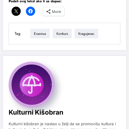
Podeli ovaj tekst ako ti se dopao:
More
Tag
Erasmus
Konkurs
Kragujevac
Kulturni Kišobran
Kulturni kišobran je nastao u želji da se promovišu kultura i