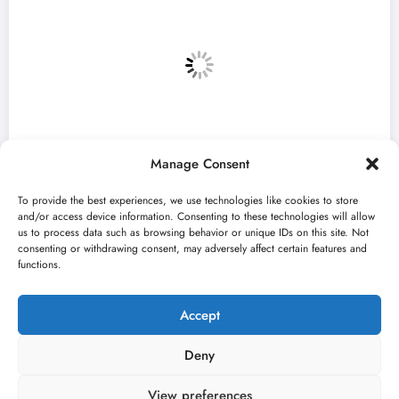
Manage Consent
To provide the best experiences, we use technologies like cookies to store
and/or access device information. Consenting to these technologies will allow
us to process data such as browsing behavior or unique IDs on this site. Not
consenting or withdrawing consent, may adversely affect certain features and
ef u
„Najveći mali festival u Vojvodini“
functions.
avgusta u Sremskoj Mitrovici
jun 23, 2026
Kulturni kišobran
Accept
Deny
View preferences