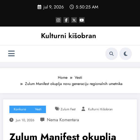
Skoči
jul 9, 2026
5:50:26 AM
na
sadržaj
Kulturni kišobran
Home
Vesti
Zulum Manifest okuplja novu generaciju regionalnih umetnika
Konkursi
Vesti
Zulum Fest
Kulturni Kišobran
Jun 10, 2026
Zulum Manifest okuplja