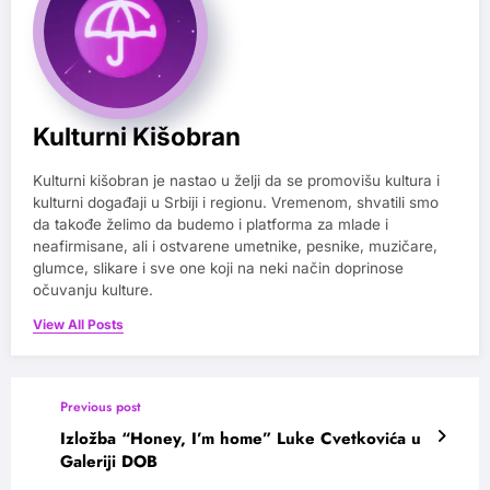
Kulturni Kišobran
Kulturni kišobran je nastao u želji da se promovišu kultura i
kulturni događaji u Srbiji i regionu. Vremenom, shvatili smo
da takođe želimo da budemo i platforma za mlade i
neafirmisane, ali i ostvarene umetnike, pesnike, muzičare,
glumce, slikare i sve one koji na neki način doprinose
očuvanju kulture.
View All Posts
Previous post
Izložba “Honey, I’m home” Luke Cvetkovića u
Galeriji DOB