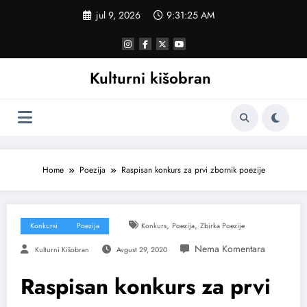
Skoči
jul 9, 2026
9:31:26 AM
na
sadržaj
Kulturni kišobran
Home
Poezija
Raspisan konkurs za prvi zbornik poezije
,
,
Konkursi
Poezija
Konkurs
Poezija
Zbirka Poezije
Kulturni Kišobran
Avgust 29, 2020
Raspisan konkurs za prvi