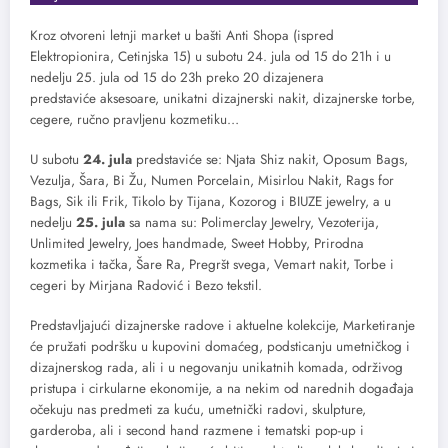
Kroz otvoreni letnji market u bašti Anti Shopa (ispred
Elektropionira, Cetinjska 15) u subotu 24. jula od 15 do 21h i u
nedelju 25. jula od 15 do 23h preko 20 dizajenera
predstaviće aksesoare, unikatni dizajnerski nakit, dizajnerske torbe,
cegere, ručno pravljenu kozmetiku…
U subotu
24. jula
predstaviće se: Njata Shiz nakit, Oposum Bags,
Vezulja, Šara, Bi Žu, Numen Porcelain, Misirlou Nakit, Rags for
Bags, Sik ili Frik, Tikolo by Tijana, Kozorog i BIUZE jewelry, a u
nedelju
25. jula
sa nama su: Polimerclay Jewelry, Vezoterija,
Unlimited Jewelry, Joes handmade, Sweet Hobby, Prirodna
kozmetika i tačka, Šare Ra, Pregršt svega, Vemart nakit, Torbe i
cegeri by Mirjana Radović i Bezo tekstil.
Predstavljajući dizajnerske radove i aktuelne kolekcije, Marketiranje
će pružati podršku u kupovini domaćeg, podsticanju umetničkog i
dizajnerskog rada, ali i u negovanju unikatnih komada, održivog
pristupa i cirkularne ekonomije, a na nekim od narednih događaja
očekuju nas predmeti za kuću, umetnički radovi, skulpture,
garderoba, ali i second hand razmene i tematski pop-up i