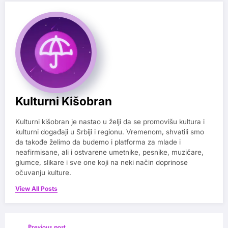
Kulturni Kišobran
Kulturni kišobran je nastao u želji da se promovišu kultura i
kulturni događaji u Srbiji i regionu. Vremenom, shvatili smo
da takođe želimo da budemo i platforma za mlade i
neafirmisane, ali i ostvarene umetnike, pesnike, muzičare,
glumce, slikare i sve one koji na neki način doprinose
očuvanju kulture.
View All Posts
Previous post