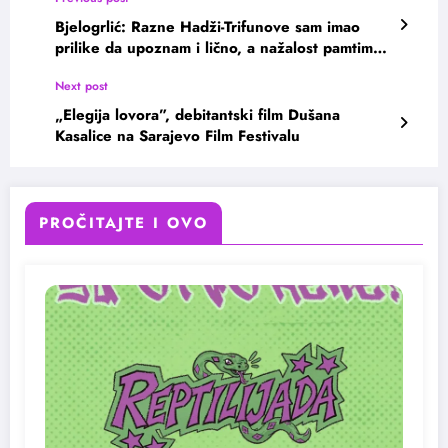
Bjelogrlić: Razne Hadži-Trifunove sam imao
prilike da upoznam i lično, a nažalost pamtimo
ih i iz naše dalje i bliže istorije
Next post
„Elegija lovora”, debitantski film Dušana
Kasalice na Sarajevo Film Festivalu
PROČITAJTE I OVO