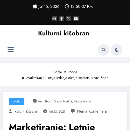
Skoči
jul 15, 2026
12:50:07 PM
na
sadržaj
Kulturni kišobran
Home
Moda
Marketiranje: Letnje izdanje dizajn marketa u Anti Shopu
,
,
Moda
Anti Shop
Dizajn Market
Marketiranje
Kulturni Kišobran
Jul 23, 2021
Marketiranje: Letnje