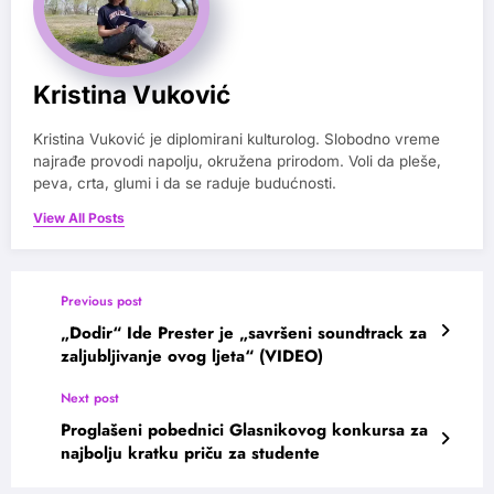
Kristina Vuković
Kristina Vuković je diplomirani kulturolog. Slobodno vreme
najrađe provodi napolju, okružena prirodom. Voli da pleše,
peva, crta, glumi i da se raduje budućnosti.
View All Posts
Previous post
„Dodir“ Ide Prester je „savršeni soundtrack za
zaljubljivanje ovog ljeta“ (VIDEO)
Next post
Proglašeni pobednici Glasnikovog konkursa za
najbolju kratku priču za studente