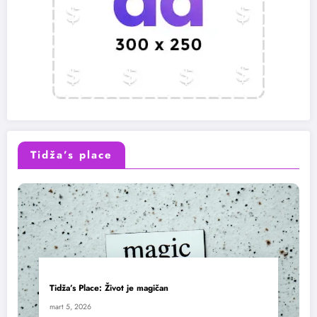
Tidža’s place
Tidža’s Place: Život je magičan
mart 5, 2026