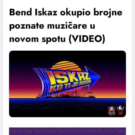
Bend Iskaz okupio brojne
poznate muzičare u
novom spotu (VIDEO)
Dog Eat Dog, Guano Apes, Onyx, Dope Dod, Hed PE, Crazy Town,