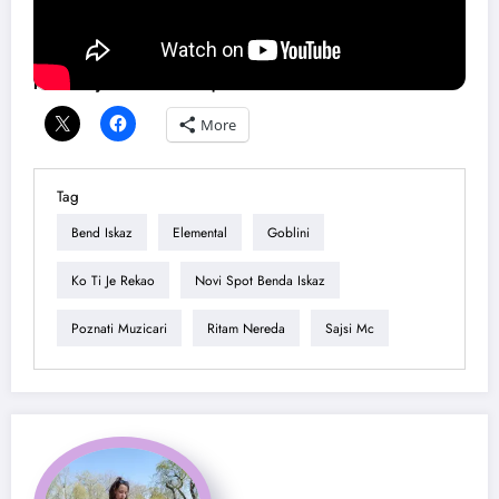
Podeli ovaj tekst ako ti se dopao:
More
Tag
Bend Iskaz
Elemental
Goblini
Ko Ti Je Rekao
Novi Spot Benda Iskaz
Poznati Muzicari
Ritam Nereda
Sajsi Mc