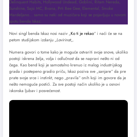
Delinquent Habits, Hollywood Undead, Goblini, Ritam Nereda,
Sunshine, Sajsi MC, Bvana, Prti Bee Gee, Elemental, Smoke
Mardeljano… samo su neki od muzičara koji se pojavljuju u novom
spotu benda Iskaz.
Novi singl benda Iskaz nosi naziv „
Ko ti je rekao
“ i naći će se na
petom studijskom izdanju „
Lavirinat
„.
Numera govori o tome kako je moguće ostvariti svoje snove, ukoliko
postoji iskrena želja, volja i odlučnost da se napravi nešto ni od
čega. Kao bend koji je samostalno krenuo iz malog industrijskog
grada i postepeno gradio priču, Iskaz poziva sve „sanjare“ da pre
prate svoje srce i instinkt, nego „pravila“ onih koji im govore da je
nešto nemoguće postići. Za sve postoji način ukoliko je u osnovi
iskonska ljubav i posvećenost.