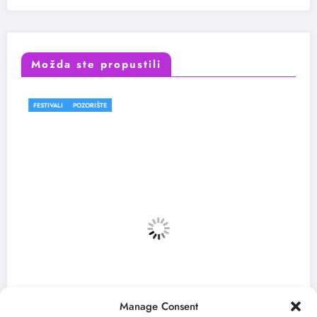
Možda ste propustili
ORIŠTE
FESTIVALI
Manage Consent