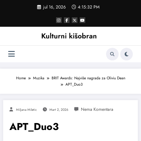
Skoči
jul 16, 2026
4:15:33 PM
na
sadržaj
Kulturni kišobran
Home
Muzika
BRIT Awards: Najviše nagrada za Oliviu Dean
APT_Duo3
Miljana Miletic
Mart 2, 2026
APT_Duo3