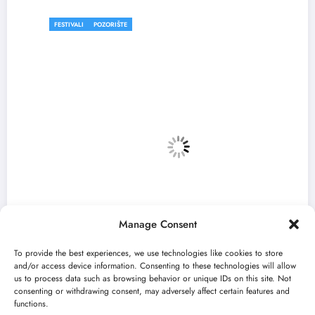
FESTIVALI
POZORIŠTE
Manage Consent
To provide the best experiences, we use technologies like cookies to store
and/or access device information. Consenting to these technologies will allow
us to process data such as browsing behavior or unique IDs on this site. Not
consenting or withdrawing consent, may adversely affect certain features and
„Predmet Medeja“ otvara 59. Bitef u
functions.