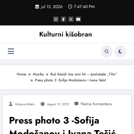
Skoči
jul 13, 2026
7:47:40 PM
na
sadržaj
Kulturni kišobran
Home
Muzika
Buč Kesidi ima novi hit – poslušajte „Tiho“
Press photo 3 -Sofija Modošanov i Ivana Tešić
Miljana Miletic
Avgust 13, 2019
Press photo 3 -Sofija
Modošanov i Ivana Tešić