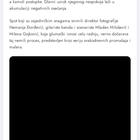
a kamoli postupke. Glavni uzrok njegovog nespokoja leži u
akumulaciji negativnih osećanja.
Spot koji su zajedničkim snagama snimili direktor fotografije
Nemanja Đorđević, gitarista benda i scenarista Mladen Milošević i
Milena Gojković, koja glumački iznosi celu radnju, verno dočarava
taj nemili proces, predstavljen kroz seriju svakodnevnih promašaja i
malera.
Danga je beogradski bend, predvođen snažnim vokalom Andree
Ambruš, koji je svoj zvuk izgradio pod jakim uticajem muzike 90-ih