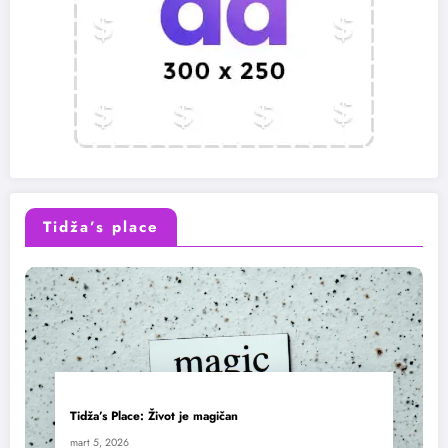
Tidža’s place
Tidža’s Place: Život je magičan
mart 5, 2026