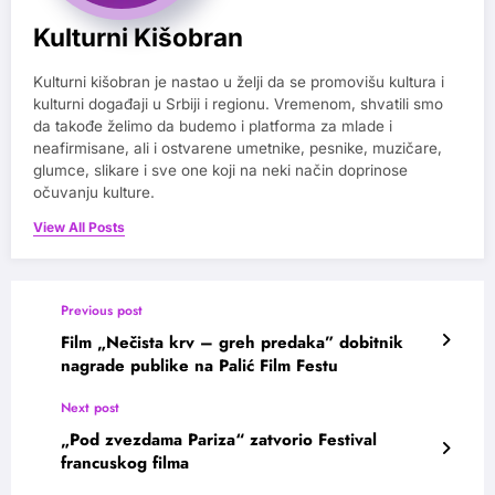
Kulturni Kišobran
Kulturni kišobran je nastao u želji da se promovišu kultura i
kulturni događaji u Srbiji i regionu. Vremenom, shvatili smo
da takođe želimo da budemo i platforma za mlade i
neafirmisane, ali i ostvarene umetnike, pesnike, muzičare,
glumce, slikare i sve one koji na neki način doprinose
očuvanju kulture.
View All Posts
Previous post
Film „Nečista krv – greh predaka” dobitnik
nagrade publike na Palić Film Festu
Next post
„Pod zvezdama Pariza“ zatvorio Festival
francuskog filma