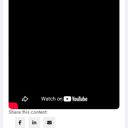
godina. Bend Danga stvara veoma šarenoliku muziku – pesme se
protežu od sumornih do veoma mirnih numera čiji koreni se nalaze
u indie roku.
Njihovo debi EP izdanje „Prvi Rez” snimano je pod producentskom
palicom bubnjara benda Sergeja Sokolova u studijima 3×2 u
Pančevu, Down There Studiju i prostorijama FDU-a u Beogradu. Za
master je bio zadužen David
Jovan.
EP „Prvi rez” će izlaziti u narednom periodu metodom singl-po-
singl na Youtube kanalu benda Danga. Prva prilika za publiku da
čuje pesme s ovog izdanja biće u zemunskom Klubu Fest 5.
avgusta, gde će Danga nastupiti s bendovima Stain i The
Doomsday.
Foto: Nemanja Đorđević
Share this content: