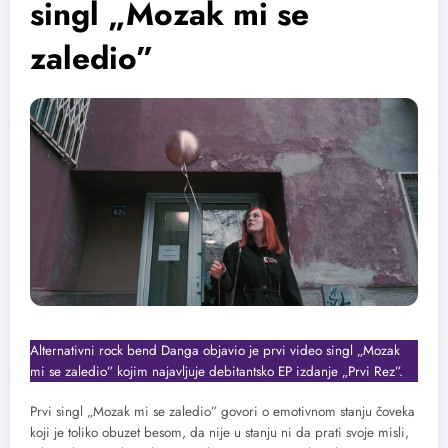
singl „Mozak mi se
zaledio”
Alternativni rock bend Danga objavio je prvi video singl „Mozak
mi se zaledio” kojim najavljuje debitantsko EP izdanje „Prvi Rez”.
Prvi singl „Mozak mi se zaledio” govori o emotivnom stanju čoveka
koji je toliko obuzet besom, da nije u stanju ni da prati svoje misli,