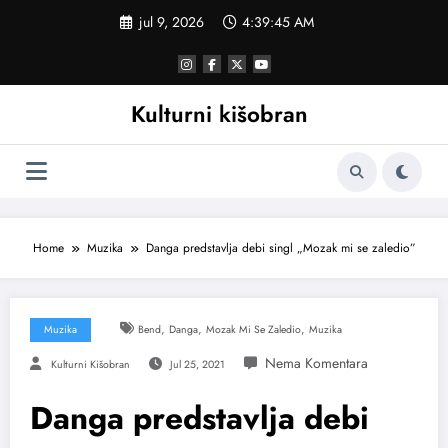
Skoči
jul 9, 2026
4:39:46 AM
na
sadržaj
Kulturni kišobran
Home
Muzika
Danga predstavlja debi singl „Mozak mi se zaledio”
,
,
,
Muzika
Bend
Danga
Mozak Mi Se Zaledio
Muzika
Kulturni Kišobran
Jul 25, 2021
Danga predstavlja debi