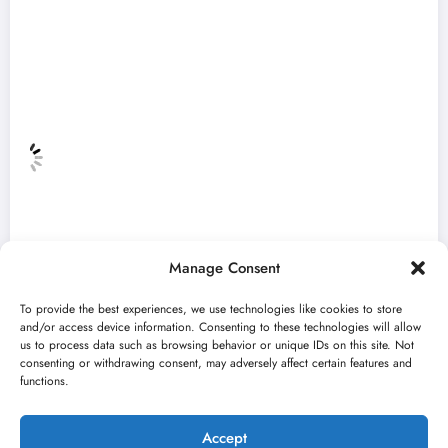
Manage Consent
To provide the best experiences, we use technologies like cookies to store
and/or access device information. Consenting to these technologies will allow
us to process data such as browsing behavior or unique IDs on this site. Not
consenting or withdrawing consent, may adversely affect certain features and
„Najveći mali festival u Vojvodini“ i ovog
functions.
avgusta u Sremskoj Mitrovici
jun 23, 2026
Kulturni kišobran
Accept