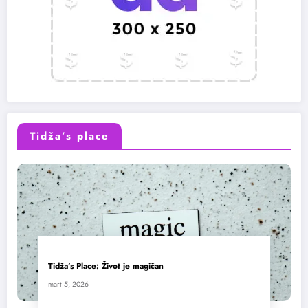
Tidža’s place
Tidža’s Place: Život je magičan
mart 5, 2026