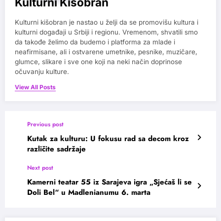
Kulturni Kišobran
Kulturni kišobran je nastao u želji da se promovišu kultura i
kulturni događaji u Srbiji i regionu. Vremenom, shvatili smo
da takođe želimo da budemo i platforma za mlade i
neafirmisane, ali i ostvarene umetnike, pesnike, muzičare,
glumce, slikare i sve one koji na neki način doprinose
očuvanju kulture.
View All Posts
Previous post
Kutak za kulturu: U fokusu rad sa decom kroz
različite sadržaje
Next post
Kamerni teatar 55 iz Sarajeva igra „Sjećaš li se
Doli Bel“ u Madlenianumu 6. marta