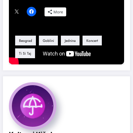
Podeli ovaj tekst ako ti se dopao:
More
Tag
Beograd
Goblini
Jednina
Koncert
Ti Si Taj