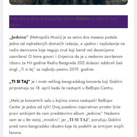
Posle šest godina diskografske pauze
Goblini
su objavili novi
album.
„Jednina“
(Metropolis Music) je za samo dva meseca postala
jedno od najtraženijih domaćih izdanja, a ujedno i najslušanije na
radio stanicama koje neguju zvuk koji bend već decenijama
usavršava! O tome govori i činjenica da je u nedavno završenom
izboru za Hit godine Radio Beograda 202 slušaoci odsbrali baš
singl ,,Ti si taj“ za najbolju pesmu 2019. godine.
„
TI SI TAJ“
je i moto velikog beogradskog koncerta koji Goblini
pripremaju za 18. april kada će nastupiti u BelExpo Centru.
„Malo je koncertnih sala u kojima nismo nastupali! BelExpo
Centar je jedna od njih! Ovaj posebno inspirativan prostor biće
pravi ambijent da vam predstavimo album „Jednina“. Nadamo
vam se u što većoj „množini“, jer „𝐓𝐈 𝐒𝐈 𝐓𝐀𝐉“, poručuju Goblini
pred novo beogradsko iskustvo koje će podeliti sa armijom svojih
fanova.