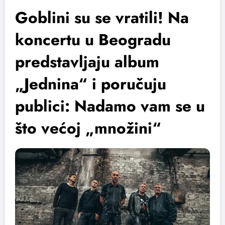
Goblini su se vratili! Na
koncertu u Beogradu
predstavljaju album
„Jednina“ i poručuju
publici: Nadamo vam se u
što većoj „množini“