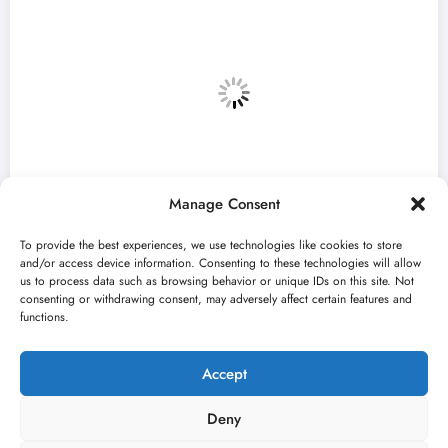
Manage Consent
To provide the best experiences, we use technologies like cookies to store
and/or access device information. Consenting to these technologies will allow
us to process data such as browsing behavior or unique IDs on this site. Not
consenting or withdrawing consent, may adversely affect certain features and
i mali festival u Vojvodini“ i ovog
Zulum Ma
functions.
 u Sremskoj Mitrovici
finalist
026
jun 22, 20
Kulturni kišobran
Accept
Deny