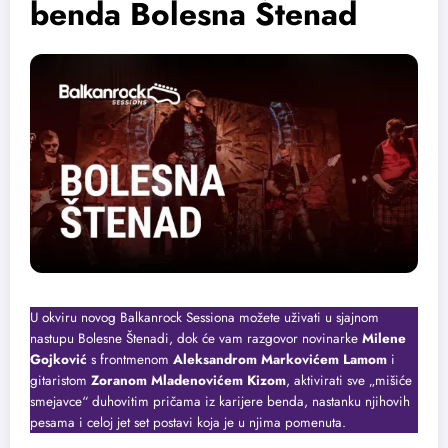
benda Bolesna Štenad
U okviru novog Balkanrock Sessiona možete uživati u sjajnom
nastupu Bolesne Štenadi, dok će vam razgovor novinarke
Milene
Gojković
s frontmenom
Aleksandrom Markovićem Lamom
i
gitaristom
Zoranom Mladenovićem Kizom
, aktivirati sve „mišiće
smejavce“ duhovitim pričama iz karijere benda, nastanku njihovih
pesama i celoj jet set postavi koja je u njima pomenuta.