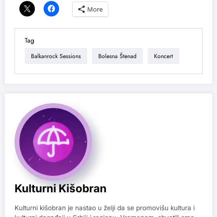
More
Tag
Balkanrock Sessions
Bolesna Štenad
Koncert
Kulturni Kišobran
Kulturni kišobran je nastao u želji da se promovišu kultura i