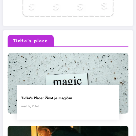
Tidža’s place
Tidža’s Place: Život je magičan
mart 5, 2026