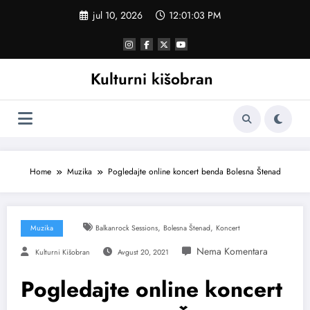
Skoči
jul 10, 2026
12:01:04 PM
na
sadržaj
Kulturni kišobran
Home
Muzika
Pogledajte online koncert benda Bolesna Štenad
,
,
Muzika
Balkanrock Sessions
Bolesna Štenad
Koncert
Kulturni Kišobran
Avgust 20, 2021
Pogledajte online koncert