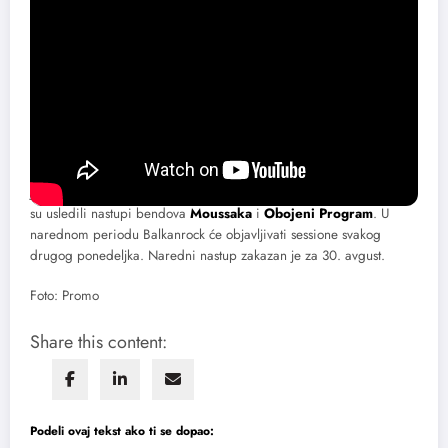
Muzički portal Balkanrock već 15 godina neguje pravovremenost
informacija, kritičko mišljenje i aktivno se zalaže za očuvanje
alternativne rok kulture. Kao takav medij, Balkanrock kroz
„Balkanrock Sessions“ želi da promoviše autorsko stvaralaštvo u
muzici, unapredi i proširi trenutnu ponudu online koncerata u
regionu, publici obezbedi najbolji mogući užitak i informiše je o
rokenrol sceni na ovim prostorima.
Podsećamo, serijal online koncerata „Balkanrock Sessions“ startovao
je 5. jula koncertom velikog crossover sastava
Eyesburn.
Posle toga
su usledili nastupi bendova
Moussaka
i
Obojeni Program
. U
narednom periodu Balkanrock će objavljivati sessione svakog
drugog ponedeljka. Naredni nastup zakazan je za 30. avgust.
Foto: Promo
Share this content:
Podeli ovaj tekst ako ti se dopao: