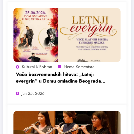
Kulturni Kišobran
Veče bezvremenskih hitova: „Letnji
evergrin“ u Domu omladine Beograda
25. juna
Jun 25, 2026