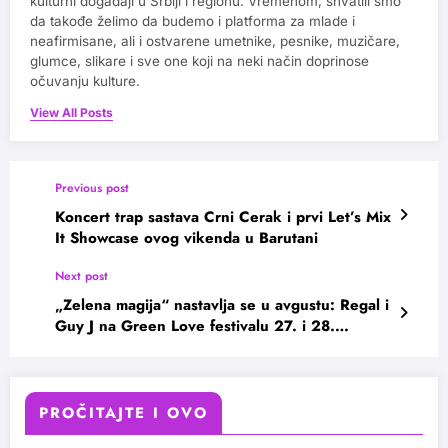
kulturni događaji u Srbiji i regionu. Vremenom, shvatili smo
da takođe želimo da budemo i platforma za mlade i
neafirmisane, ali i ostvarene umetnike, pesnike, muzičare,
glumce, slikare i sve one koji na neki način doprinose
očuvanju kulture.
View All Posts
Previous post
Koncert trap sastava Crni Cerak i prvi Let’s Mix
It Showcase ovog vikenda u Barutani
Next post
„Zelena magija“ nastavlja se u avgustu: Regal i
Guy J na Green Love festivalu 27. i 28.
avgusta
PROČITAJTE I OVO