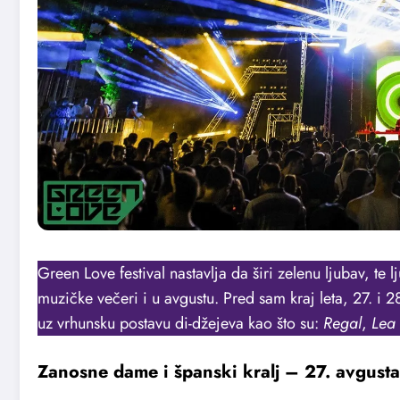
Green Love festival nastavlja da širi zelenu ljubav, te 
muzičke večeri i u avgustu. Pred sam kraj leta, 27. i
uz vrhunsku postavu di-džejeva kao što su:
Regal
,
Lea 
Zanosne dame i španski kralj – 27. avgus