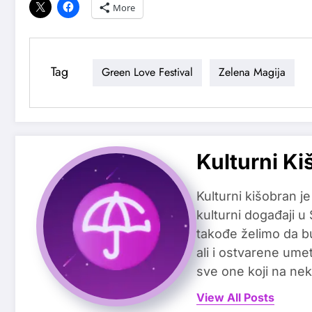
More
Tag
Green Love Festival
Zelena Magija
Kulturni Ki
Kulturni kišobran je
kulturni događaji u
takođe želimo da b
ali i ostvarene ume
sve one koji na nek
View All Posts