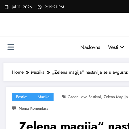
Skoči
jul 11, 2026
9:16:22 PM
na
sadržaj
Naslovna
Vesti
Home
Muzika
„Zelena magija“ nastavlja se u avgustu:
,
Festivali
Muzika
Green Love Festival
Zelena Magija
„Zelena magija“ nast