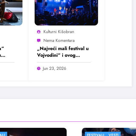
Kulturni Kišobran
a“
„Najveći mali festival u
u
Vojvodini“ i ovog
avgusta u Sremskoj
Mitrovici
Jun 23, 2026
FESTIVALI
VESTI
FESTIVALI
FILM