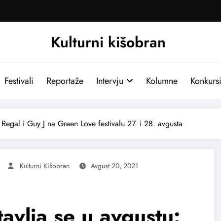
Kulturni kišobran
Festivali
Reportaže
Intervju
Kolumne
Konkurs
 Regal i Guy J na Green Love festivalu 27. i 28. avgusta
Kulturni Kišobran
Avgust 20, 2021
avlja se u avgustu: