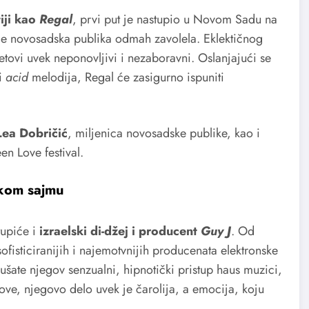
iji kao
Regal
, prvi put je nastupio u Novom Sadu na
 je novosadska publika odmah zavolela. Eklektičnog
setovi uvek neponovljivi i nezaboravni. Oslanjajući se
i
acid
melodija, Regal će zasigurno ispuniti
Lea Dobričić
, miljenica novosadske publike, kao i
en Love festival.
skom sajmu
tupiće i
izraelski di-džej i producent
Guy J
. Od
fisticiranijih i najemotvnijih producenata elektronske
ušate njegov senzualni, hipnotički pristup haus muzici,
ove, njegovo delo uvek je čarolija, a emocija, koju