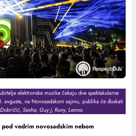
ljubitelje elektronske muzike čekaju dve spektakularne
 28. avgusta, na Novosadskom sajmu, publika će đuskati
Dobričić
,
Sesha, Guy J, Runy, Lanna
.
ta pod vedrim novosadskim nebom