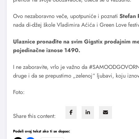
Ovo nezaboravno veče, upotpuniće i poznati
Stefan 
nada di-džej škole Vladimira Aćića i Green Love festi
Ulaznice pronađite na svim Gigstix prodajnim m
pojedinačne iznose 1490.
I ne zaboravite, vrlo je važno da #SAMOODGOVORNO r
druge i da se prepustimo „zelenoj“ ljubavi, koju izno
Foto:
Share this content:
Podeli ovaj tekst ako ti se dopao: