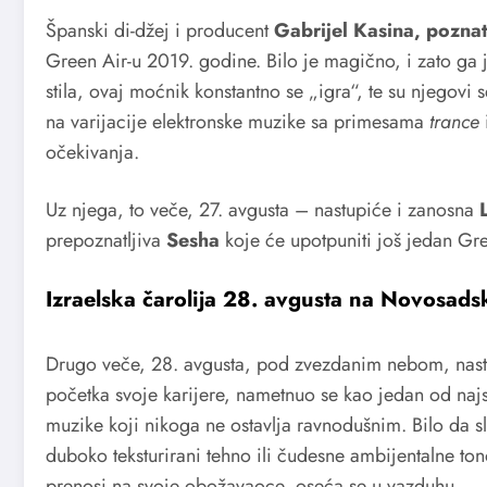
Španski di-džej i producent
Gabrijel Kasina, poznat
Green Air-u 2019. godine. Bilo je magično, i zato ga
stila, ovaj moćnik konstantno se „igra“, te su njegovi 
na varijacije elektronske muzike sa primesama
trance
očekivanja.
Uz njega, to veče, 27. avgusta – nastupiće i zanosna
prepoznatljiva
Sesha
koje će upotpuniti još jedan Gre
Izraelska čarolija 28. avgusta na Novosad
Drugo veče, 28. avgusta, pod zvezdanim nebom, nas
početka svoje karijere, nametnuo se kao jedan od najso
muzike koji nikoga ne ostavlja ravnodušnim. Bilo da sl
duboko teksturirani tehno ili čudesne ambijentalne ton
prenosi na svoje obožavaoce, oseća se u vazduhu.