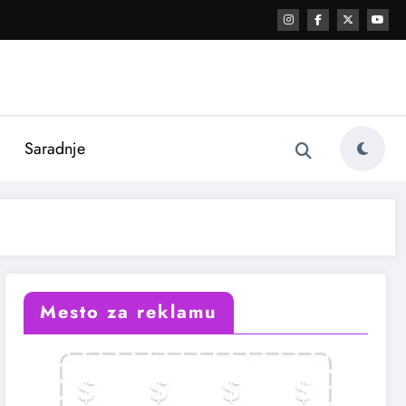
i
Saradnje
Mesto za reklamu