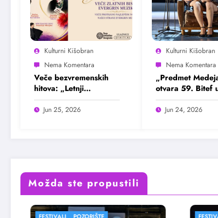
Kulturni Kišobran
Kulturni Kišobran
Veče bezvremenskih
„Predmet Medej
hitova: „Letnji
otvara 59. Bitef 
evergrin“ u Domu
septembru
omladine Beograda
Jun 25, 2026
Jun 24, 2026
25. juna
Možda ste propustili
FESTIVALI