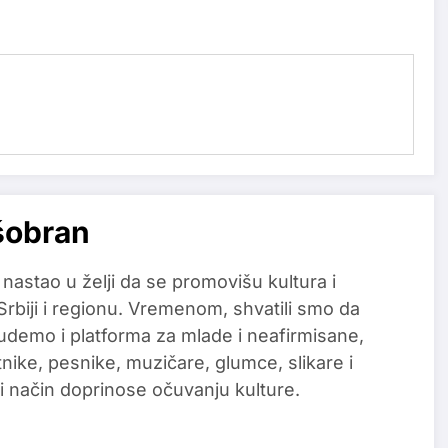
šobran
 nastao u želji da se promovišu kultura i
 Srbiji i regionu. Vremenom, shvatili smo da
udemo i platforma za mlade i neafirmisane,
tnike, pesnike, muzičare, glumce, slikare i
i način doprinose očuvanju kulture.