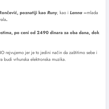
Rončević, poznatiji kao
Runy
, kao i
Lanna
–
mlada
vala
.
estima, po ceni od 2490 dinara za oba dana, dok
ejvujemo jer je to jedini način da zaštitimo sebe i
va budi vrhunska elektronska muzika.