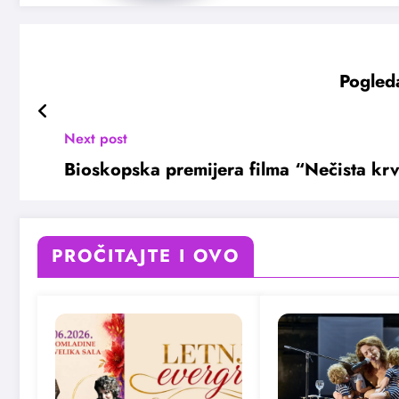
Pogled
Next post
Bioskopska premijera filma “Nečista kr
PROČITAJTE I OVO