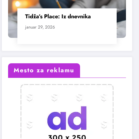
Tidža’s Place: Iz dnevnika
januar 29, 2026
Mesto za reklamu