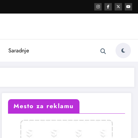
i
Saradnje
Mesto za reklamu