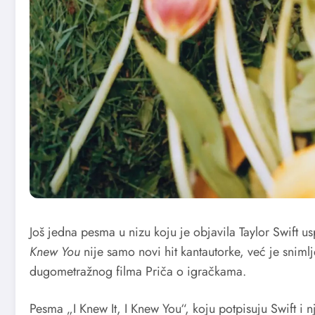
Još jedna pesma u nizu koju je objavila Taylor Swift u
Knew You
nije samo novi hit kantautorke, već je snim
dugometražnog filma Priča o igračkama.
Pesma „I Knew It, I Knew You“, koju potpisuju Swift i 