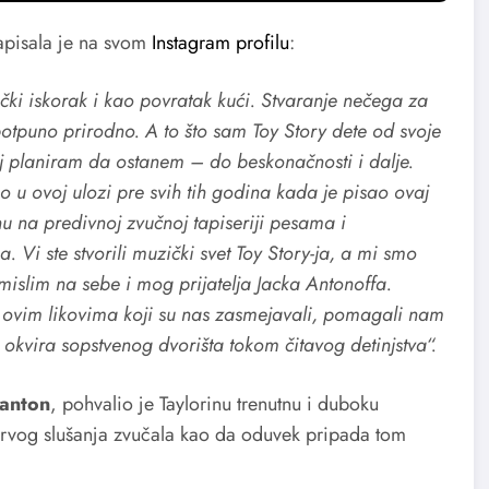
 napisala je na svom
Instagram profilu
:
čki iskorak i kao povratak kući. Stvaranje nečega za
 potpuno prirodno. A to što sam Toy Story dete od svoje
j planiram da ostanem – do beskonačnosti i dalje.
 u ovoj ulozi pre svih tih godina kada je pisao ovaj
 na predivnoj zvučnoj tapiseriji pesama i
Vi ste stvorili muzički svet Toy Story-ja, a mi smo
mislim na sebe i mog prijatelja Jacka Antonoffa.
ovim likovima koji su nas zasmejavali, pomagali nam
 okvira sopstvenog dvorišta tokom čitavog detinjstva“.
anton
, pohvalio je Taylorinu trenutnu i duboku
 prvog slušanja zvučala kao da oduvek pripada tom