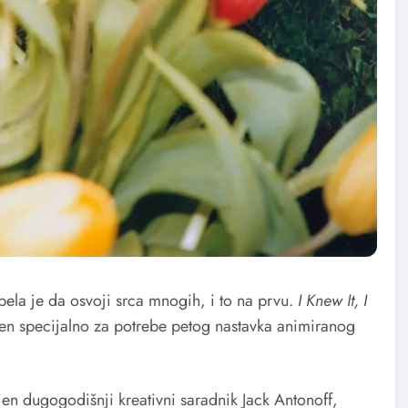
spela je da osvoji srca mnogih, i to na prvu.
I Knew It, I
ljen specijalno za potrebe petog nastavka animiranog
njen dugogodišnji kreativni saradnik Jack Antonoff,