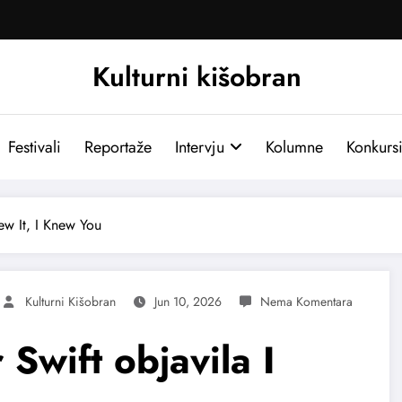
Kulturni kišobran
Festivali
Reportaže
Intervju
Kolumne
Konkurs
new It, I Knew You
Kulturni Kišobran
Jun 10, 2026
 Swift objavila I