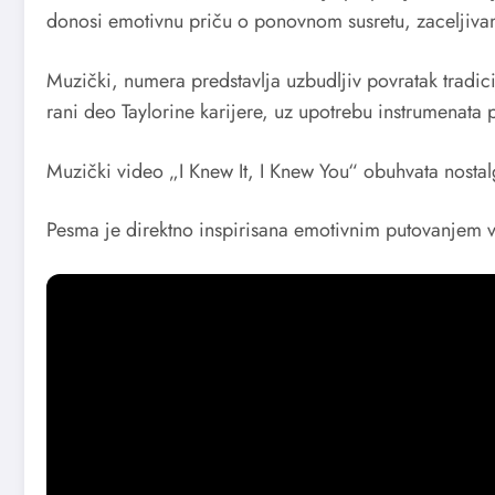
donosi emotivnu priču o ponovnom susretu, zaceljivanj
Muzički, numera predstavlja uzbudljiv povratak tradici
rani deo Taylorine karijere, uz upotrebu instrumenata 
Muzički video „I Knew It, I Knew You“ obuhvata nostalg
Pesma je direktno inspirisana emotivnim putovanjem v