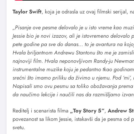
Taylor Swift
, koja je odrasla uz ovaj filmski serijal,
„Pisanje ove pesme delovalo je u isto vreme kao muzi
Jessie bio je novi izazov, ali je istovremeno delovalo
pete godine pa sve do danas… to je avantura na kojo
Hvala briljantnom Andrewu Stantonu što me je zamislio
najnoviji film. Hvala neponovljivom Randy-ju Newmanu
instrumentalne muzike koju je pedantno tkao godinama. 
srećni što imamo priliku da živimo u njemu. Pod ‘mi’, 
Napisali smo ovu pesmu sa toliko obožavanja prema 
da naučimo lekcije i naučili nas da razmišljamo izvan
Reditelj i scenarista filma
„Toy Story 5“
,
Andrew St
povezanost sa likom Jessie, istakavši da je pesma od
svetu.