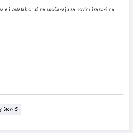
ssie i ostatak družine suočavaju sa novim izazovima,
y Story 5