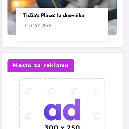
Tidža’s Place: Iz dnevnika
januar 29, 2026
Mesto za reklamu