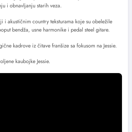
u i obnavljanju starih veza.
ji i akustičnim country teksturama koje su obeležile
poput bendža, usne harmonike i pedal steel gitare.
ične kadrove iz čitave franšize sa fokusom na Jessie.
oljene kaubojke Jessie.