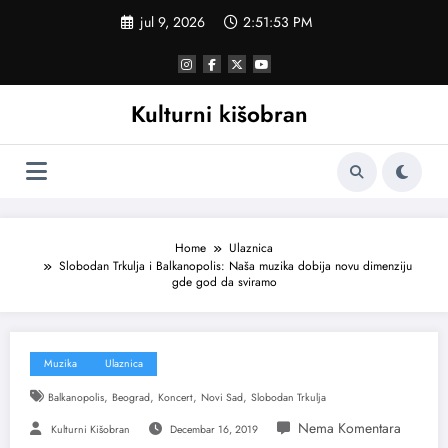
Skoči
jul 9, 2026
2:51:54 PM
na
sadržaj
Kulturni kišobran
Home
Ulaznica
Slobodan Trkulja i Balkanopolis: Naša muzika dobija novu dimenziju
gde god da sviramo
Muzika
Ulaznica
,
,
,
,
Balkanopolis
Beograd
Koncert
Novi Sad
Slobodan Trkulja
Kulturni Kišobran
Decembar 16, 2019