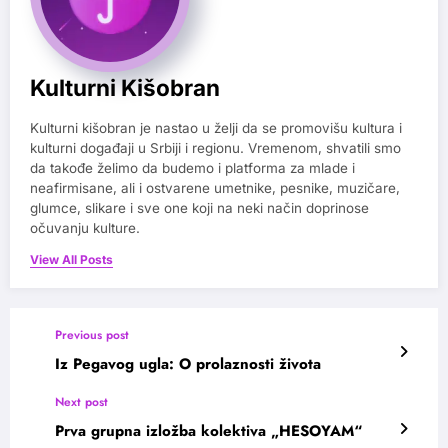
Kulturni Kišobran
Kulturni kišobran je nastao u želji da se promovišu kultura i
kulturni događaji u Srbiji i regionu. Vremenom, shvatili smo
da takođe želimo da budemo i platforma za mlade i
neafirmisane, ali i ostvarene umetnike, pesnike, muzičare,
glumce, slikare i sve one koji na neki način doprinose
očuvanju kulture.
View All Posts
Previous post
Iz Pegavog ugla: O prolaznosti života
Next post
Prva grupna izložba kolektiva „HESOYAM“