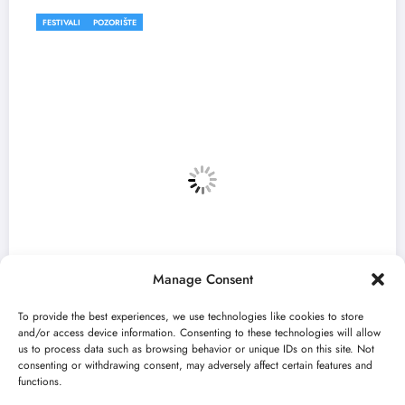
FESTIVALI
Manage Consent
To provide the best experiences, we use technologies like cookies to store
and/or access device information. Consenting to these technologies will allow
us to process data such as browsing behavior or unique IDs on this site. Not
consenting or withdrawing consent, may adversely affect certain features and
u
„Najveći mali festival u Vojvodini“ i 
functions.
avgusta u Sremskoj Mitrovici