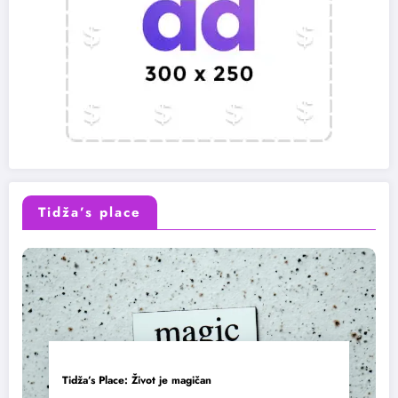
Tidža’s place
Tidža’s Place: Život je magičan