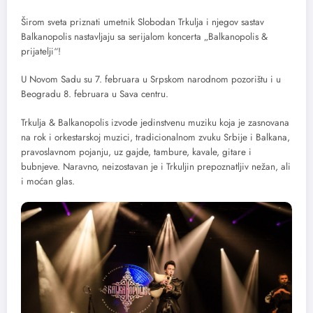
Širom sveta priznati umetnik Slobodan Trkulja i njegov sastav
Balkanopolis nastavljaju sa serijalom koncerta „Balkanopolis &
prijatelji“!
U Novom Sadu su 7. februara u Srpskom narodnom pozorištu i u
Beogradu 8. februara u Sava centru.
Trkulja & Balkanopolis izvode jedinstvenu muziku koja je zasnovana
na rok i orkestarskoj muzici, tradicionalnom zvuku Srbije i Balkana,
pravoslavnom pojanju, uz gajde, tambure, kavale, gitare i
bubnjeve. Naravno, neizostavan je i Trkuljin prepoznatljiv nežan, ali
i moćan glas.