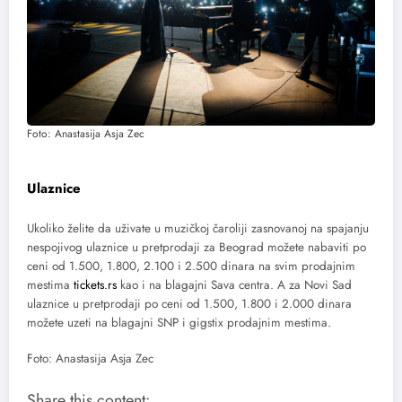
Foto: Anastasija Asja Zec
Ulaznice
Ukoliko želite da uživate u muzičkoj čaroliji zasnovanoj na spajanju
nespojivog ulaznice u pretprodaji za Beograd možete nabaviti po
ceni od 1.500, 1.800, 2.100 i 2.500 dinara na svim prodajnim
mestima
tickets.rs
kao i na blagajni Sava centra. A za Novi Sad
ulaznice u pretprodaji po ceni od 1.500, 1.800 i 2.000 dinara
možete uzeti na blagajni SNP i gigstix prodajnim mestima.
Foto: Anastasija Asja Zec
Share this content: