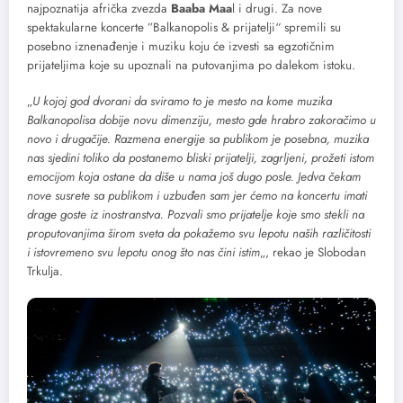
najpoznatija afrička zvezda
Baaba Maa
l i drugi. Za nove
spektakularne koncerte ”Balkanopolis & prijatelji“ spremili su
posebno iznenađenje i muziku koju će izvesti sa egzotičnim
prijateljima koje su upoznali na putovanjima po dalekom istoku.
„
U kojoj god dvorani da sviramo to je mesto na kome muzika
Balkanopolisa dobije novu dimenziju, mesto gde hrabro zakoračimo u
novo i drugačije. Razmena energije sa publikom je posebna, muzika
nas sjedini toliko da postanemo bliski prijatelji, zagrljeni, prožeti istom
emocijom koja ostane da diše u nama još dugo posle. Jedva čekam
nove susrete sa publikom i uzbuđen sam jer ćemo na koncertu imati
drage goste iz inostranstva. Pozvali smo prijatelje koje smo stekli na
proputovanjima širom sveta da pokažemo svu lepotu naših različitosti
i istovremeno svu lepotu onog što nas čini istim
„, rekao je Slobodan
Trkulja.