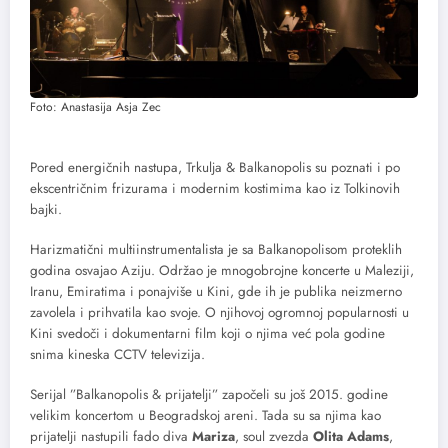
Foto: Anastasija Asja Zec
Pored energičnih nastupa, Trkulja & Balkanopolis su poznati i po
ekscentričnim frizurama i modernim kostimima kao iz Tolkinovih
bajki.
Harizmatični multiinstrumentalista je sa Balkanopolisom proteklih
godina osvajao Aziju. Održao je mnogobrojne koncerte u Maleziji,
Iranu, Emiratima i ponajviše u Kini, gde ih je publika neizmerno
zavolela i prihvatila kao svoje. O njihovoj ogromnoj popularnosti u
Kini svedoči i dokumentarni film koji o njima već pola godine
snima kineska CCTV televizija.
Serijal ”Balkanopolis & prijatelji” započeli su još 2015. godine
velikim koncertom u Beogradskoj areni. Tada su sa njima kao
prijatelji nastupili fado diva
Mariza
, soul zvezda
Olita Adams
,