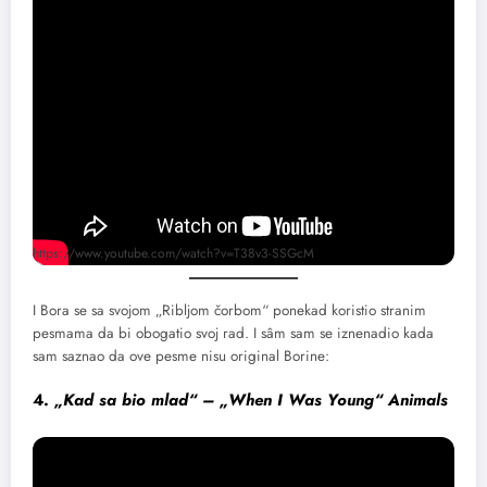
https://www.youtube.com/watch?v=T38v3-SSGcM
I Bora se sa svojom „Ribljom čorbom“ ponekad koristio stranim
pesmama da bi obogatio svoj rad. I sâm sam se iznenadio kada
sam saznao da ove pesme nisu original Borine:
4.
„Kad sa bio mlad“ –
„When I Was Young“
Animals