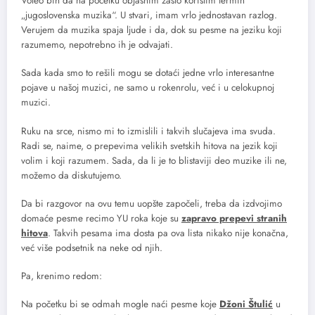
Voleo bih da na početku objasnim zašto koristim termin
„jugoslovenska muzika“. U stvari, imam vrlo jednostavan razlog.
Verujem da muzika spaja ljude i da, dok su pesme na jeziku koji
razumemo, nepotrebno ih je odvajati.
Sada kada smo to rešili mogu se dotaći jedne vrlo interesantne
pojave u našoj muzici, ne samo u rokenrolu, već i u celokupnoj
muzici.
Ruku na srce, nismo mi to izmislili i takvih slučajeva ima svuda.
Radi se, naime, o prepevima velikih svetskih hitova na jezik koji
volim i koji razumem. Sada, da li je to blistaviji deo muzike ili ne,
možemo da diskutujemo.
Da bi razgovor na ovu temu uopšte započeli, treba da izdvojimo
domaće pesme recimo YU roka koje su
zapravo prepevi stranih
hitova
. Takvih pesama ima dosta pa ova lista nikako nije konačna,
već više podsetnik na neke od njih.
Pa, krenimo redom:
Na početku bi se odmah mogle naći pesme koje
Džoni Štulić
u