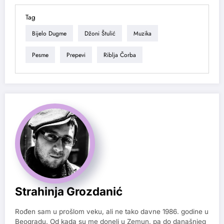
Tag
Bijelo Dugme
Džoni Štulić
Muzika
Pesme
Prepevi
Riblja Čorba
Strahinja Grozdanić
Rođen sam u prošlom veku, ali ne tako davne 1986. godine u
Beogradu. Od kada su me doneli u Zemun, pa do današnjeg