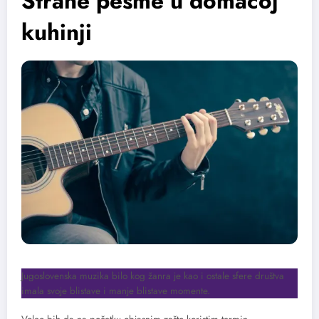
Strane pesme u domaćoj
kuhinji
Jugoslovenska muzika bilo kog žanra je kao i ostale sfere društva
imala svoje blistave i manje blistave momente.