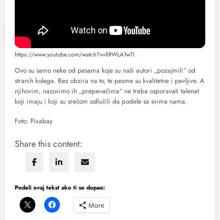
https://www.youtube.com/watch?v=fiftWLA1wTI
Ovo su samo neke od pesama koje su naši autori „pozajmili“ od
stranih kolega. Bez obzira na to, te pesme su kvalitetne i pevljive. A
njihovim, nazovimo ih „prepevačima“ ne treba osporavati talenat
koji imaju i koji su srećom odlučili da podele sa svima nama.
Foto: Pixabay
Share this content:
Podeli ovaj tekst ako ti se dopao:
More