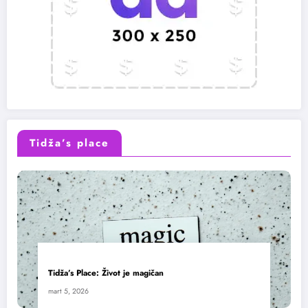
Tidža’s place
Tidža’s Place: Život je magičan
mart 5, 2026