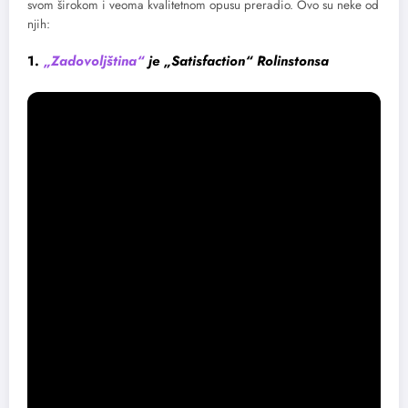
svom širokom i veoma kvalitetnom opusu preradio. Ovo su neke od
njih:
1.
„Zadovoljština“
je „Satisfaction“ Rolinstonsa
2.
„Usne vrele višnje“
je stara irska pesma koju je