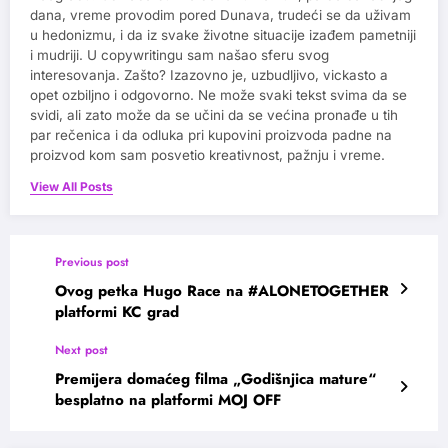
dana, vreme provodim pored Dunava, trudeći se da uživam
u hedonizmu, i da iz svake životne situacije izađem pametniji
i mudriji. U copywritingu sam našao sferu svog
interesovanja. Zašto? Izazovno je, uzbudljivo, vickasto a
opet ozbiljno i odgovorno. Ne može svaki tekst svima da se
svidi, ali zato može da se učini da se većina pronađe u tih
par rečenica i da odluka pri kupovini proizvoda padne na
proizvod kom sam posvetio kreativnost, pažnju i vreme.
View All Posts
Previous post
Ovog petka Hugo Race na #ALONETOGETHER
platformi KC grad
Next post
Premijera domaćeg filma „Godišnjica mature“
besplatno na platformi MOJ OFF