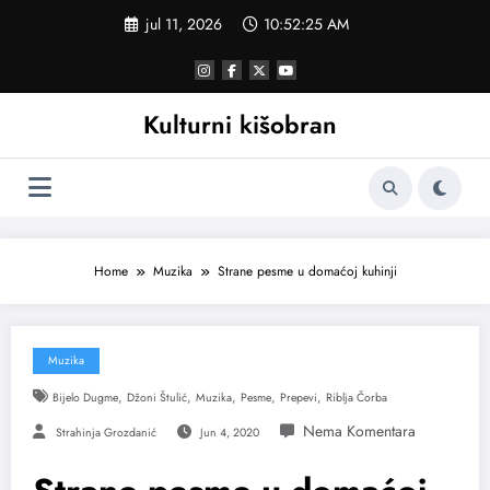
Skoči
jul 11, 2026
10:52:26 AM
na
sadržaj
Kulturni kišobran
Home
Muzika
Strane pesme u domaćoj kuhinji
Muzika
,
,
,
,
,
Bijelo Dugme
Džoni Štulić
Muzika
Pesme
Prepevi
Riblja Čorba
Strahinja Grozdanić
Jun 4, 2020