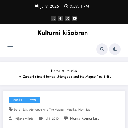
Skoči
jul 9, 2026
3:59:12 PM
na
sadržaj
Kulturni kišobran
Home
Muzika
Zarazni ritmovi benda „Mongooz and the Magnet“ na Exit-u
Muzika
Vesti
,
,
,
,
Bend
Exit
Mongooz And The Magnet
Muzika
Novi Sad
Miljana Miletic
Jul 1, 2019