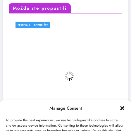
Možda ste propustili
FESTIVALI
POZORIŠTE
F
Manage Consent
To provide the best experiences, we use technologies like cookies to store
and/or access device information. Consenting to these technologies will allow
us to process data such as browsing behavior or unique IDs on this site. Not