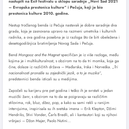
nastupiti na Exit festivalu u sklopu saradnje „Novi Sad 2021
– Evropska prestonica kulture“ i Pečuja, koji je bio
prestonica kulture 2010. godine.
Nastup tročlanog benda iz Pečuja nastavak je dobre saradnje dva
grada, koja je zasnovana upravo na razmeni umetnika i kulturnih
radnika, a ova godina posebna je iz razloga što će biti obeležena i
desetogodišnjica bratimljenja Novog Sada i Pečuja.
Bend
Mongooz and the Magnet
specifičan je iz više razloga, među
kojima je i multikulturalnost, s obzirom na to da tri momka, koja ga
čine, dolaze iz različitih država – Mađarska, Irska i Norveška.
„Tri
nacionalnosti pronašle su zajednički jezik, a to je muzika“
,
predstavnici benda isticali su u medijima.
Započeli su karijeru pre pet godina i teško ih je svrstati u jedan
muzički žanr, s obzirom na to da se poigravaju sa različitim
stilovima, rok, bluz, džez, pop, a kako su sami rekli u ranijim
intervjuima, inspirisala su ih svetska imena – Erik Klepton, Džimi
Hendriks, Stivi Vonder, Čarls Bredli, ali i kantautori koji su njihovi
vršnjaci – Džon Majer, Paolo Nutini…