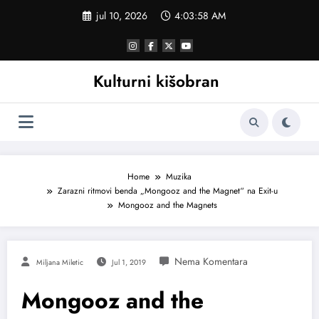
Skoči
jul 10, 2026
4:03:58 AM
na
sadržaj
Kulturni kišobran
Home
Muzika
Zarazni ritmovi benda „Mongooz and the Magnet“ na Exit-u
Mongooz and the Magnets
Miljana Miletic
Jul 1, 2019
Mongooz and the