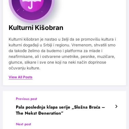
Kulturni Kišobran
Kulturni kišobran je nastao u želji da se promovišu kultura i
kulturni događaji u Srbiji i regionu. Vremenom, shvatili smo
da takođe želimo da budemo i platforma za mlade i
neafirmisane, ali i ostvarene umetnike, pesnike, muzičare,
glumce, slikare i sve one koji na neki način doprinose
očuvanju kulture.
View All Posts
Previous post
Pala poslednja klapa serije „Složna Braća –
The Nekst Đeneration”
Next post