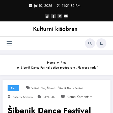
Skoči
jul 10, 2026
11:21:32 PM
na
sadržaj
Kulturni kišobran
Home
Ples
Šibenik Dance Festival počeo predstavom „Plamteća voda“
,
,
,
Ples
Festival
Ples
Šibenik
Šibenik Dance Festival
Kulturni Kišobran
Jul 21, 2021
Šibenik Dance Festival