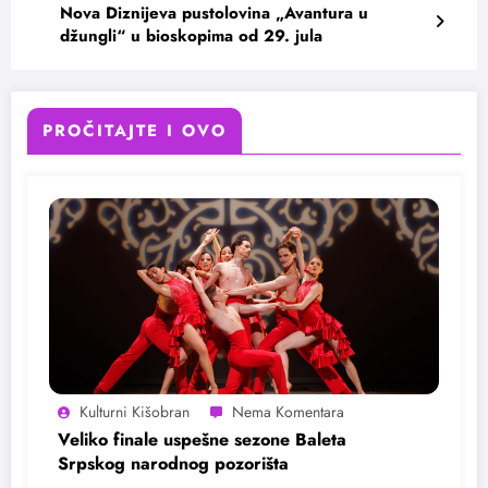
Nova Diznijeva pustolovina „Avantura u
džungli“ u bioskopima od 29. jula
PROČITAJTE I OVO
Kulturni Kišobran
Veliko finale uspešne sezone Baleta
Srpskog narodnog pozorišta