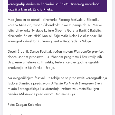
koreografiji Andonisa Foniadakisa Baleta Hrvatskog narodnog
kazališta Ivan pl. Zajc iz Rijeke.
Medijima su se obratili direktorka Plesnog festivala u Šibeniku
Zorana Mihelčić, župan Šibensko-kninske županije dr. sc. Marko
Jelić, direktorka Tvrđave kulture Šibenik Gorana Barišić Bačelić,
direktorka Baleta HNK Ivan pl. Zajc Maša Kolar i Aleksandar Ilić
koreograf i direktor Kulturnog centra Beograda iz Srbije.
Deseti Šibenik Dance Festival, vođen motom
Ples pomiče granice
,
donosi sedam predstava u službenom programu i šest revijalnih.
Uz plesne umetnike iz Hrvatske, festival će ove godine ugostiti
produkcije iz Mađarske i Srbije.
Na ovogodišnjem festivalu iz Srbije će se predstaviti koreografkinja
Isidora Stanišić s predstavom
Afterlife Party with Evergreen Eve
i
mlada koreografkinja i studentkinja Instituta za umetničku igru
Sandra Milošević s predstavom
Deo mene i ja.
Foto: Dragan Kolombo