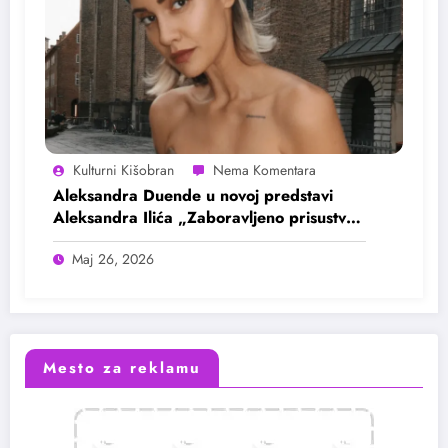
Kulturni Kišobran
Aleksandra Duende u novoj predstavi
Aleksandra Ilića „Zaboravljeno prisustvo:
Povratak izvoru“ na šestom Festivalu
Maj 26, 2026
SOLA
Mesto za reklamu