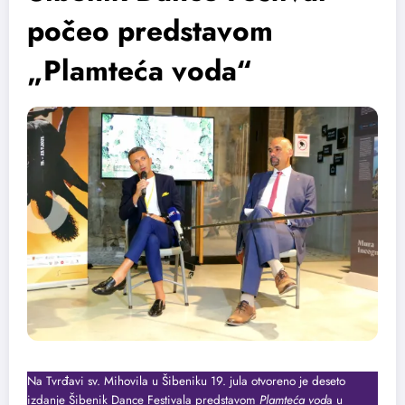
počeo predstavom
„Plamteća voda“
Na Tvrđavi sv. Mihovila u Šibeniku 19. jula otvoreno je deseto
izdanje Šibenik Dance Festivala predstavom
Plamteća vod
a u