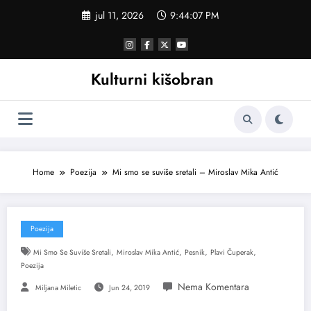
Skoči
jul 11, 2026
9:44:08 PM
na
sadržaj
Kulturni kišobran
Home
Poezija
Mi smo se suviše sretali – Miroslav Mika Antić
Poezija
,
,
,
,
Mi Smo Se Suviše Sretali
Miroslav Mika Antić
Pesnik
Plavi Čuperak
Poezija
Miljana Miletic
Jun 24, 2019