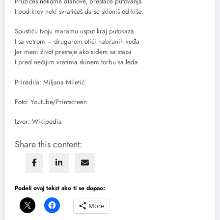
Pružićeš nekome dlanove, prestaće putovanja
I pod krov neki svratićeš da se skloniš od kiše.
Spustiću tvoju maramu usput kraj putokaza
I sa vetrom – drugarom otići nabranih veđa
Jer meni život prestaje ako siđem sa staza
I pred nečijim vratima skinem torbu sa leđa
Priredila: Miljana Miletić
Foto: Youtube/Printscreen
Izvor: Wikipedia
Share this content:
Podeli ovaj tekst ako ti se dopao:
More