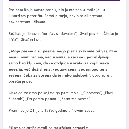
Pre neko što je postao pesnik, bio je mornar, a radio je i u
lutkarskom pozorištu. Pored pisanja, bavio se slikarstvom,
novinarstvom i filmom.
Režirao je filmove „Doručak sa đavolom“, „Sveti pesak“, „Široko je
lišće“, „Strašan lav“.
„Moje pesme nisu pesme, nego pisma svakome od vas. One
nisu u ovim rečima, već u vama, a reči se upotrebljavaju
samo kao ključevi, da se otključaju vrata iza kojih neka
poezija, već doživljena, već završena, već mnogo puta
rečena, čeka zatvorena da je neko oslobodi“,
govorio je u
obraćanju deci.
Neke od pesama po kojima ga pamtimo su „Opomena“, „Plavi
čuperak“, „Drugarska pesma“, „Besmrtna pesma“,…
Preminuo je 24. juna 1986. godine u Novom Sadu.
Mi smo se suviše sretali na raskršćima neznanim