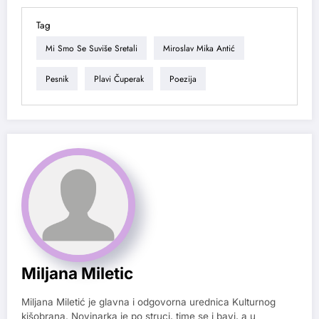
Tag
Mi Smo Se Suviše Sretali
Miroslav Mika Antić
Pesnik
Plavi Čuperak
Poezija
Miljana Miletic
Miljana Miletić je glavna i odgovorna urednica Kulturnog
kišobrana. Novinarka je po struci, time se i bavi, a u