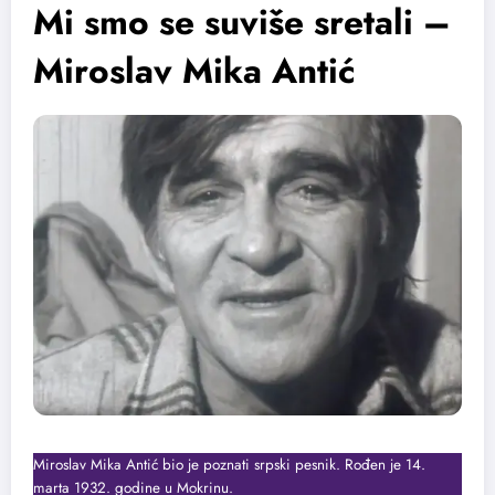
Mi smo se suviše sretali –
Miroslav Mika Antić
Miroslav Mika Antić bio je poznati srpski pesnik. Rođen je 14.
marta 1932. godine u Mokrinu.