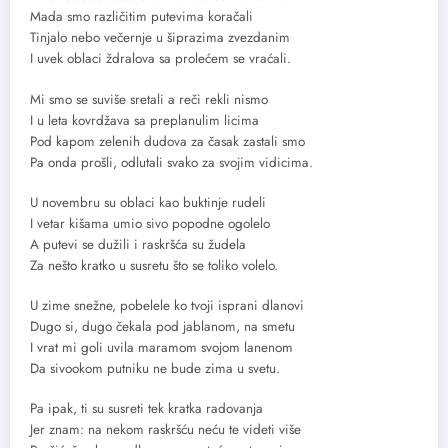
Mada smo različitim putevima koračali
Tinjalo nebo večernje u šiprazima zvezdanim
I uvek oblaci ždralova sa prolećem se vraćali.
Mi smo se suviše sretali a reči rekli nismo
I u leta kovrdžava sa preplanulim licima
Pod kapom zelenih dudova za časak zastali smo
Pa onda prošli, odlutali svako za svojim vidicima.
U novembru su oblaci kao buktinje rudeli
I vetar kišama umio sivo popodne ogolelo
A putevi se dužili i raskršća su žudela
Za nešto kratko u susretu što se toliko volelo.
U zime snežne, pobelele ko tvoji isprani dlanovi
Dugo si, dugo čekala pod jablanom, na smetu
I vrat mi goli uvila maramom svojom lanenom
Da sivookom putniku ne bude zima u svetu.
Pa ipak, ti su susreti tek kratka radovanja
Jer znam: na nekom raskršću neću te videti više