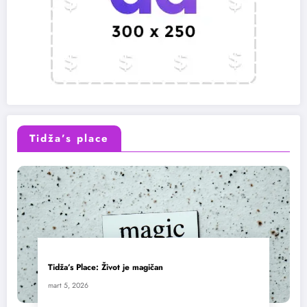
Tidža’s place
Tidža’s Place: Život je magičan
mart 5, 2026