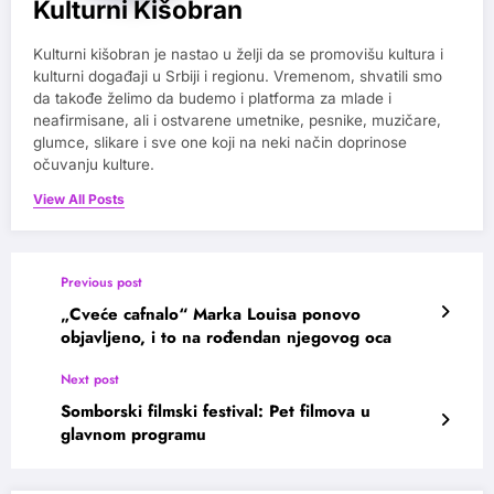
Kulturni Kišobran
Kulturni kišobran je nastao u želji da se promovišu kultura i
kulturni događaji u Srbiji i regionu. Vremenom, shvatili smo
da takođe želimo da budemo i platforma za mlade i
neafirmisane, ali i ostvarene umetnike, pesnike, muzičare,
glumce, slikare i sve one koji na neki način doprinose
očuvanju kulture.
View All Posts
Previous post
„Cveće cafnalo“ Marka Louisa ponovo
objavljeno, i to na rođendan njegovog oca
Next post
Somborski filmski festival: Pet filmova u
glavnom programu