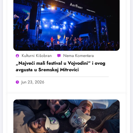
Kulturni Kišobran
„Najveći mali festival u Vojvodini“ i ovog
avgusta u Sremskoj Mitrovici
Jun 23, 2026