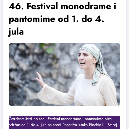
46. Festival monodrame i
pantomime od 1. do 4.
jula
Četrdeset šesti po redu Festival monodrame i pantomime biće
održan od 1. do 4. jula na sceni Pozorišta lutaka Pinokio i u Staroj