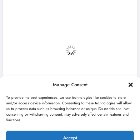
Manage Consent
To provide the best experiences, we use technologies like cookies to store
and/or access device information. Consenting to these technologies will allow
us to process data such as browsing behavior or unique IDs on this site. Not
consenting or withdrawing consent, may adversely affect certain features and
et Medeja“ otvara 59. Bitef u
„Najveći
functions.
bru
avgusta 
026
jun 23, 20
Kulturni kišobran
Accept