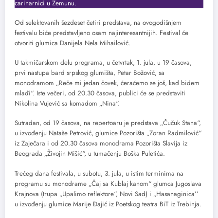
carinarnici u Zemunu.
Od selektovanih šezdeset četiri predstava, na ovogodišnjem
festivalu biće predstavljeno osam najinteresantnijih. Festival će
otvoriti glumica Danijela Nela Mihailović.
U takmičarskom delu programa, u četvrtak, 1. jula, u 19 časova,
prvi nastupa bard srpskog glumišta, Petar Božović, sa
monodramom „Reče mi jedan čovek, ćeraćemo se još, kad bidem
mlađi“. Iste večeri, od 20.30 časova, publici će se predstaviti
Nikolina Vujević sa komadom „Nina“.
Sutradan, od 19 časova, na repertoaru je predstava „Čučuk Stana“,
u izvođenju Nataše Petrović, glumice Pozorišta „Zoran Radmilović“
iz Zaječara i od 20.30 časova monodrama Pozorišta Slavija iz
Beograda „Živojin Mišić“, u tumačenju Boška Puletića.
Trećeg dana festivala, u subotu, 3. jula, u istim terminima na
programu su monodrame „Čaj sa Кublaj kanom“ glumca Jugoslava
Кrajnova (trupa „Upalimo reflektore“, Novi Sad) i „Hasanaginica’’
u izvođenju glumice Marije Đajić iz Poetskog teatra BiT iz Trebinja.