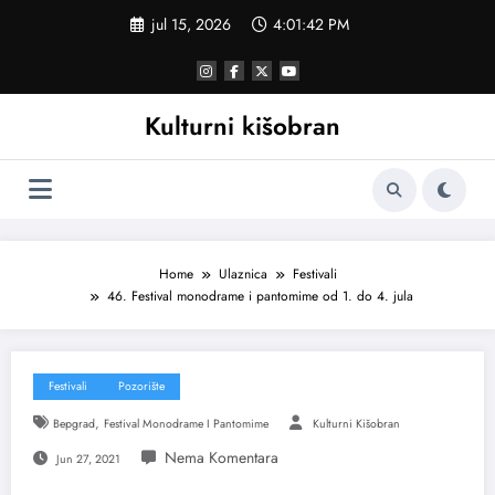
Skoči
jul 15, 2026
4:01:43 PM
na
sadržaj
Kulturni kišobran
Home
Ulaznica
Festivali
46. Festival monodrame i pantomime od 1. do 4. jula
Festivali
Pozorište
,
Bepgrad
Festival Monodrame I Pantomime
Kulturni Kišobran
Jun 27, 2021