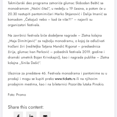
Takmičarski deo programa zatvoriće glumac Slobodan Beštić sa
monodramom „Noćni čitač“, u nedelju u 19 časova, a potom će u
20.30 nastupiti pantomimičari Marko Stojanović i Dalija Imanić sa
komadom „Čekajući nebo – kad će više?!“ – najavili su
organizatori festivala.
Na završnici festivala biće dodeljene nagrade – Zlatna kolajna
„Maja Dimitrijević“ za najbolju monodramu, o kojoj će odlučivati
tročlani žiri (rediteljka Tatjana Mandić Rigonat – predsednica
žirija, glumac Ivan Perković – pobednik festivala 2019. godine i
dramski umetnik Bojan Krivokapić), kao i nagrada publike – Zlatna
kolajna „Siniša Dašić“.
Ulaznice za predstave 46. Festivala monodrama i pantomime su u
prodaji i mogu se kupiti preko
www.tickets.rs
ili na njihovim
prodajnim mestima, kao i na biletarnici Pozorišta lutaka Pinokio.
Foto: Promo
Share this content: