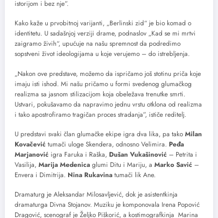
istorijom i bez nje”.
Kako kaže u prvobitnoj varijanti, „Berlinski zid“ je bio komad o
identitetu. U sadašnjoj verziji drame, podnaslov „Kad se mi mrtvi
zaigramo živih“, upućuje na našu spremnost da podredimo
sopstveni život ideologijama u koje verujemo – do istrebljenja.
„Nakon ove predstave, možemo da ispričamo još stotinu priča koje
imaju isti ishod. Mi našu pričamo u formi svedenog glumačkog
realizma sa jasnom stilizacijom koja obeležava trenutke smrti.
Ustvari, pokušavamo da napravimo jednu vrstu otklona od realizma
i tako apostrofiramo tragičan proces stradanja”, ističe reditelj.
U predstavi svaki član glumačke ekipe igra dva lika, pa tako
Milan
Kovačević
tumači uloge Skendera, odnosno Velimira.
Peđa
Marjanović
igra Faruka i Raška,
Dušan Vukašinović
– Petrita i
Vasilija,
Marija Medenica
glumi Ditu i Mariju, a
Marko Savić
–
Envera i Dimitrija.
Nina Rukavina
tumači lik Ane.
Dramaturg je Aleksandar Milosavljević, dok je asistentkinja
dramaturga Divna Stojanov. Muziku je komponovala Irena Popović
Dragović, scenograf je Željko Piškorić, a kostimografkinja Marina