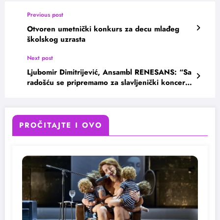
Previous post
Otvoren umetnički konkurs za decu mlađeg
školskog uzrasta
Next post
Ljubomir Dimitrijević, Ansambl RENESANS: “Sa
radošću se pripremamo za slavljenički koncert
u Domu omladine”
PROČITAJTE I OVO