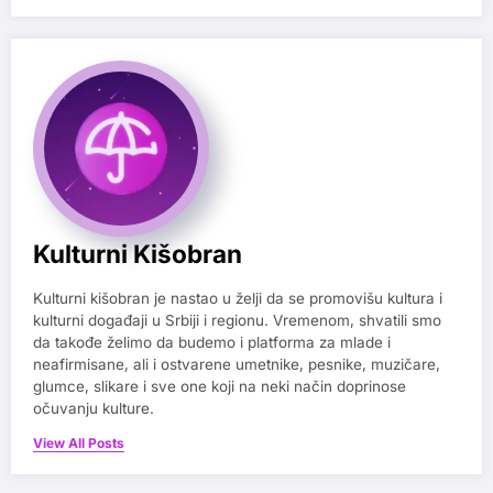
Kulturni Kišobran
Kulturni kišobran je nastao u želji da se promovišu kultura i
kulturni događaji u Srbiji i regionu. Vremenom, shvatili smo
da takođe želimo da budemo i platforma za mlade i
neafirmisane, ali i ostvarene umetnike, pesnike, muzičare,
glumce, slikare i sve one koji na neki način doprinose
očuvanju kulture.
View All Posts