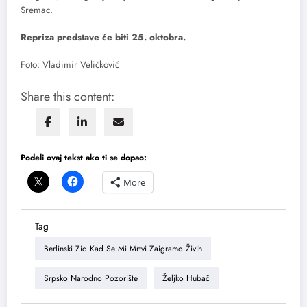
Sremac.
Repriza predstave će biti 25. oktobra.
Foto: Vladimir Veličković
Share this content:
Podeli ovaj tekst ako ti se dopao:
More
Tag
Berlinski Zid Kad Se Mi Mrtvi Zaigramo Živih
Srpsko Narodno Pozorište
Željko Hubač