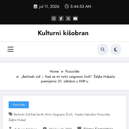
Skoči
jul 11, 2026
5:44:53 AM
na
sadržaj
Kulturni kišobran
Home
Pozorište
„Berlinski zid – Kad se mi mrtvi zaigramo živih“ Željka Hubača
premijerno 21. oktobra u SNP-u
Pozorište
,
,
Berlinski Zid Kad Se Mi Mrtvi Zaigramo Živih
Srpsko Narodno Pozorište
Željko Hubač