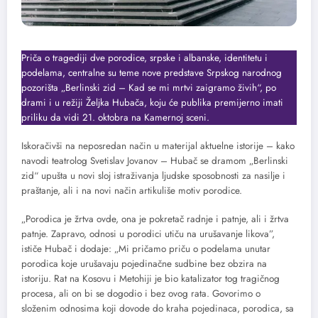
Priča o tragediji dve porodice, srpske i albanske, identitetu i
podelama, centralne su teme nove predstave Srpskog narodnog
pozorišta „Berlinski zid – Kad se mi mrtvi zaigramo živih“, po
drami i u režiji Željka Hubača, koju će publika premijerno imati
priliku da vidi 21. oktobra na Kamernoj sceni.
Iskoračivši na neposredan način u materijal aktuelne istorije – kako
navodi teatrolog Svetislav Jovanov – Hubač se dramom „Berlinski
zid“ upušta u novi sloj istraživanja ljudske sposobnosti za nasilje i
praštanje, ali i na novi način artikuliše motiv porodice.
„Porodica je žrtva ovde, ona je pokretač radnje i patnje, ali i žrtva
patnje. Zapravo, odnosi u porodici utiču na urušavanje likova”,
ističe Hubač i dodaje: „Mi pričamo priču o podelama unutar
porodica koje urušavaju pojedinačne sudbine bez obzira na
istoriju. Rat na Kosovu i Metohiji je bio katalizator tog tragičnog
procesa, ali on bi se dogodio i bez ovog rata. Govorimo o
složenim odnosima koji dovode do kraha pojedinaca, porodica, sa