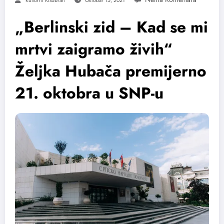
Kulturni Kišobran
Oktobar 15, 2021
„Berlinski zid – Kad se mi
mrtvi zaigramo živih“
Željka Hubača premijerno
21. oktobra u SNP-u