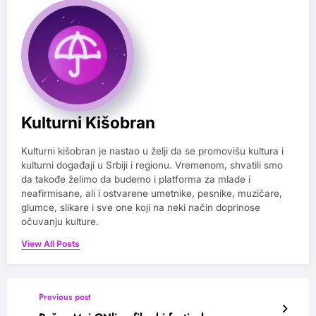
Kulturni Kišobran
Kulturni kišobran je nastao u želji da se promovišu kultura i
kulturni događaji u Srbiji i regionu. Vremenom, shvatili smo
da takođe želimo da budemo i platforma za mlade i
neafirmisane, ali i ostvarene umetnike, pesnike, muzičare,
glumce, slikare i sve one koji na neki način doprinose
očuvanju kulture.
View All Posts
Previous post