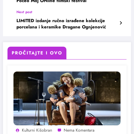
Počeo Moj ONline filmski festival
Next post
LIMITED izdanje ručno izrađene kolekcije
porcelana i keramike Dragane Ognjenović
PROČITAJTE I OVO
Kulturni Kišobran