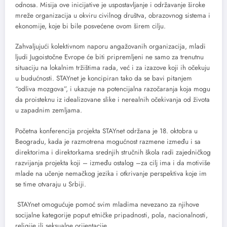
odnosa. Misija ove inicijative je uspostavljanje i održavanje široke
mreže organizacija u okviru civilnog društva, obrazovnog sistema i
ekonomije, koje bi bile posvećene ovom širem cilju.
Zahvaljujući kolektivnom naporu angažovanih organizacija, mladi
ljudi Jugoistočne Evrope će biti pripremljeni ne samo za trenutnu
situaciju na lokalnim tržištima rada, već i za izazove koji ih očekuju
u budućnosti. STAYnet je koncipiran tako da se bavi pitanjem
“odliva mozgova”, i ukazuje na potencijalna razočaranja koja mogu
da proisteknu iz idealizovane slike i nerealnih očekivanja od života
u zapadnim zemljama.
Početna konferencija projekta STAYnet održana je 18. oktobra u
Beogradu, kada je razmotrena mogućnost razmene između i sa
direktorima i direktorkama srednjih stručnih škola radi zajedničkog
razvijanja projekta koji – između ostalog –za cilj ima i da motiviše
mlade na učenje nemačkog jezika i otkrivanje perspektiva koje im
se time otvaraju u Srbiji.
STAYnet omogućuje pomoć svim mladima nevezano za njihove
socijalne kategorije poput etničke pripadnosti, pola, nacionalnosti,
religije ili seksualne orijentacije.