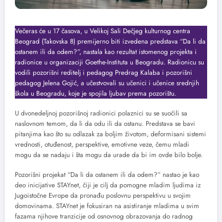
Večeras će u 17 časova, u Velikoj Sali Dečjeg kulturnog centra
Beograd (Takovska 8) premijerno biti izvedena predstava “Da li da
ostanem ili da odem?”, nastala kao rezultat istomenog projekta i
radionice u organizaciji Goethe-Instituta u Beogradu. Radionicu su
vodili pozorišni reditelj i pedagog Predrag Kalaba i pozorišni
pedagog Jelena Gojić, a učestvovali su učenici i učenice srednjih
škola u Beogradu, koje je spojila ljubav prema pozorištu.
U dvonedeljnoj pozorišnoj radionici polaznici su se suočili sa
naslovnom temom, da li da odu ili da ostanu. Predstava se bavi
pitanjima kao što su odlazak za boljim životom, deformisani sistemi
vrednosti, otuđenost, perspektive, emotivne veze, čemu mladi
mogu da se nadaju i šta mogu da urade da bi im ovde bilo bolje.
Pozorišni projekat “Da li da ostanem ili da odem?” nastao je kao
deo inicijative STAYnet, čiji je cilj da pomogne mladim ljudima iz
Jugoistočne Evrope da pronađu poslovnu perspektivu u svojim
domovinama. STAYnet je fokusiran na asistiranje mladima u svim
fazama njihove tranzicije od osnovnog obrazovanja do radnog