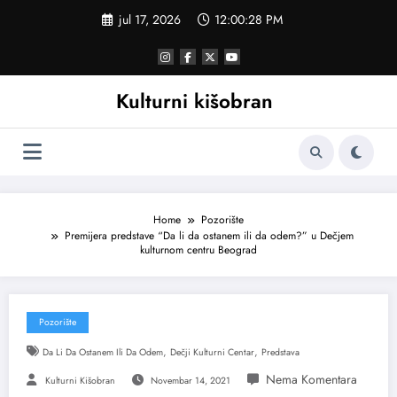
Skoči
jul 17, 2026
12:00:29 PM
na
sadržaj
Kulturni kišobran
Home
Pozorište
Premijera predstave “Da li da ostanem ili da odem?” u Dečjem
kulturnom centru Beograd
Pozorište
,
,
Da Li Da Ostanem Ili Da Odem
Dečji Kulturni Centar
Predstava
Kulturni Kišobran
Novembar 14, 2021