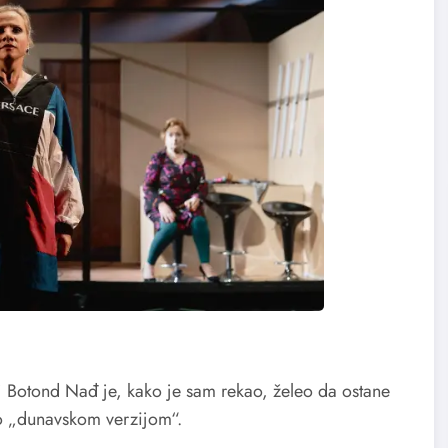
lj Botond Nađ je, kako je sam rekao, želeo da ostane
vao „dunavskom verzijom“.