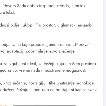
 Novom Sadu dobio inspiraciju: voda, njen tok,
 u tekst.
odnosi bolje „uklopili“ u prostor, u glumački ansambl
im nijansama koje prepoznajemo i danas. „Moskva“ –
 ovoj adaptaciji poprimila je novo značenje.
 za izgubljeni ideal, za čežnju koja u našem prostoru
ajedništvo, vreme nade i neostvarene mogućnosti.
 kroz sećanja, nostalgiju i tihe unutrašnje monologe
produženu čežnju – onu koja ne prestaje ni kad se svetla