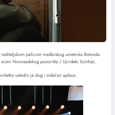
 rediteljskom palicom mađarskog umetnika Botonda
a sceni Novosadskog pozorišta / Ujvideki Színház.
vršetka usledio je dug i srdačan aplauz.