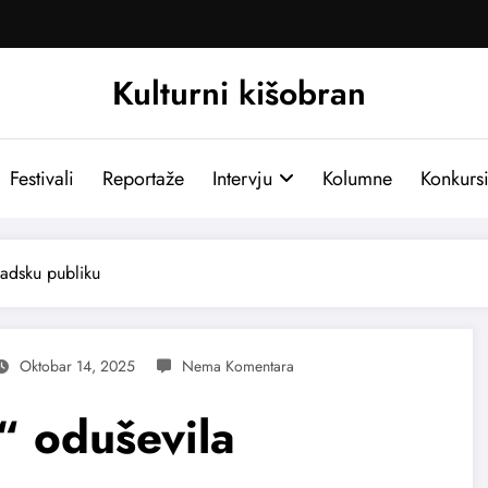
Kulturni kišobran
Festivali
Reportaže
Intervju
Kolumne
Konkurs
sadsku publiku
Oktobar 14, 2025
e“ oduševila