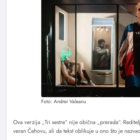
Foto: Andrei Valeanu
Ova verzija „Tri sestre“ nije obična „prerada“. Redite
veran Čehovu, ali da tekst oblikuje u ono što je naz