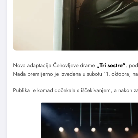
Nova adaptacija Čehovljeve drame
„Tri sestre“
, pod
Nađa premijerno je izvedena u subotu 11. oktobra, n
Publika je komad dočekala s iščekivanjem, a nakon za