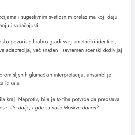
cijama i sugestivnim svetlosnim prelazima koji daju
ju i sadašnjosti.
sko pozorište hrabro gradi svoj umetnički identitet,
va adaptacija, već snažan i savremen scenski doživljaj
promišljenih glumačkih interpretacija, ansambl je
a iz sale.
la kraj. Naprotiv, bila je to tiha potvrda da predstava
vese:
šta dalje, i gde su naše Moskve danas?