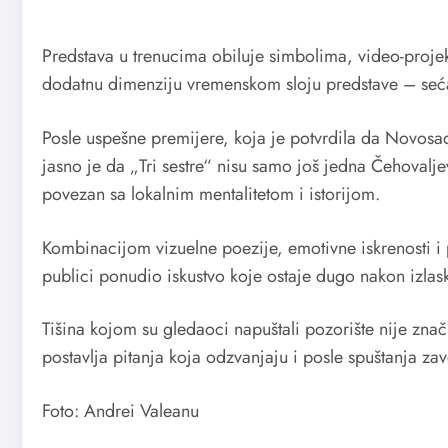
Predstava u trenucima obiluje simbolima, video-projek
dodatnu dimenziju vremenskom sloju predstave – sećan
Posle uspešne premijere, koja je potvrdila da Novosad
jasno je da „Tri sestre“ nisu samo još jedna Čehovalje
povezan sa lokalnim mentalitetom i istorijom.
Kombinacijom vizuelne poezije, emotivne iskrenosti i 
publici ponudio iskustvo koje ostaje dugo nakon izlask
Tišina kojom su gledaoci napuštali pozorište nije znači
postavlja pitanja koja odzvanjaju i posle spuštanja za
Foto: Andrei Valeanu