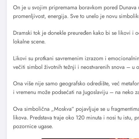
On je u svojim pripremama boravkom pored Dunava u
promenljivost, energija. Sve to unelo je novu simboliku
Dramski tok je donekle preuređen kako bi se likovi i 
lokalne scene.
Likovi su protkani savremenim izrazom i emocionaln
večiti simbol životnih težnji i neostvarenih snova – u
Ona više nije samo geografsko odredište, već metafora
i vremenu može podsećati na Jugoslaviju – na neko z
Ova simbolična „Moskva“ pojavljuje se u fragmentima,
likova. Predstava traje oko 120 minuta i nosi tu istu, 
pozornice ugase.