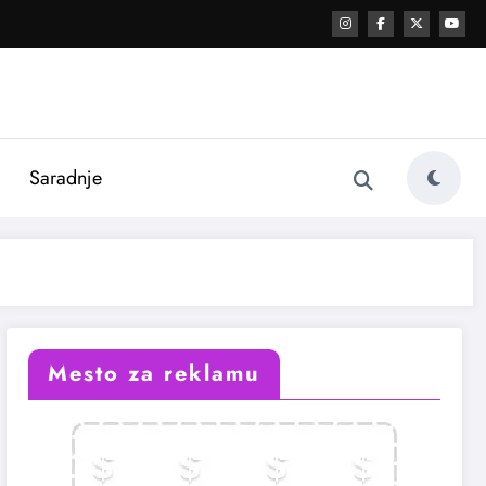
i
Saradnje
Mesto za reklamu