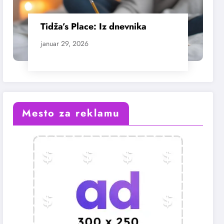
Tidža’s Place: Iz dnevnika
januar 29, 2026
Mesto za reklamu