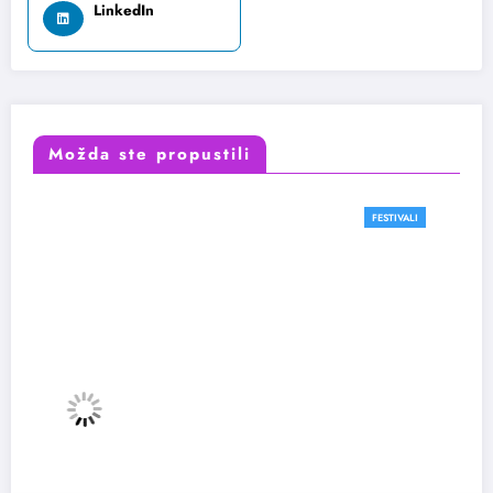
LinkedIn
Možda ste propustili
FESTIVALI