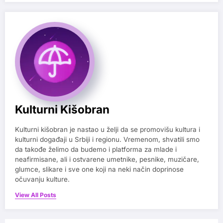
Kulturni Kišobran
Kulturni kišobran je nastao u želji da se promovišu kultura i
kulturni događaji u Srbiji i regionu. Vremenom, shvatili smo
da takođe želimo da budemo i platforma za mlade i
neafirmisane, ali i ostvarene umetnike, pesnike, muzičare,
glumce, slikare i sve one koji na neki način doprinose
očuvanju kulture.
View All Posts