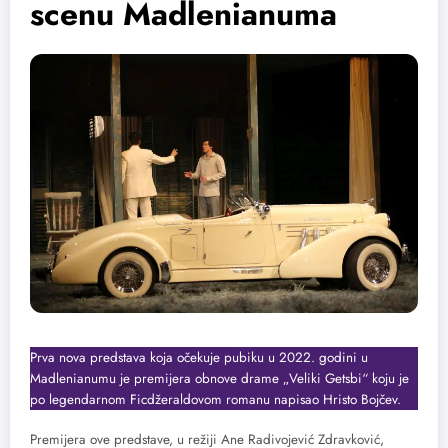
scenu Madlenianuma
Prva nova predstava koja očekuje pubiku u 2022. godini u
Madlenianumu je premijera obnove drame „Veliki Getsbi“ koju je
po legendarnom Ficdžeraldovom romanu napisao Hristo Bojčev.
Premijera ove predstave, u režiji Ane Radivojević Zdravković,