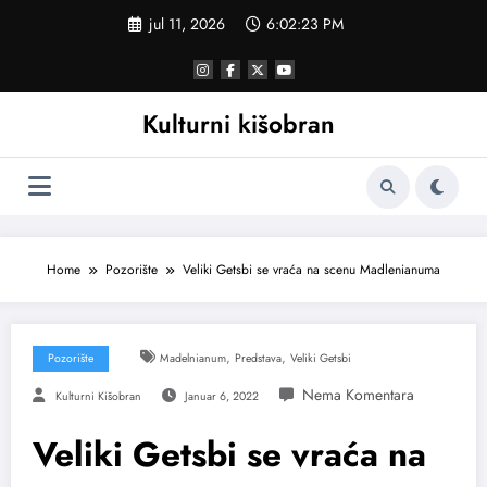
Skoči
jul 11, 2026
6:02:23 PM
na
sadržaj
Kulturni kišobran
Home
Pozorište
Veliki Getsbi se vraća na scenu Madlenianuma
,
,
Pozorište
Madelnianum
Predstava
Veliki Getsbi
Kulturni Kišobran
Januar 6, 2022
Veliki Getsbi se vraća na