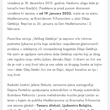
izvedena je 18. decembra 2015. godine. Naslovnu ulogu tada je
tumačio Ivan Bosiljčić. Predstava je pred punom dvoranom
izvođena tri sezone, a
od 19. januara 2022.
vraća se na scenu
Madlenianuma, sa Branislavom Trifunovićem u ulozi Džeja
Getsbija. Reprize su 26. januara za Dan Madlenianuma i 2.
februara.
Pozorišna verzija „Velikog Getsbija“ je zapravo vrlo intimna
postratna ljubavna priča koja zaobilazi raspuštenost glamuroznih
proslava u velelepnoj vili novopečenog bogataša Džeja Getsbija.
Na sceni se ogoljava namučena duša Getsbija vojnika koji je zbog
rata izgubio svoju veliku ljubav, devojku Dejzi. U drami on čini sve
da je vrati u svoj život iako je ona udata za drugog čoveka sa kojim
ima i dete. Džej Getsbi čini sve za Dejzi, dajući konačno za nju i
svoj život.
Raskošni kostimi Jelene Stokuće, zamamna plava scenografija
Dejana Pantelića upotpunjena automobilom iz Muzeja automobila
Bratislava Petkovića i prava melodramska muzika Janje Lončar su
teren u kojem će publika Madlenianuma uz Branisalva Trifunovića
ove sezone gledati i
Tamaru Aleksić, Ljubomira Bulajića,