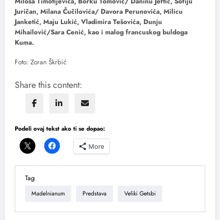
Miloša Timotijevića, Borku Tomović/ Daninu Jeftić, Sofiju
Juričan, Milana Čučilovića/ Davora Perunovića, Milicu
Janketić, Maju Lukić, Vladimira Tešovića, Dunju
Mihailović/Sara Cenić, kao i malog francuskog buldoga
Kuma.
Foto: Zoran Škrbić
Share this content:
Podeli ovaj tekst ako ti se dopao:
More
Tag
Madelnianum
Predstava
Veliki Getsbi