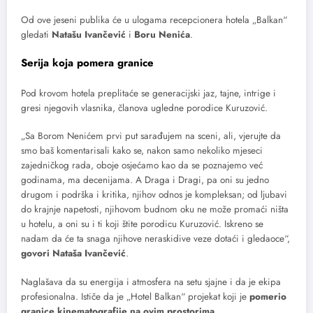
Od ove jeseni publika će u ulogama recepcionera hotela „Balkan“
gledati
Natašu Ivančević
i
Boru Nenića
.
Serija koja pomera granice
Pod krovom hotela preplitaće se generacijski jaz, tajne, intrige i
gresi njegovih vlasnika, članova ugledne porodice Kuruzović.
„Sa Borom Nenićem prvi put sarađujem na sceni, ali, vjerujte da
smo baš komentarisali kako se, nakon samo nekoliko mjeseci
zajedničkog rada, oboje osjećamo kao da se poznajemo već
godinama, ma decenijama. A Draga i Dragi, pa oni su jedno
drugom i podrška i kritika, njihov odnos je kompleksan; od ljubavi
do krajnje napetosti, njihovom budnom oku ne može promaći ništa
u hotelu, a oni su i ti koji štite porodicu Kuruzović. Iskreno se
nadam da će ta snaga njihove neraskidive veze dotaći i gledaoce“,
govori Nataša Ivančević
.
Naglašava da su energija i atmosfera na setu sjajne i da je ekipa
profesionalna. Ističe da je „Hotel Balkan“ projekat koji je
pomerio
granice kinematografije na ovim prostorima.