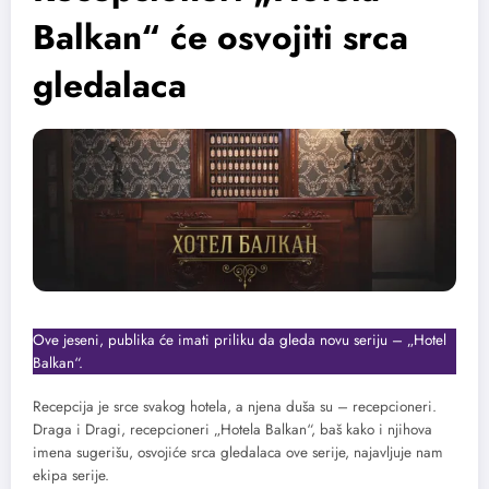
Balkan“ će osvojiti srca
gledalaca
Ove jeseni, publika će imati priliku da gleda novu seriju – „Hotel
Balkan“.
Recepcija je srce svakog hotela, a njena duša su – recepcioneri.
Draga i Dragi, recepcioneri „Hotela Balkan“, baš kako i njihova
imena sugerišu, osvojiće srca gledalaca ove serije, najavljuje nam
ekipa serije.