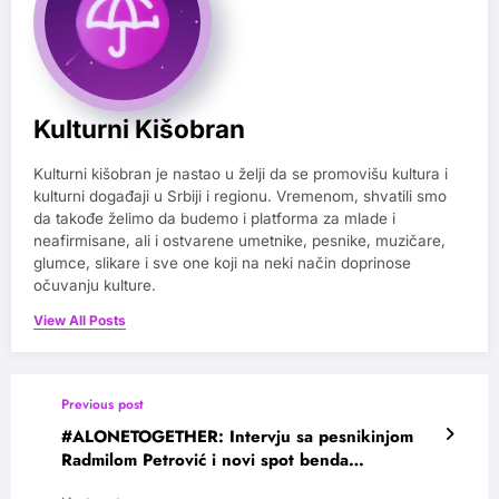
Kulturni Kišobran
Kulturni kišobran je nastao u želji da se promovišu kultura i
kulturni događaji u Srbiji i regionu. Vremenom, shvatili smo
da takođe želimo da budemo i platforma za mlade i
neafirmisane, ali i ostvarene umetnike, pesnike, muzičare,
glumce, slikare i sve one koji na neki način doprinose
očuvanju kulture.
View All Posts
Previous post
#ALONETOGETHER: Intervju sa pesnikinjom
Radmilom Petrović i novi spot benda
Gazorpazorp