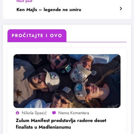
Next post
Ken Majls – legende ne umiru
PROČITAJTE I OVO
Nikola Spasić
Zulum Manifest predstavlja radove deset
finalista u Madlenianumu