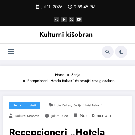
Skoči
jul 11, 2026
9:58:46 PM
na
sadržaj
Kulturni kišobran
Home
Serija
Recepcioneri „Hotela Balkan“ će osvojiti srca gledalaca
,
Serija
Vesti
Hotel Balkan
Serija "Hotel Balkan"
Kulturni Kišobran
Jul 29, 2020
Recepcioneri „Hotela