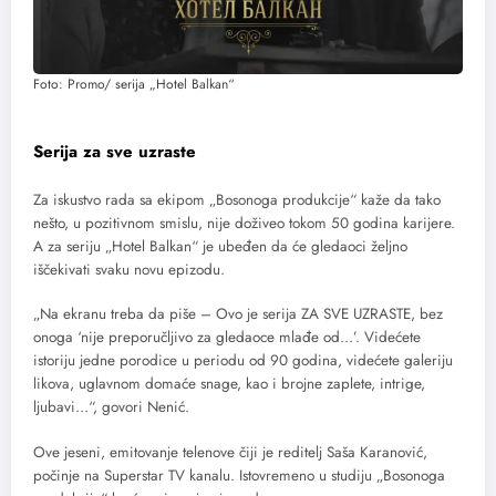
Foto: Promo/ serija „Hotel Balkan“
Serija za sve uzraste
Za iskustvo rada sa ekipom „Bosonoga produkcije“ kaže da tako
nešto, u pozitivnom smislu, nije doživeo tokom 50 godina karijere.
A za seriju „Hotel Balkan“ je ubeđen da će gledaoci željno
iščekivati svaku novu epizodu.
„Na ekranu treba da piše – Ovo je serija ZA SVE UZRASTE, bez
onoga ‘nije preporučljivo za gledaoce mlađe od…’. Videćete
istoriju jedne porodice u periodu od 90 godina, videćete galeriju
likova, uglavnom domaće snage, kao i brojne zaplete, intrige,
ljubavi…“, govori Nenić.
Ove jeseni, emitovanje telenove čiji je reditelj Saša Karanović,
počinje na Superstar TV kanalu. Istovremeno u studiju „Bosonoga