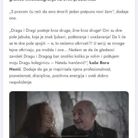
„S pravom ću reći da smo stvorili jedan potpuno novi žanr“, dodaje
ona.
„Draga i Dragi postoje kroz druge, žive kroz druge! Oni su dve
pole Jabuke, koja je znak ljubavi, poštovanja i uvažavanja! Da li će
se te dve pole spojiti – e, to nećemo otkrivati?! U seriji se mnoge
tajne otkrivaju, pa možda i ova… Nadam se da će gledaoci
zavoleti Dragu i Dragog bar onoliko koliko ja volim i poštujem
moju Dragu koleginicu – Natašu Ivančević!“,
kaže Bora
Nenić
. Dodaje da ga je inspirisala njena profesionalnost,
posvećenost, disciplina, pozitivna energija i uvek dobro
raspoloženje.