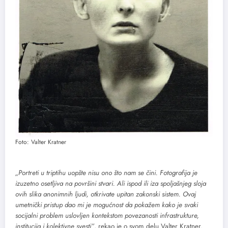
Foto: Valter Kratner
„Portreti u triptihu uopšte nisu ono što nam se čini. Fotografija je
izuzetno osetljiva na površini stvari. Ali ispod ili iza spoljašnjeg sloja
ovih slika anonimnih ljudi, otkrivate upitan zakonski sistem. Ovaj
umetnički pristup dao mi je mogućnost da pokažem kako je svaki
socijalni problem uslovljen kontekstom povezanosti infrastrukture,
institucija i kolektivne svesti”
, rekao je o svom delu Valter Kratner.