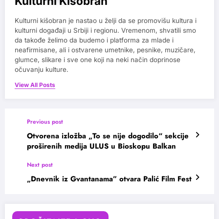
Kulturni Kišobran
Kulturni kišobran je nastao u želji da se promovišu kultura i
kulturni događaji u Srbiji i regionu. Vremenom, shvatili smo
da takođe želimo da budemo i platforma za mlade i
neafirmisane, ali i ostvarene umetnike, pesnike, muzičare,
glumce, slikare i sve one koji na neki način doprinose
očuvanju kulture.
View All Posts
Previous post
Otvorena izložba „To se nije dogodilo“ sekcije
proširenih medija ULUS u Bioskopu Balkan
Next post
„Dnevnik iz Gvantanama” otvara Palić Film Fest