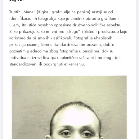
Triptih „Mana” (digital, grafit, ulje na papiru) sastoji se od
identifikacionih fotografija koje je umetnik obradio grafitom i
uljem, što ističe posebno opresivne društveno-političke aspekte.
Slike prikazuju kako mi vidimo „druge”, i klišee i predrasude koje
koristimo da bi smo ih klasifikovali. Fotografije uhapšenih
prikazuju osumnjičene u standardizovanim pozama, dobro
poznatim gledaocima zbog fotografija u pasošima, dok su
individualni izrazi lica ipak autentično sačuvani i ne mogu biti
standardizovani ili podvrgnuti etiketiranju.