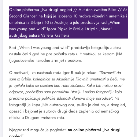
Online platforma „Na drugi pogled // Auf den zweiten Blick // At
Second Glance” na kojoj je izloženo 10 radova vizuelnih umetnika i
umetnica iz Srbije i 10 iz Austrije, u julu predstavlja rad „When I
was young and wild” Igora Ripka iz Srbije i triptih „Mana”
austrijskog autora Valtera Kratnera.
Rad „When I was young and wild” predstavlja fotografiju autora
nastalu četiri godine pre početka rata u Hrvatskoj, sa kapom JNA
(Jugoslovenske narodne armije) i puškom.
O motivaciji za nastanak rada Igor Ripak je rekao:
“Saznavši da
sam iz Srbije, koleginica sa Akademije likovnih umetnosti u Beču me
je upitala kako se osećam kao ratni zločinac. Kako bih našao pravi
odgovor, pročešljao sam porodičnu istoriju i našao fotografiju koja
precizno pokazuje političke sklonosti članova moje porodice”.
Na
fotografiji je kapa JNA autorovog oca, puška je dedina, a dvogled,
opasač i bajonet je autorov drugi deda zaplenio od nemačkog
oficira u Drugom svetskom ratu.
Njegov rad moguće je pogledati
na online platformi „Na drugi
pogled”
.