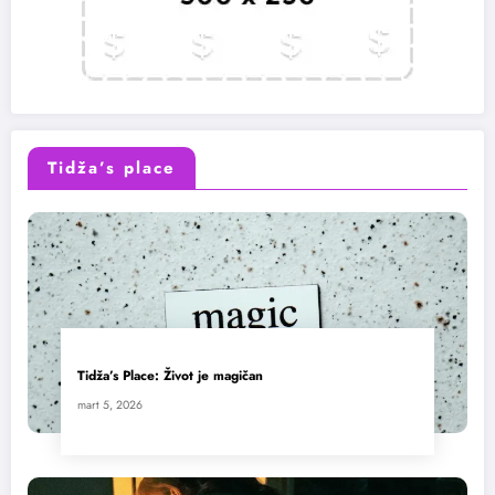
Tidža’s place
Tidža’s Place: Život je magičan
mart 5, 2026