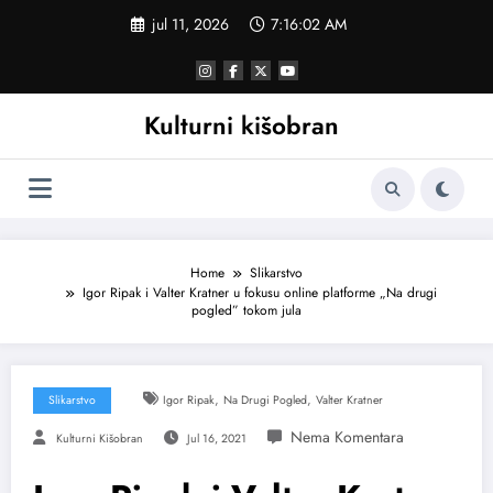
Skoči
jul 11, 2026
7:16:03 AM
na
sadržaj
Kulturni kišobran
Home
Slikarstvo
Igor Ripak i Valter Kratner u fokusu online platforme „Na drugi
pogled” tokom jula
,
,
Slikarstvo
Igor Ripak
Na Drugi Pogled
Valter Kratner
Kulturni Kišobran
Jul 16, 2021