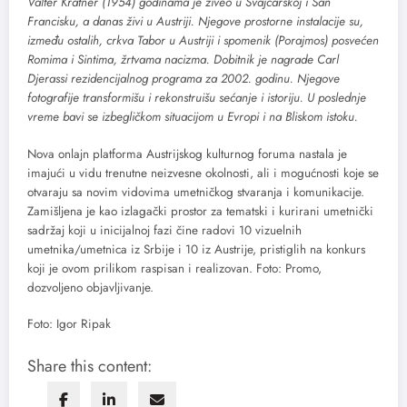
Valter Kratner (1954) godinama je živeo u Švajcarskoj i San
Francisku, a danas živi u Austriji. Njegove prostorne instalacije su,
između ostalih, crkva Tabor u Austriji i spomenik (Porajmos) posvećen
Romima i Sintima, žrtvama nacizma. Dobitnik je nagrade Carl
Djerassi rezidencijalnog programa za 2002. godinu. Njegove
fotografije transformišu i rekonstruišu sećanje i istoriju. U poslednje
vreme bavi se izbegličkom situacijom u Evropi i na Bliskom istoku.
Nova onlajn platforma Austrijskog kulturnog foruma nastala je
imajući u vidu trenutne neizvesne okolnosti, ali i mogućnosti koje se
otvaraju sa novim vidovima umetničkog stvaranja i komunikacije.
Zamišljena je kao izlagački prostor za tematski i kurirani umetnički
sadržaj koji u inicijalnoj fazi čine radovi 10 vizuelnih
umetnika/umetnica iz Srbije i 10 iz Austrije, pristiglih na konkurs
koji je ovom prilikom raspisan i realizovan. Foto: Promo,
dozvoljeno objavljivanje.
Foto: Igor Ripak
Share this content: