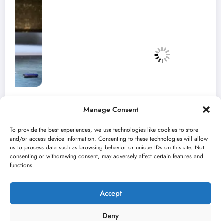
Manage Consent
To provide the best experiences, we use technologies like cookies to store
and/or access device information. Consenting to these technologies will allow
us to process data such as browsing behavior or unique IDs on this site. Not
consenting or withdrawing consent, may adversely affect certain features and
„Najveći mali festival u Vojvodini“ i ovog
functions.
avgusta u Sremskoj Mitrovici
jun 23, 2026
Kulturni kišobran
Accept
Deny