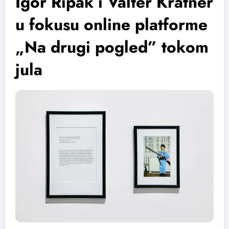
Igor Ripak i Valter Kratner
u fokusu online platforme
„Na drugi pogled” tokom
jula