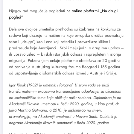
Njegov rad moguće je pogledati
na online platformi „Na drugi
pogled”.
Dela ove dvojice umetnika prethodno su izabrana na konkursu za
radove koji ukazuju na načine na koje evropska društva posmatraju
sebe i „druge”, kao i one koji referišu i prevazilaze klišee i
predrasude koje Austrijanci i Srbi imaju jedni o drugima uprkos –
ili upravo usled – bliskih istorijskih odnosa i isprepletenih istorija
migracija. Pokretanjem onlajn platforme obeležava se 20 godina
od osnivanja Austrijskog kulturnog foruma Beograd i 185 godina
od uspostavljanja diplomatskih odnosa između Austrije i Srbije.
Igor Ripak (1982) je umetnik i fotograf. U svom radu se služi
transformativnim procesima transmedijalne adaptacije, sa akcentom
na sociopolitičke teme koje oblikuju našu realnost. Diplomirao je na
Akademiji likovnih umetnosti u Beču 2020. godine, u klasi prof. dr
Jaira Martina Gutmana, a 2010. je diplomirao na smeru
dramaturgija, na Akademiji umetnosti u Novom Sadu. Dobitnik je
nagrade Akademije likovnih umetnosti u Beču 2020. godine.