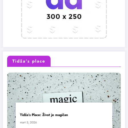
Tidža’s place
Tidža’s Place: Život je magičan
mart 5, 2026