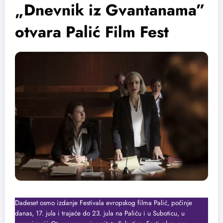
„Dnevnik iz Gvantanama”
otvara Palić Film Fest
Dadeset osmo izdanje Festivala evropskog filma Palić, počinje
danas, 17. jula i trajaće do 23. jula na Paliću i u Suboticu, u