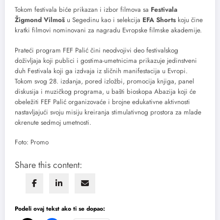
Tokom festivala biće prikazan i izbor filmova sa
Festivala
Žigmond Vilmoš
u Segedinu kao i selekcija
EFA Shorts
koju čine
kratki filmovi nominovani za nagradu Evropske filmske akademije.
Prateći program FEF Palić čini neodvojivi deo festivalskog
doživljaja koji publici i gostima-umetnicima prikazuje jedinstveni
duh Festivala koji ga izdvaja iz sličnih manifestacija u Evropi.
Tokom svog 28. izdanja, pored izložbi, promocija knjiga, panel
diskusija i muzičkog programa, u bašti bioskopa Abazija koji će
obeležiti FEF Palić organizovaće i brojne edukativne aktivnosti
nastavljajući svoju misiju kreiranja stimulativnog prostora za mlade
okrenute sedmoj umetnosti.
Foto: Promo
Share this content:
Podeli ovaj tekst ako ti se dopao: