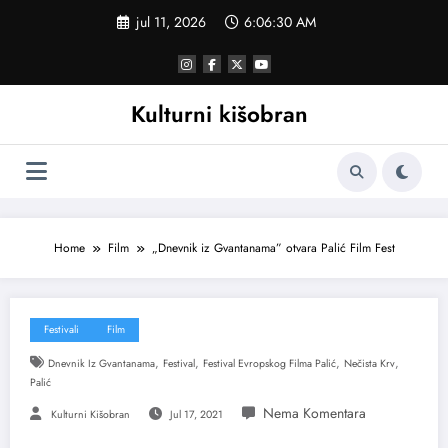
Skoči
jul 11, 2026
6:06:31 AM
na
sadržaj
Kulturni kišobran
Home
Film
„Dnevnik iz Gvantanama” otvara Palić Film Fest
Festivali
Film
,
,
,
,
Dnevnik Iz Gvantanama
Festival
Festival Evropskog Filma Palić
Nečista Krv
Palić
Kulturni Kišobran
Jul 17, 2021