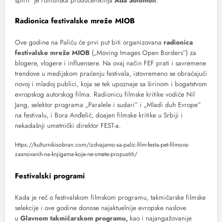
spirit” je rumunska producentkinja
Ada Solomon
.
Radionica festivalske mreže MIOB
Ove godine na Paliću će prvi put biti organizovana
radionica
festivalske mreže MIOB
(„Moving Images Open Borders”) za
blogere, vlogere i influensere. Na ovaj način FEF prati i savremene
trendove u medijskom praćenju festivala, istovremeno se obraćajući
novoj i mladoj publici, koja se tek upoznaje sa širinom i bogatstvom
evropskog autorskog filma. Radionicu filmske kritike vodiće Nil
Jang, selektor programa „Paralele i sudari” i „Mladi duh Evrope”
na festivalu, i Bora Anđelić, doajen filmske kritike u Srbiji i
nekadašnji umetnički direktor FEST-a.
https://kulturnikisobran.com/izdvajamo-sa-palic-film-festa-pet-filmova-
zasnovanih-na-knjigama-koje-ne-smete-propustiti/
Festivalski programi
Kada je reč o festivalskom filmskom programu, takmičarske filmske
selekcije i ove godine donose najaktuelnije evropske naslove
u
Glavnom takmičarskom programu,
kao i najangažovanije