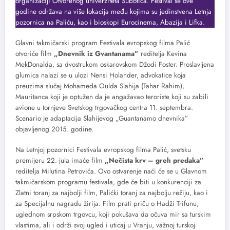
organizaciji Otvorenog univerziteta Subotica. Festival se ove
godine održava na više lokacija među kojima su jedinstvena Letnja
pozornica na Paliću, kao i bioskopi Eurocinema, Abazija i Lifka.
Glavni takmičarski program Festivala evropskog filma Palić
otvoriće film
„Dnevnik iz Gvantanama”
reditelja Kevina
MekDonalda, sa dvostrukom oskarovskom Džodi Foster. Proslavljena
glumica nalazi se u ulozi Nensi Holander, advokatice koja
preuzima slučaj Mohameda Oulda Slahija (Tahar Rahim),
Mauritanca koji je optužen da je angažavao teroriste koji su zabili
avione u tornjeve Svetskog trgovačkog centra 11. septembra.
Scenario je adaptacija Slahijevog „Guantanamo dnevnika”
objavljenog 2015. godine.
Na Letnjoj pozornici Festivala evropskog filma Palić, svetsku
premijeru 22. jula imaće film
„Nečista krv – greh predaka”
reditelja Milutina Petrovića. Ovo ostvarenje naći će se u Glavnom
takmičarskom programu festivala, gde će biti u konkurenciji za
Zlatni toranj za najbolji film, Palićki toranj za najbolju režiju, kao i
za Specijalnu nagradu žirija. Film prati priču o Hadži Trifunu,
uglednom srpskom trgovcu, koji pokušava da očuva mir sa turskim
vlastima, ali i održi svoj ugled i uticaj u Vranju, važnoj turskoj