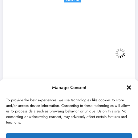
Manage Consent
To provide the best experiences, we use technologies like cookies to store
and/or access device information. Consenting to these technologies will allow
us to process data such as browsing behavior or unique IDs on this site. Not
consenting or withdrawing consent, may adversely affect certain features and
„Najveći mali festival u Vojvodini“ i ovog
functions.
avgusta u Sremskoj Mitrovici
jun 23, 2026
Kulturni kišobran