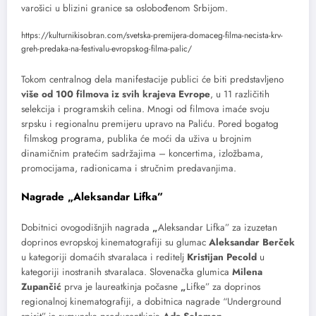
varošici u blizini granice sa oslobođenom Srbijom.
https://kulturnikisobran.com/svetska-premijera-domaceg-filma-necista-krv-
greh-predaka-na-festivalu-evropskog-filma-palic/
Tokom centralnog dela manifestacije publici će biti predstavljeno
više od 100 filmova iz svih krajeva Evrope
, u 11 različitih
selekcija i programskih celina. Mnogi od filmova imaće svoju
srpsku i regionalnu premijeru upravo na Paliću. Pored bogatog
filmskog programa, publika će moći da uživa u brojnim
dinamičnim pratećim sadržajima – koncertima, izložbama,
promocijama, radionicama i stručnim predavanjima.
Nagrade
„
Aleksandar Lifka”
Dobitnici ovogodišnjih nagrada
„
Aleksandar Lifka” za izuzetan
doprinos evropskoj kinematografiji su glumac
Aleksandar Berček
u kategoriji domaćih stvaralaca i reditelj
Kristijan Pecold
u
kategoriji inostranih stvaralaca. Slovenačka glumica
Milena
Zupančić
prva je laureatkinja počasne
„
Lifke” za doprinos
regionalnoj kinematografiji, a dobitnica nagrade “Underground