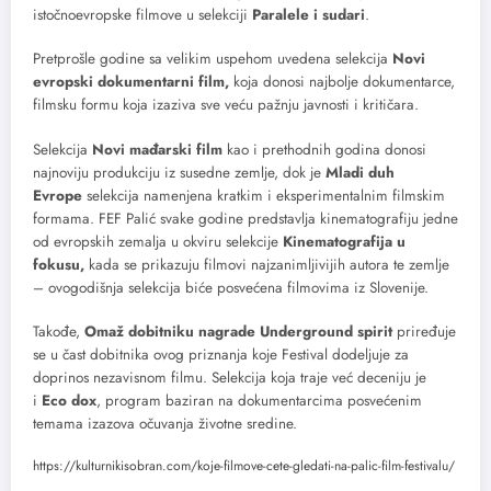
istočnoevropske filmove u selekciji
Paralele i sudari
.
Pretprošle godine sa velikim uspehom uvedena selekcija
Novi
evropski dokumentarni film,
koja donosi najbolje dokumentarce,
filmsku formu koja izaziva sve veću pažnju javnosti i kritičara.
Selekcija
Novi mađarski film
kao i prethodnih godina donosi
najnoviju produkciju iz susedne zemlje, dok je
Mladi duh
Evrope
selekcija namenjena kratkim i eksperimentalnim filmskim
formama. FEF Palić svake godine predstavlja kinematografiju jedne
od evropskih zemalja u okviru selekcije
Kinematografija u
fokusu,
kada se prikazuju filmovi najzanimljivijih autora te zemlje
– ovogodišnja selekcija biće posvećena filmovima iz Slovenije.
Takođe,
Omaž dobitniku nagrade Underground spirit
priređuje
se u čast dobitnika ovog priznanja koje Festival dodeljuje za
doprinos nezavisnom filmu. Selekcija koja traje već deceniju je
i
Eco dox
, program baziran na dokumentarcima posvećenim
temama izazova očuvanja životne sredine.
https://kulturnikisobran.com/koje-filmove-cete-gledati-na-palic-film-festivalu/