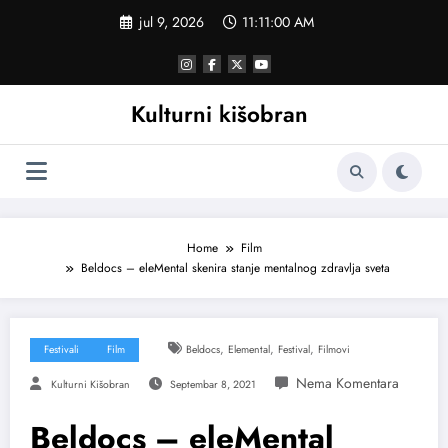
Skoči
jul 9, 2026
11:11:01 AM
na
sadržaj
Kulturni kišobran
Home
Film
Beldocs – eleMental skenira stanje mentalnog zdravlja sveta
,
,
,
Festivali
Film
Beldocs
Elemental
Festival
Filmovi
Kulturni Kišobran
Septembar 8, 2021
Beldocs – eleMental