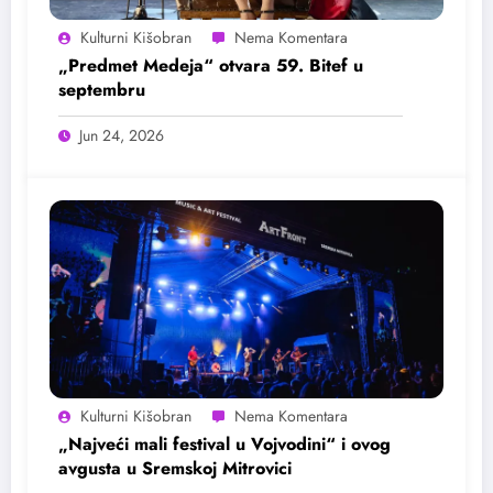
Kulturni Kišobran
„Predmet Medeja“ otvara 59. Bitef u
septembru
Jun 24, 2026
Kulturni Kišobran
„Najveći mali festival u Vojvodini“ i ovog
avgusta u Sremskoj Mitrovici