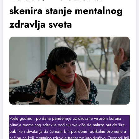
skenira stanje mentalnog
zdravlja sveta
Posle godinu i po dana pandemije uzrokovane virusom korona,
pitanja mentalnog zdravlja počinju sve više da nalaze put do šire
publike i shvatanja da će nam biti potrebne radikalne promene u
načinu na koji mentalno zdravlje tretiramo kao društvo. Ovogodišnji