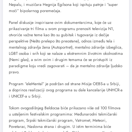
Nepalu, i muzičara Hegnija Egilsona koji ispituju patnje i “super
moći” bipolarnog poremećaja.
Panel diskusije inspirisane ovim dokumentarcima, koje će uz
prikazivanje tri filma u svom programu prenositi televizija N1,
otvoriće važne teme kao što su gubitak i tugovanje iz dečije
perspektive (Nešto prelepo što preostane), odnos između tela i
mentalnog zdravlja žena (Autoportret), mentalno zdravlje izbeglica,
LGBT osoba i svih koji se nalaze u ekstremnim životnim okolnostima
(Nemi glas), a svim ovim i drugim temama će se pristupiti iz
paradigme koju vredi zagovarati – da je mentalno zdravlje ljudsko
pravo.
Program “eleMental” je podržan od strane Misije OEBS-a u Srbiji,
a doprinos realizaciji ovog programa su dale kancelarije UNHCR-a
i UNICEF-a u Srbiji.
Tokom ovogodišnjeg Beldocsa biće prikazano više od 100 filmova
u ustaljenim festivalskim programima: Međunarodni takmičarski
program, Srpski takmičarski program, Vatromet, Meteori,
Povetarac, Naslovna strana i drugim. U istim terminima biće