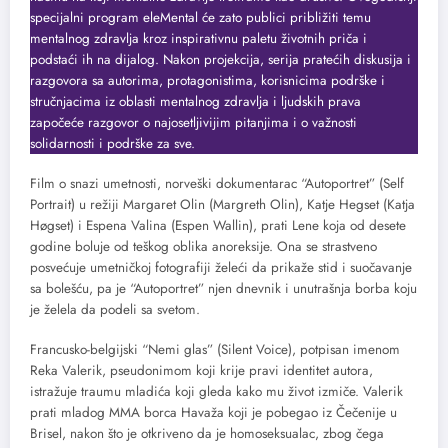
specijalni program eleMental će zato publici približiti temu
mentalnog zdravlja kroz inspirativnu paletu životnih priča i
podstaći ih na dijalog. Nakon projekcija, serija pratećih diskusija i
razgovora sa autorima, protagonistima, korisnicima podrške i
stručnjacima iz oblasti mentalnog zdravlja i ljudskih prava
započeće razgovor o najosetljivijim pitanjima i o važnosti
solidarnosti i podrške za sve.
Film o snazi umetnosti, norveški dokumentarac “Autoportret” (Self
Portrait) u režiji Margaret Olin (Margreth Olin), Katje Hegset (Katja
Høgset) i Espena Valina (Espen Wallin), prati Lene koja od desete
godine boluje od teškog oblika anoreksije. Ona se strastveno
posvećuje umetničkoj fotografiji želeći da prikaže stid i suočavanje
sa bolešću, pa je “Autoportret” njen dnevnik i unutrašnja borba koju
je želela da podeli sa svetom.
Francusko-belgijski “Nemi glas” (Silent Voice), potpisan imenom
Reka Valerik, pseudonimom koji krije pravi identitet autora,
istražuje traumu mladića koji gleda kako mu život izmiče. Valerik
prati mladog MMA borca Havaža koji je pobegao iz Čečenije u
Brisel, nakon što je otkriveno da je homoseksualac, zbog čega