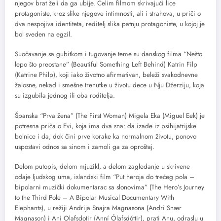
njegov brat želi da ga ubije. Celim filmom skrivajući lice
protagoniste, kroz slike njegove intimnosti, ali i strahova, u priči o
dva nespojiva identiteta, reditelj slika patnju protagoniste, u kojoj je
bol sveden na egzil.
Suočavanje sa gubitkom i tugovanje teme su danskog filma “Nešto
lepo što preostane” (Beautiful Something Left Behind) Katrin Filp
(Katrine Philp), koji iako životno afirmativan, beleži svakodnevne
žalosne, nekad i smešne trenutke u životu dece u Nju Džerziju, koja
su izgubila jednog ili oba roditelja.
Španska “Prva žena” (The First Woman) Migela Eka (Miguel Eek) je
potresna priča o Evi, koja ima dva sna: da izađe iz psihijatrijske
bolnice i da, dok čini prve korake ka normalnom životu, ponovo
uspostavi odnos sa sinom i zamoli ga za oproštaj.
Delom putopis, delom mjuzikl, a delom zagledanje u skrivene
odaje ljudskog uma, islandski film “Put heroja do trećeg pola –
bipolarni muzički dokumentarac sa slonovima” (The Hero’s Journey
to the Third Pole – A Bipolar Musical Documentary With
Elephants), u režiji Andrija Snajra Magnasona (Andri Snær
Magnason) i Ani Olafsdotir (Anní Ólafsdóttir), prati Anu, odraslu u