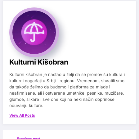
Kulturni Kišobran
Kulturni kišobran je nastao u želji da se promovišu kultura i
kulturni događaji u Srbiji i regionu. Vremenom, shvatili smo
da takođe želimo da budemo i platforma za mlade i
neafirmisane, ali i ostvarene umetnike, pesnike, muzičare,
glumce, slikare i sve one koji na neki način doprinose
očuvanju kulture.
View All Posts
Previous post