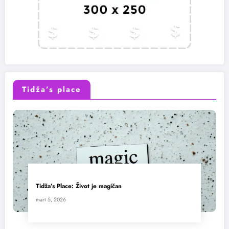
Tidža’s place
Tidža’s Place: Život je magičan
mart 5, 2026