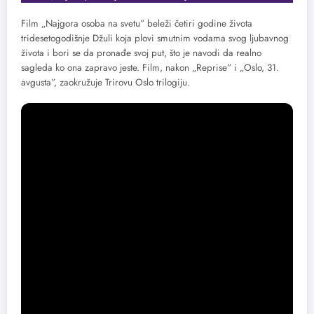
Film „Najgora osoba na svetu” beleži četiri godine života
tridesetogodišnje Džuli koja plovi smutnim vodama svog ljubavnog
života i bori se da pronađe svoj put, što je navodi da realno
sagleda ko ona zapravo jeste. Film, nakon „Reprise” i „Oslo, 31.
avgusta”, zaokružuje Trirovu Oslo trilogiju.
Ostvarenje „Čisto ljudski” prikazuje šest karaktera u šest
isprepletenih sekvenci. Ovo je dramska priča koja prikazuje očajne
osobe koje pokušavaju da prežive, u potrazi za ljubavlju ili