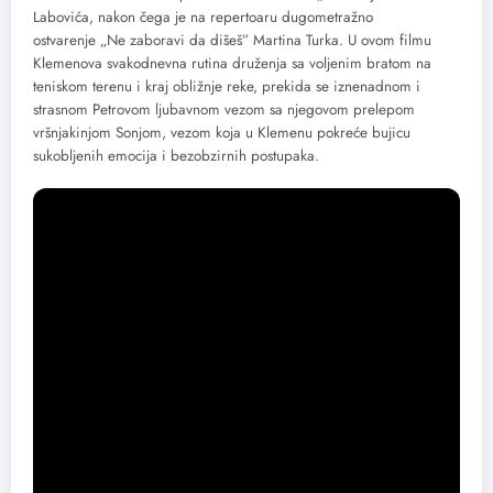
Labovića, nakon čega je na repertoaru dugometražno
ostvarenje „Ne zaboravi da dišeš” Martina Turka. U ovom filmu
Klemenova svakodnevna rutina druženja sa voljenim bratom na
teniskom terenu i kraj obližnje reke, prekida se iznenadnom i
strasnom Petrovom ljubavnom vezom sa njegovom prelepom
vršnjakinjom Sonjom, vezom koja u Klemenu pokreće bujicu
sukobljenih emocija i bezobzirnih postupaka.
U okviru selekcije Novi mađarski film, u bioskopu Eurocinema u
Subotici u 19h na programu je film „Sedam malih slučajnosti”