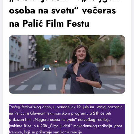
osoba na svetu” večeras
na Palić Film Festu
Trećeg festivalskog dana, u ponedeljak 19. jula na Letnjoj pozornici
na Paliću, u Glavnom takmičarskom programu u 21h će biti
prikazan film „Najgora osoba na svetu” norveškog reditelja
Joakima Trira, a u 23h „Čisto ljudski” makedonskog reditelja Igora
Ivanova, koji se prikazuje van konkurencije.