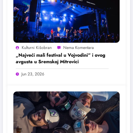
Kulturni Kišobran
„Najveći mali festival u Vojvodini“ i ovog
avgusta u Sremskoj Mitrovici
Jun 23, 2026