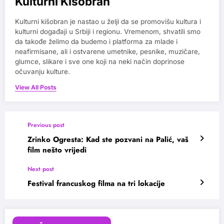
Kulturni Kišobran
Kulturni kišobran je nastao u želji da se promovišu kultura i
kulturni događaji u Srbiji i regionu. Vremenom, shvatili smo
da takođe želimo da budemo i platforma za mlade i
neafirmisane, ali i ostvarene umetnike, pesnike, muzičare,
glumce, slikare i sve one koji na neki način doprinose
očuvanju kulture.
View All Posts
Previous post
Zrinko Ogresta: Kad ste pozvani na Palić, vaš
film nešto vrijedi
Next post
Festival francuskog filma na tri lokacije