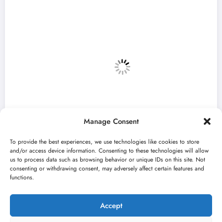
Manage Consent
To provide the best experiences, we use technologies like cookies to store
and/or access device information. Consenting to these technologies will allow
us to process data such as browsing behavior or unique IDs on this site. Not
consenting or withdrawing consent, may adversely affect certain features and
nifest predstavlja radove deset
Mladi glu
functions.
a u Madlenianumu
Bašta Fes
6
jun 22, 2026
Nikola Spasić
Accept