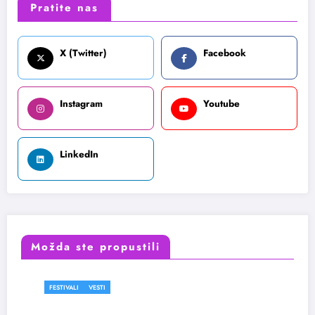
Pratite nas
X (Twitter)
Facebook
Instagram
Youtube
LinkedIn
Možda ste propustili
ESTI
FESTIVALI
FIL