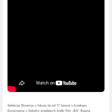
Erdman” rediteljke Maren Ade, svojevremeno kandidat za Oskara
za najbolji film van engleskog govornog područja i petostruki
laureat Evropskih filmskih nagrada 2016. godine. Projekcija je
zakazana za 21 čas u bioskopu Abazija na Paliću.
Ada Solomon / Foto: Ivica Vojnić
Selekcija Slovenija u fokusu će od 17 časova u bioskopu
Eurocinema u Subotici predstaviti kratki film „Bik” Bojana