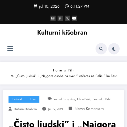
Skoči
jul 10, 2026
6:11:28 PM
na
sadržaj
Kulturni kišobran
Home
Film
„Čisto ljudski” i „Najgora osoba na svetu” večeras na Palić Film Festu
,
,
Festivali
Film
Festival Evropskog Filma Palić
Festivali
Palić
Kulturni Kišobran
Jul 19, 2021
„Čisto ljudski” i „Najgora