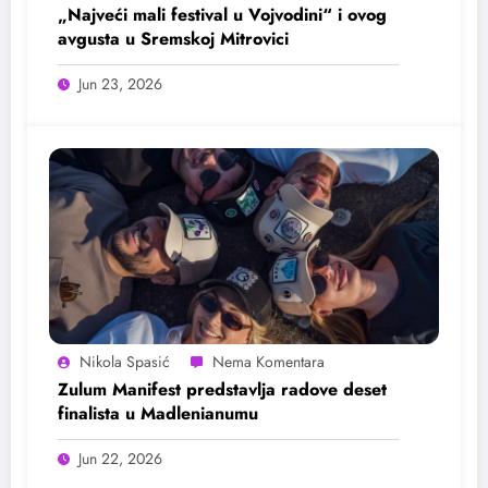
„Najveći mali festival u Vojvodini“ i ovog
avgusta u Sremskoj Mitrovici
Jun 23, 2026
Nikola Spasić
Zulum Manifest predstavlja radove deset
finalista u Madlenianumu
Jun 22, 2026