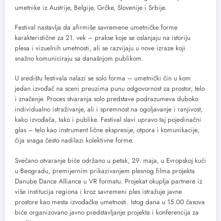
umetnike iz Austrije, Belgije, Grčke, Slovenije i Srbije.
Festival nastavlja da afirmiše savremene umetničke forme
karakteristične za 21. vek – prakse koje se oslanjaju na istoriju
plesa i vizuelnih umetnosti, ali se razvijaju u nove izraze koji
snažno komuniciraju sa današnjom publikom.
U središtu festivala nalazi se solo forma – umetnički čin u kom
jedan izvođač na sceni preuzima punu odgovornost za prostor, telo
i značenje. Proces stvaranja solo predstave podrazumeva duboko
individualno istraživanje, ali i spremnost na ogoljavanje i ranjivost,
kako izvođača, tako i publike. Festival slavi upravo taj pojedinačni
glas – telo kao instrument lične ekspresije, otpora i komunikacije,
čija snaga često nadilazi kolektivne forme.
Svečano otvaranje biće održano u petak, 29. maja, u Evropskoj kući
u Beogradu, premijernim prikazivanjem plesnog filma projekta
Danube Dance Alliance u VR formatu. Projekat okuplja partnere iz
više institucija regiona i kroz savremeni ples istražuje javne
prostore kao mesta izvođačke umetnosti. Istog dana u 15.00 časova
biće organizovano javno predstavljanje projekta i konferencija za