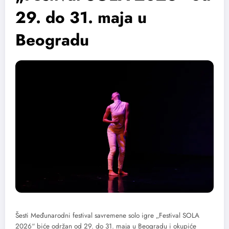
29. do 31. maja u
Beogradu
Šesti Međunarodni festival savremene solo igre „Festival SOLA
2026“ biće održan od 29. do 31. maja u Beogradu i okupiće