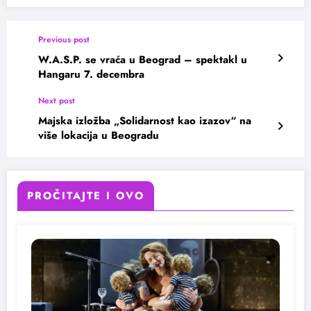
Previous post
W.A.S.P. se vraća u Beograd – spektakl u
Hangaru 7. decembra
Next post
Majska izložba „Solidarnost kao izazov“ na
više lokacija u Beogradu
PROČITAJTE I OVO