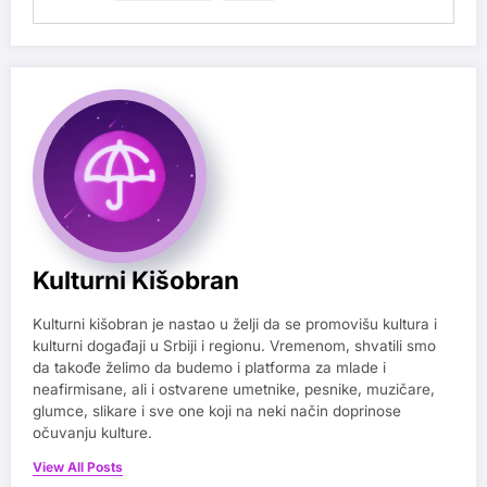
Kulturni Kišobran
Kulturni kišobran je nastao u želji da se promovišu kultura i
kulturni događaji u Srbiji i regionu. Vremenom, shvatili smo
da takođe želimo da budemo i platforma za mlade i
neafirmisane, ali i ostvarene umetnike, pesnike, muzičare,
glumce, slikare i sve one koji na neki način doprinose
očuvanju kulture.
View All Posts