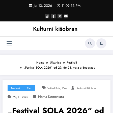
Skoči
jul 10, 2026
11:09:34 PM
na
sadržaj
Kulturni kišobran
Home
Ulaznica
Festivali
„Festival SOLA 2026“ od 29. do 31. maja u Beogradu
,
Festivali
Ples
Festival Sola
Ples
Kulturni Kišobran
Maj 11, 2026
„Festival SOLA 2026“ od