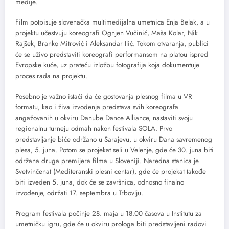
medije.
Film potpisuje slovenačka multimedijalna umetnica Enja Belak, a u
projektu učestvuju koreografi Ognjen Vučinić, Maša Kolar, Nik
Rajšek, Branko Mitrović i Aleksandar Ilić. Tokom otvaranja, publici
će se uživo predstaviti koreografi performansom na platou ispred
Evropske kuće, uz prateću izložbu fotografija koja dokumentuje
proces rada na projektu.
Posebno je važno istaći da će gostovanja plesnog filma u VR
formatu, kao i živa izvođenja predstava svih koreografa
angažovanih u okviru Danube Dance Alliance, nastaviti svoju
regionalnu turneju odmah nakon festivala SOLA. Prvo
predstavljanje biće održano u Sarajevu, u okviru Dana savremenog
plesa, 5. juna. Potom se projekat seli u Velenje, gde će 30. juna biti
održana druga premijera filma u Sloveniji. Naredna stanica je
Svetvinčenat (Mediteranski plesni centar), gde će projekat takođe
biti izveden 5. juna, dok će se završnica, odnosno finalno
izvođenje, održati 17. septembra u Trbovlju.
Program festivala počinje 28. maja u 18.00 časova u Institutu za
umetničku igru, gde će u okviru prologa biti predstavljeni radovi