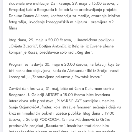
studenata ove institucije. Dan kasnije, 29. maja u 15.00 časova, u
Evropskoj kući u Beogradu biće održano predstavljanje projekta
Danube Dance Alliance, konferencija za medije, otvaranje izložbe
fotografija, izvođenje koreografskih minijatura i premijera VR
filma.
Istog dana, 29. maja u 20.00 časova, u Umetničkom paviljonu
„Cvijeta Zuzorić“, Boštjan Antončić iz Belgije, iz čuvene plesne
kompanije Rosas, predstaviće solo rad „Register“.
Program se nastavlja 30. maja u 20.00 časova, na lokaciji koja će
biti naknadno objavljena, kada će Aleksandar Ilić iz Srbije izvesti
koreografiju „Zaboravljeno prisustvo / Povratak izvoru“.
Završni dan festivala, 31. maj, biće održan u Kulturnom centru
Beograda. U Galeriji ARTGET u 18.00 časova biće izvedena
interaktivna solo predstava „PLAY-RE-PLAY“ austrijske umetnice
Sonje Stojanović-Aufrajter, koja istražuje fenomen sećanja i déjà vu
kroz minimalistički pokret i učešće publike. Istog dana u 19.00
časova, u Galeriji PODROOM, Tamara Mladenović iz Grčke
predstaviće projekat „Rasudares“, inspirisan tradicionalnim
indonežanskim plesom sa tanjirima, koji spaja kulturno nasleđe i