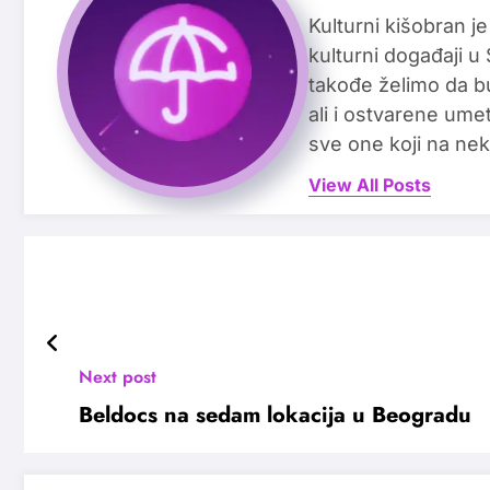
Kulturni kišobran je
kulturni događaji u
takođe želimo da b
ali i ostvarene ume
sve one koji na nek
View All Posts
Next post
Beldocs na sedam lokacija u Beogradu