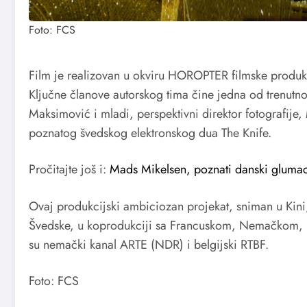
Foto: FCS
Film je realizovan u okviru HOROPTER filmske produkc
Ključne članove autorskog tima čine jedna od trenutno
Maksimović i mladi, perspektivni direktor fotografije
poznatog švedskog elektronskog dua The Knife.
Pročitajte još i:
Mads Mikelsen, poznati danski glumac
Ovaj produkcijski ambiciozan projekat, sniman u Kini,
Švedske, u koprodukciji sa Francuskom, Nemačkom, Be
su nemački kanal ARTE (NDR) i belgijski RTBF.
Foto: FCS