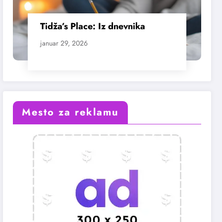
Tidža’s Place: Iz dnevnika
januar 29, 2026
Mesto za reklamu