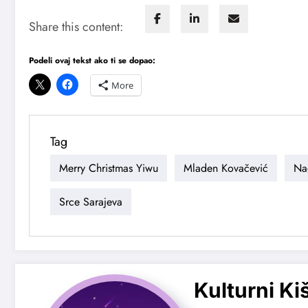
Share this content:
Podeli ovaj tekst ako ti se dopao:
More
Tag
Merry Christmas Yiwu
Mladen Kovačević
Na
Srce Sarajeva
Kulturni Ki