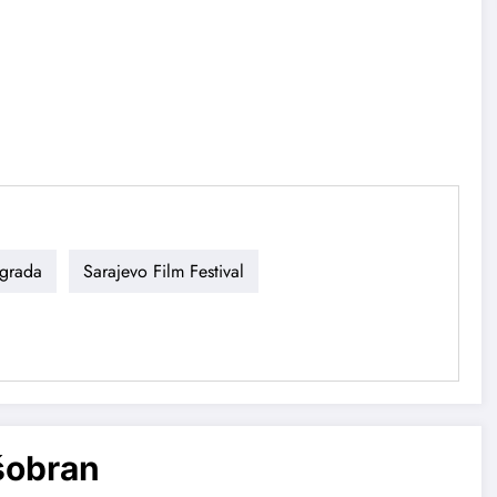
grada
Sarajevo Film Festival
šobran