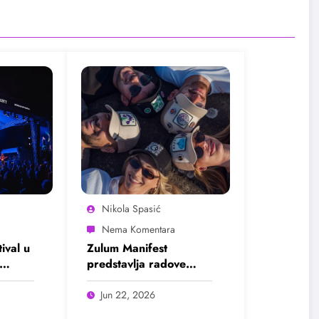
Nikola Spasić
ival u
Zulum Manifest
predstavlja radove
oj
deset finalista u
Madlenianumu
Jun 22, 2026