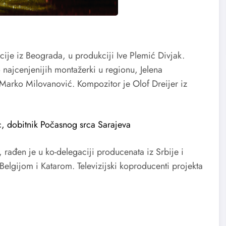
ije iz Beograda, u produkciji Ive Plemić Divjak.
 najcenjenijih montažerki u regionu, Jelena
, Marko Milovanović. Kompozitor je Olof Dreijer iz
, dobitnik Počasnog srca Sarajeva
 rađen je u ko-delegaciji producenata iz Srbije i
lgijom i Katarom. Televizijski koproducenti projekta