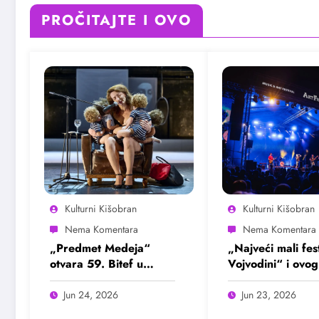
PROČITAJTE I OVO
Kulturni Kišobran
Kulturni Kišobran
„Predmet Medeja“
„Najveći mali fest
otvara 59. Bitef u
Vojvodini“ i ovog
septembru
avgusta u Sremsk
Mitrovici
Jun 24, 2026
Jun 23, 2026