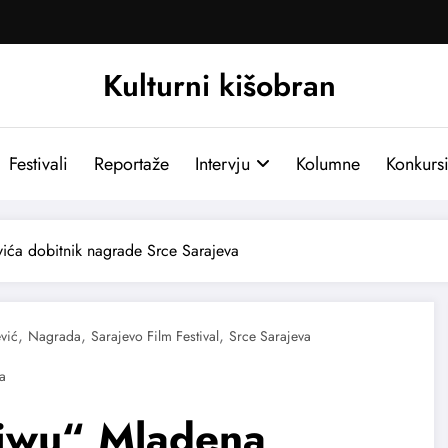
Kulturni kišobran
Festivali
Reportaže
Intervju
Kolumne
Konkurs
ića dobitnik nagrade Srce Sarajeva
,
,
,
vić
Nagrada
Sarajevo Film Festival
Srce Sarajeva
Yiwu“ Mladena