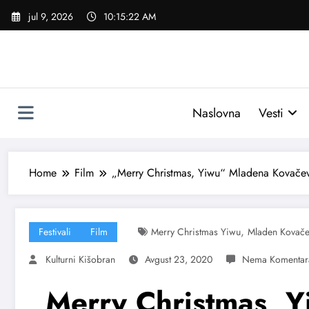
Skoči
jul 9, 2026
10:15:24 AM
na
sadržaj
Naslovna
Vesti
Home
Film
„Merry Christmas, Yiwu“ Mladena Kovačev
,
Festivali
Film
Merry Christmas Yiwu
Mladen Kovače
Kulturni Kišobran
Avgust 23, 2020
„Merry Christmas, 