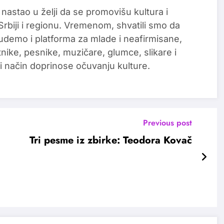
 nastao u želji da se promovišu kultura i
 Srbiji i regionu. Vremenom, shvatili smo da
udemo i platforma za mlade i neafirmisane,
tnike, pesnike, muzičare, glumce, slikare i
i način doprinose očuvanju kulture.
Previous post
Tri pesme iz zbirke: Teodora Kovač