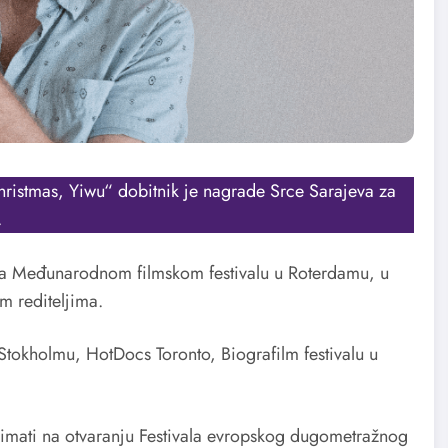
ristmas, Yiwu“ dobitnik je nagrade Srce Sarajeva za
.
 na Međunarodnom filmskom festivalu u Roterdamu, u
 rediteljima.
Stokholmu, HotDocs Toronto, Biografilm festivalu u
imati na otvaranju Festivala evropskog dugometražnog