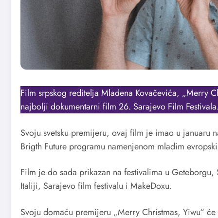
Film srpskog reditelja Mladena Kovačevića, „Merry Ch
najbolji dokumentarni film 26. Sarajevo Film Festivala
Svoju svetsku premijeru, ovaj film je imao u januaru
Brigth Future programu namenjenom mladim evropskim
Film je do sada prikazan na festivalima u Geteborgu, 
Italiji, Sarajevo film festivalu i MakeDoxu.
Svoju domaću premijeru „Merry Christmas, Yiwu“ će 