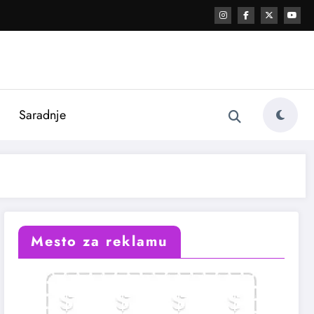
i
Saradnje
Mesto za reklamu