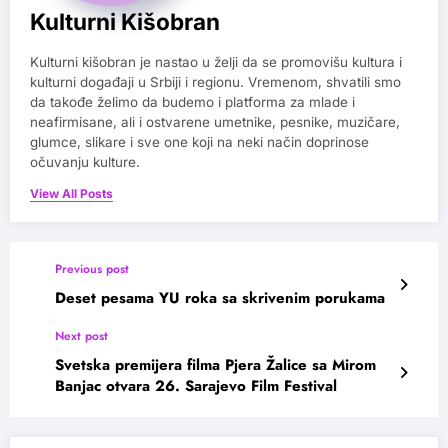
Kulturni Kišobran
Kulturni kišobran je nastao u želji da se promovišu kultura i
kulturni događaji u Srbiji i regionu. Vremenom, shvatili smo
da takođe želimo da budemo i platforma za mlade i
neafirmisane, ali i ostvarene umetnike, pesnike, muzičare,
glumce, slikare i sve one koji na neki način doprinose
očuvanju kulture.
View All Posts
Previous post
Deset pesama YU roka sa skrivenim porukama
Next post
Svetska premijera filma Pjera Žalice sa Mirom
Banjac otvara 26. Sarajevo Film Festival