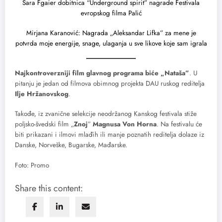
Sara Fgaier dobitnica “Underground spirit” nagrade Festivala
evropskog filma Palić
Mirjana Karanović: Nagrada „Aleksandar Lifka” za mene je
potvrda moje energije, snage, ulaganja u sve likove koje sam igrala
Najkontroverzniji film glavnog programa biće „Nataša”
. U
pitanju je jedan od filmova obimnog projekta DAU ruskog reditelja
Ilje Hržanovskog
.
Takođe, iz zvanične selekcije neodržanog Kanskog festivala stiže
poljsko-švedski film „
Znoj
”
Magnusa Von Horna
. Na festivalu će
biti prikazani i ilmovi mlađih ili manje poznatih reditelja dolaze iz
Danske, Norveške, Bugarske, Mađarske.
Foto: Promo
Share this content: