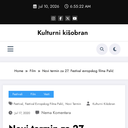
Skoči
jul 10, 2026
6:55:23 AM
na
sadržaj
Kulturni kišobran
Home
Film
Novi termin za 27. Festival evropskog filma Palić
Festivali
Film
Vesti
,
,
Festival
Festival Evropskog Filma Palić
Novi Termin
Kulturni Kišobran
Jul 17, 2020