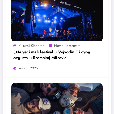
Kulturni Kišobran
„Najveći mali festival u Vojvodini“ i ovog
avgusta u Sremskoj Mitrovici
Jun 23, 2026