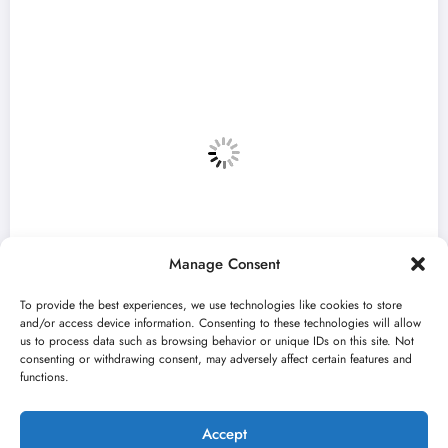
Manage Consent
To provide the best experiences, we use technologies like cookies to store
and/or access device information. Consenting to these technologies will allow
us to process data such as browsing behavior or unique IDs on this site. Not
consenting or withdrawing consent, may adversely affect certain features and
„Najveći mali festival u Vojvodini“ i ovo
functions.
avgusta u Sremskoj Mitrovici
jun 23, 2026
Kulturni kišobran
Accept