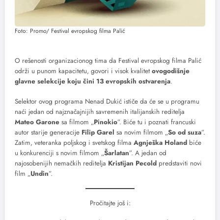
Foto: Promo/ Festival evropskog filma Palić
O rešenosti organizacionog tima da Festival evropskog filma Palić
održi u punom kapacitetu, govori i visok kvalitet
ovogodišnje
glavne selekcije koju čini 13 evropskih ostvarenja
.
Selektor ovog programa Nenad Dukić ističe da će se u programu
naći jedan od najznačajnijih savremenih italijanskih reditelja
Mateo Garone
sa filmom „
Pinokio
”. Biće tu i poznati francuski
autor starije generacije
Filip Garel
sa novim filmom „
So od suza
”.
Zatim, veteranka poljskog i svetskog filma
Agnješka Holand
biće
u konkurenciji s novim filmom „
Šarlatan
”. A jedan od
najosobenijih nemačkih reditelja
Kristijan Pecold
predstaviti novi
film „
Undin
”.
Pročitajte još i: