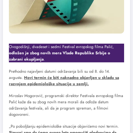
Ovogodišnji, dvadeset i sedmi Festival evropskog filma Palić,
odložen je zbog novih mera Vlade Republike Srbije o
zabrani okupljanja
.
Prethodno najavljeni datumi održavanja bili su od 8. do 14.
avgusta.
Novi termin će biti naknadno objavljen u skladu sa
razvojem epidemiološke situacije u zemlji.
Miroslav Mogorović, programski direktor Festivala evropskog filma
Palić kaže da su zbog novih mera morali da odlože datum
održavanja festivala, ali da je program spreman, a filmovi
dogovoreni.
„Po poboljšanju epidemiološke situacije objavićemo novi termin.
Sigurni smo da ćemo ovoga leta omogućiti gledaocima da