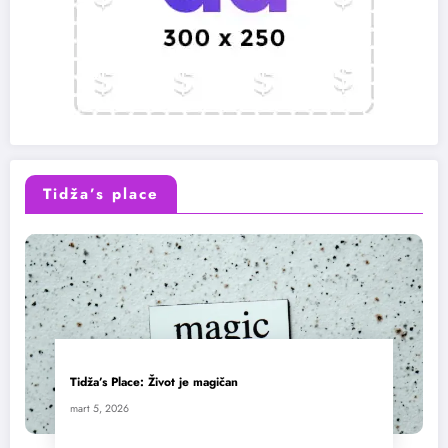
Tidža’s place
Tidža’s Place: Život je magičan
mart 5, 2026