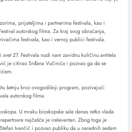
zorima, prijateljima i partnerima festivala, kao i
stival autorskog filma. Za kraj svog obraćanja,
nivačima festivala, kao i vernoj publici festivala.
svet 27. Festivala nudi nam zavidnu količinu antitela
ović je citirao Srđana Vučinića i pozvao ga da se
čićem.
itu šetnju kroz ovogodišnji program, pozivajući
ivala autorskog filma.
 bioskopa. U mraku bioskopske sale danas retko vlada
 repertoare najčešće je irelevantan. Zbog toga je
e Stefan Ivančić i pozvao publiku da u narednih sedam