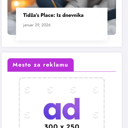
Tidža’s Place: Iz dnevnika
januar 29, 2026
Mesto za reklamu