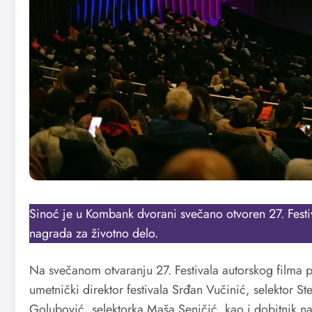
Sinoć je u Kombank dvorani svečano otvoren 27. Fest
nagrada za životno delo.
Na svečanom otvaranju 27. Festivala autorskog filma pub
umetnički direktor festivala Srđan Vučinić, selektor St
Golubović, selektorka Maša Seničić, kao i dobitnik na