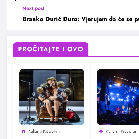
Next post
Branko Đurić Đuro: Vjerujem da će se pub
PROČITAJTE I OVO
Kulturni Kišobran
Kulturni Kišobran