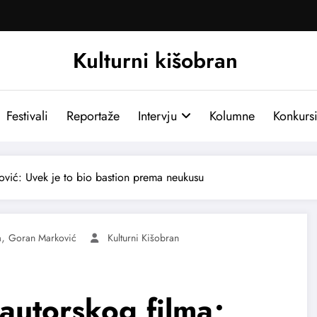
Kulturni kišobran
Festivali
Reportaže
Intervju
Kolumne
Konkurs
ković: Uvek je to bio bastion prema neukusu
,
m
Goran Marković
Kulturni Kišobran
 autorskog filma;