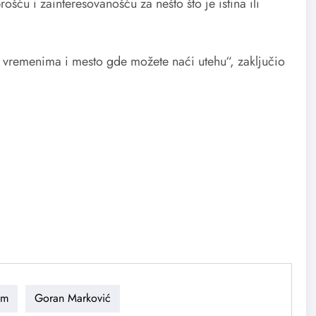
ošću i zainteresovanošću za nešto što je istina ili
 vremenima i mesto gde možete naći utehu“, zaključio
lm
Goran Marković