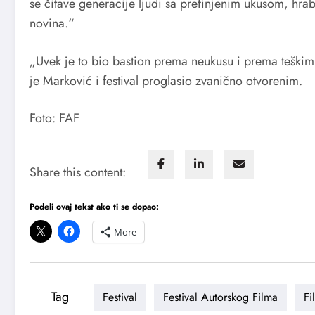
se čitave generacije ljudi sa prefinjenim ukusom, hrabr
novina.“
„Uvek je to bio bastion prema neukusu i prema teškim
je Marković i festival proglasio zvanično otvorenim.
Foto: FAF
Share this content:
Podeli ovaj tekst ako ti se dopao:
More
Tag
Festival
Festival Autorskog Filma
Fi