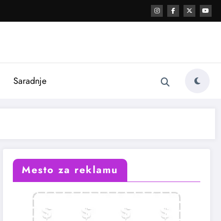
i
Saradnje
Mesto za reklamu