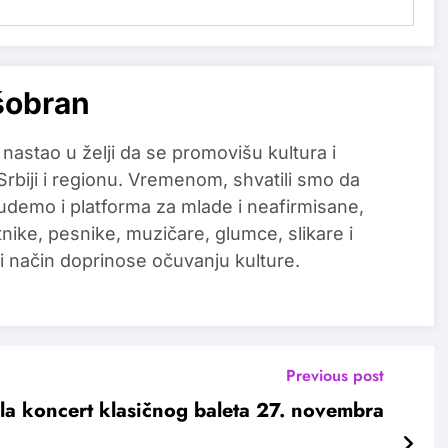
šobran
 nastao u želji da se promovišu kultura i
 Srbiji i regionu. Vremenom, shvatili smo da
udemo i platforma za mlade i neafirmisane,
tnike, pesnike, muzičare, glumce, slikare i
i način doprinose očuvanju kulture.
Previous post
la koncert klasičnog baleta 27. novembra