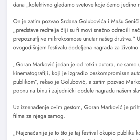
dana „kolektivno gledamo svetove koje ćemo jedino m
On je zatim pozvao Srdana Golubovića i Mašu Seničić
„predstave reditelja čiji su filmovi snažno odredili n
prepoznatljive mikrokosmose unutar našeg društva.“ 
ovogodišnjem festivalu dodeljena nagrada za životno 
„Goran Marković jedan je od retkih autora, ne samo 
kinematografiji, koji je izgradio beskompromisan auto
publikom“, rekao je Golubović, a zatim pozvao Markovi
popnu na binu i zajednički dodele nagradu našem sla
Uz iznenađenje ovim gestom, Goran Marković je prihva
filma za njega samog.
„Najznačanije je to što je taj festival okupio publiku 