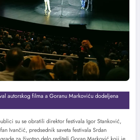
ival autorskog filma a Goranu Markoviću dodeljena
lici su se obratili direktor festivala Igor Stanković,
efan Ivančić, predsednik saveta festivala Srdan
grade za životno delo reditelj Goran Marković koji je