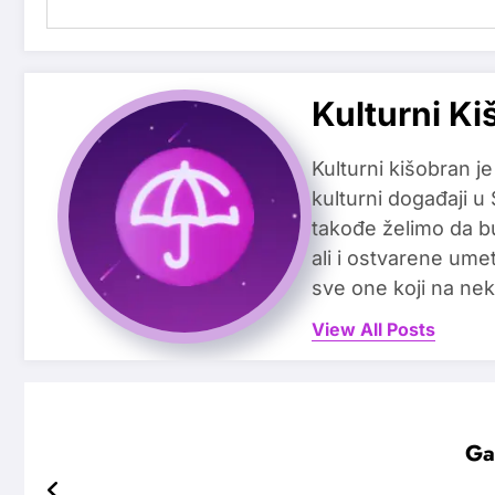
Kulturni Ki
Kulturni kišobran je
kulturni događaji u
takođe želimo da b
ali i ostvarene ume
sve one koji na nek
View All Posts
Ga