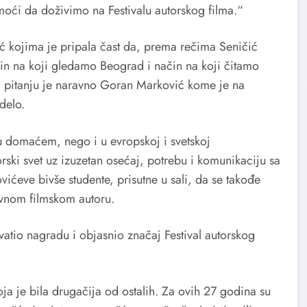
oći da doživimo na Festivalu autorskog filma.“
 kojima je pripala čast da, prema rečima Seničić
ačin na koji gledamo Beograd i način na koji čitamo
U pitanju je naravno Goran Marković kome je na
delo.
u domaćem, nego i u evropskoj i svetskoj
rski svet uz izuzetan osećaj, potrebu i komunikaciju sa
ćeve bivše studente, prisutne u sali, da se takođe
vnom filmskom autoru.
tio nagradu i objasnio značaj Festival autorskog
koja je bila drugačija od ostalih. Za ovih 27 godina su