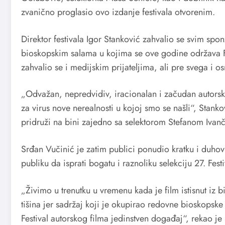
zvanično proglasio ovo izdanje festivala otvorenim.
Direktor festivala Igor Stanković zahvalio se svim spon
bioskopskim salama u kojima se ove godine održava Fe
zahvalio se i medijskim prijateljima, ali pre svega i os
„Odvažan, nepredvidiv, iracionalan i začudan autorski 
za virus nove nerealnosti u kojoj smo se našli“, Stank
pridruži na bini zajedno sa selektorom Stefanom Ivan
Srđan Vučinić je zatim publici ponudio kratku i duhov
publiku da isprati bogatu i raznoliku selekciju 27. Fest
„Živimo u trenutku u vremenu kada je film istisnut iz
tišina jer sadržaj koji je okupirao redovne bioskopske
Festival autorskog filma jedinstven događaj“, rekao j