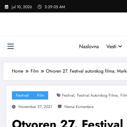
Skoči
jul 10, 2026
3:29:06 AM
na
sadržaj
Naslovna
Vesti
Home
Film
Otvoren 27. Festival autorskog filma; Mar
,
,
Festivali
Film
Festival
Festival Autorskog Filma
Fil
Novembar 27, 2021
Otvoren 27. Festival